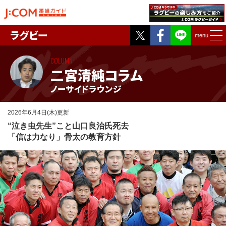
Twitter
Facebook
ラグビー
menu
COLUMN
二宮清純コラム
ノーサイドラウンジ
2026年6月4日(木)更新
“泣き虫先生”こと山口良治氏死去
「信は力なり」骨太の教育方針