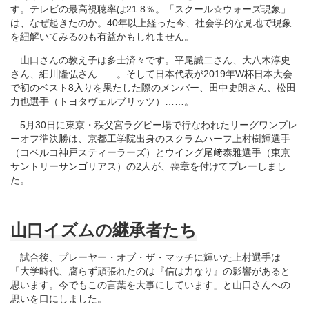
す。テレビの最高視聴率は21.8％。「スクール☆ウォーズ現象」
は、なぜ起きたのか。40年以上経った今、社会学的な見地で現象
を紐解いてみるのも有益かもしれません。
山口さんの教え子は多士済々です。平尾誠二さん、大八木淳史
さん、細川隆弘さん……。そして日本代表が2019年W杯日本大会
で初のベスト8入りを果たした際のメンバー、田中史朗さん、松田
力也選手（トヨタヴェルブリッツ）……。
5月30日に東京・秩父宮ラグビー場で行なわれたリーグワンプレ
ーオフ準決勝は、京都工学院出身のスクラムハーフ上村樹輝選手
（コベルコ神戸スティーラーズ）とウイング尾﨑泰雅選手（東京
サントリーサンゴリアス）の2人が、喪章を付けてプレーしまし
た。
山口イズムの継承者たち
試合後、プレーヤー・オブ・ザ・マッチに輝いた上村選手は
「大学時代、腐らず頑張れたのは『信は力なり』の影響があると
思います。今でもこの言葉を大事にしています」と山口さんへの
思いを口にしました。