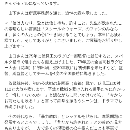
さんがモデルになっています。
山下さんは所属事務所を通じ、追悼の意を示しました。
＜『信は力なり。愛とは信じ待ち、許すこと』先生が残されたこ
の素晴らしい言葉は「スクール☆ウォーズ」のファンのみなら
ず、多くの人たちの心に生き続けることでしょう。本当にお疲れ
様でした。そしてありがとうございました。ご冥福をお祈り申し
上げます＞
山口さんは75年に伏見工のラグビー部監督に就任すると、スパ
ルタ指導で選手たちを鍛え上げました。79年度の全国高校ラグビ
ー大会（花園）に初出場。翌80年度には初優勝を果たすなど、監
督、総監督としてチームを4度の全国優勝に導きました。
監督就任後、初の公式戦の花園高（京都）戦で、伏見工は0対
112と大敗を喫します。平然と敗戦を受け入れる選手たちに向かっ
て「悔しくないのか！」と涙ながらに問いかけながら、「今から
お前たちを殴る！」と言って鉄拳を振るうシーンは、ドラマでも
再現されました。
今の時代なら、「暴力教師」とレッテルを貼られ、進退問題に
発展するところでしょう。「昔だから許された」との冷めた見方
もありますが、一方で多くの視聴者の心を掴んだことも事実で