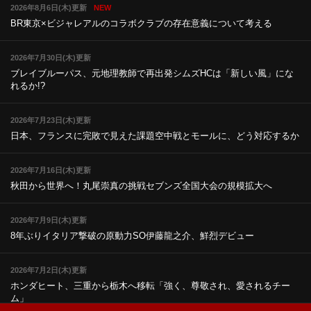
2026年8月6日(木)更新
NEW
BR東京×ビジャレアルのコラボ
クラブの存在意義について考える
2026年7月30日(木)更新
ブレイブルーパス、元地理教師で再出発
シムズHCは「新しい風」にな
れるか!?
2026年7月23日(木)更新
日本、フランスに完敗で見えた課題
空中戦とモールに、どう対応するか
2026年7月16日(木)更新
秋田から世界へ！丸尾崇真の挑戦
セブンズ全国大会の規模拡大へ
2026年7月9日(木)更新
8年ぶりイタリア撃破の原動力
SO伊藤龍之介、鮮烈デビュー
2026年7月2日(木)更新
ホンダヒート、三重から栃木へ移転
「強く、尊敬され、愛されるチー
ム」