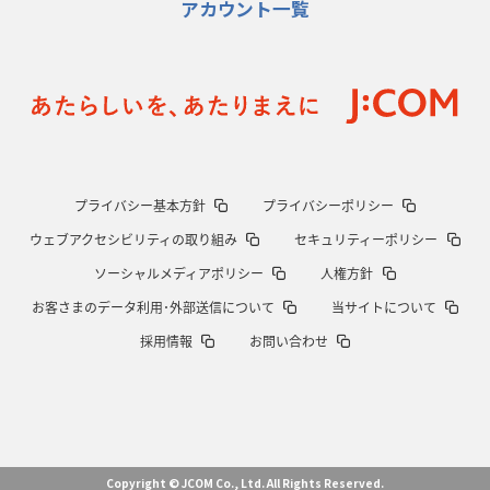
アカウント一覧
2026年1月15日(木)更新
明大「凡事徹底」で早大破り7年ぶりV
平翔太主将「スキのないチーム
に成長」
2026年1月8日(木)更新
スピアーズ牽引するスティーブンソン
ルディケ「15番はゲームドライバ
ー」
2025年12月25日(木)更新
プライバシー基本方針
プライバシーポリシー
相模原DB、「最後5分」をしのぎ切る
“神奈川ダービー”制して今季初白
ウェブアクセシビリティの取り組み
セキュリティーポリシー
星
ソーシャルメディアポリシー
人権方針
2025年12月18日(木)更新
お客さまのデータ利用･外部送信について
当サイトについて
46対0。ワイルドナイツ、衝撃の圧勝
伝統のディフェンスに“怖さ”を加
採用情報
お問い合わせ
味
2025年12月11日(木)更新
明大、早大の司令塔封じて対抗戦V
流れを変えた殊勲のキックチャージ
2025年12月4日(木)更新
Copyright © JCOM Co., Ltd. All Rights Reserved.