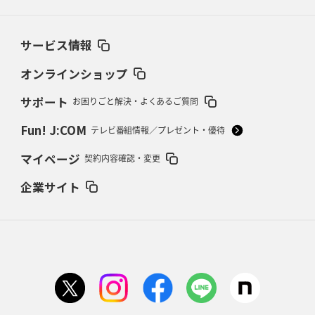
2026年2月26日(木)更新
ブラックラムズ、反則減で上位伺う
「ラフ」から「タフ」への意識改革
サービス情報
2026年2月19日(木)更新
37年女子W杯招致への課題と期待
「目標は聖地・秩父宮を満員に」
オンラインショップ
サポート
お困りごと解決・よくあるご質問
2026年2月12日(木)更新
ワイルドナイツ、無傷の開幕7連勝
「全然前に進まない」青い壁の底力
Fun! J:COM
テレビ番組情報／プレゼント・優待
2026年2月5日(木)更新
マイページ
契約内容確認・変更
27年豪州W杯、1次リーグは全て中5日
「フランスは中6日で日本戦」の
占い方
企業サイト
2026年1月29日(木)更新
日本協会、35年W杯招致に立候補
「ノーサイドスピリット」前面に
2026年1月22日(木)更新
首位スピアーズ、充実の攻撃力
「湧き出る」パスでトライ量産