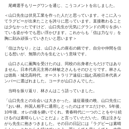
尾﨑選手もリーグワンを通じ、こうコメントを出しました。
＜山口先生は伏見工業を作った人だと思っています。そこに入っ
てラグビーが出来たことを誇りに思っています。直接教わること
は少なかったですけど、山口先生が元気にグランドの周りを歩い
ている姿が今でも思い浮かびます。これからも「信は力なり」を
胸に刻み頑張っていきたいと思います＞
「信は力なり」とは、山口さんの座右の銘です。自分や仲間を信
じる想いが、無限の力を生むという意味です。
山口さんに薫陶を受けたのは、同校の出身者たちだけではあり
ません。日本代表元主将の林敏之さんもそのひとりです。林さん
は徳島・城北高時代、オーストラリア遠征に臨む高校日本代表メ
ンバーに選ばれました。コーチが山口さんでした。
当時を振り返り、林さんはこう語っていました。
「山口先生との出会いは大きかった。遠征最後の晩、山口先生に
『おい林。外国人相手に通用しとったのはオマエだけや。5年後、
10年後、オレの後を継いでくれ。青春時代に一つのことをやり続
けるのは素晴らしいことだよ』と言っていただいた。僕は泣きな
がら先生に抱きつきました。その日の日記には『ラグビーは素晴