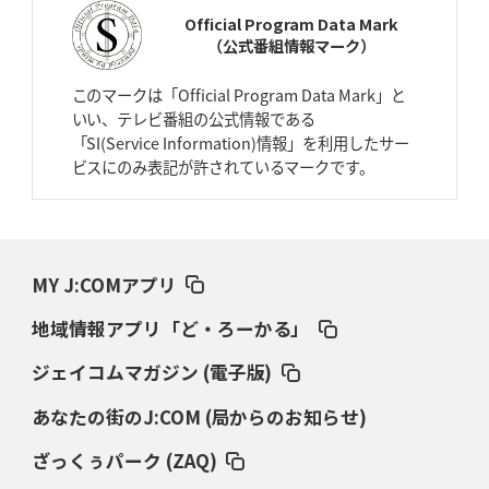
スティーラーズ、名門復活の足音
指揮官求める「ディフェンスの質」
Official Program Data Mark
（公式番組情報マーク）
2026年4月2日(木)更新
スピアーズ、王者撃破で再奪首
V奪還で守備の“恩師”に花道を
このマークは「Official Program Data Mark」と
いい、テレビ番組の公式情報である
2026年3月26日(木)更新
「SI(Service Information)情報」を利用したサー
AZ-COM丸和、リーグワンへ参入決定
「フィールド丸ごと計測機器」の
ビスにのみ表記が許されているマークです。
斬新性
2026年3月19日(木)更新
ワイルドナイツ、土壇場逆転の背景
稲垣啓太「特別なことはやらない」
MY J:COMアプリ
2026年3月12日(木)更新
地域情報アプリ「ど・ろーかる」
ダイナボアーズ、“逆輸入SO”三宅駿
「ニュージーランドのフレア（閃
き）」
ジェイコムマガジン (電子版)
あなたの街のJ:COM (局からのお知らせ)
2026年3月5日(木)更新
仏レフリーが見た日本ラグビー
｢ディシプリンがありクリーン｣
ざっくぅパーク (ZAQ)