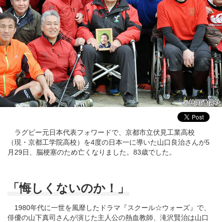
ラグビー元日本代表フォワードで、京都市立伏見工業高校
（現・京都工学院高校）を4度の日本一に導いた山口良治さんが5
月29日、脳梗塞のため亡くなりました。83歳でした。
「悔しくないのか！」
1980年代に一世を風靡したドラマ『スクール☆ウォーズ』で、
俳優の山下真司さんが演じた主人公の熱血教師、滝沢賢治は山口