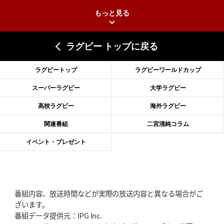
もっと見る
2026年6月25日(木)更新
上ノ坊駿介、“満場一致”で新人王
大畑大介「10番でも見てみたい」
ラグビー トップに戻る
2026年6月18日(木)更新
滑川剛人レフリー、早過ぎる引退
「27年W杯の主審、遠のいた夢」
ラグビートップ
ラグビーワールドカップ
2026年6月11日(木)更新
スーパーラグビー
大学ラグビー
神戸、リーグワン初優勝の道のり
デイブ・レニーHCの功績と財産
高校ラグビー
海外ラグビー
2026年6月4日(木)更新
関連番組
二宮清純コラム
“泣き虫先生”こと山口良治氏死去
「信は力なり」骨太の教育方針
イベント・プレゼント
2026年5月28日(木)更新
東京SG、逆転トライで準決勝へ
明暗分けたBR東京、主将の選択
番組内容、放送時間などが実際の放送内容と異なる場合がご
2026年5月21日(木)更新
ざいます。
狭山RG、ライチェル海遥スタッフ入り
女子代表元主将が挑む新たなミ
番組データ提供元：IPG Inc.
ッション