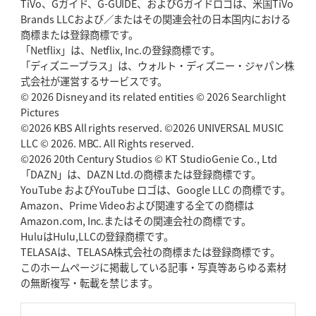
TiVo、Gガイド、G-GUIDE、およびGガイドロゴは、米国TiVo
Brands LLCおよび／またはその関連会社の日本国内における
2026年5月14日(木)更新
商標または登録商標です。
神戸、1位通過の立役者レタリック
リーグワン初、FWの「トライ王」
「Netflix」は、Netflix, Inc.の登録商標です。
「ディズニープラス」は、ウォルト・ディズニー・ジャパン株
2026年5月7日(木)更新
式会社が運営するサービスです。
「悲運の闘将」宮地克実氏死去
熱血指導で埼玉WKの基礎築く
© 2026 Disney and its related entities © 2026 Searchlight
Pictures
©2026 KBS All rights reserved. ©2026 UNIVERSAL MUSIC
2026年4月30日(木)更新
BR東京、「ユニバーサルデー」の意義
LLC © 2026. MBC. All Rights reserved.
「特別からノーマルへ」が最終
ゴール
©2026 20th Century Studios © KT StudioGenie Co., Ltd
「DAZN」は、DAZN Ltd.の商標または登録商標です。
YouTube およびYouTube ロゴは、Google LLC の商標です。
2026年4月23日(木)更新
Amazon、Prime Videoおよび関連する全ての商標は
元代表ラピース、今季限りで引退
「クボタは10年いた自分のホーム」
Amazon.com, Inc.またはその関連会社の商標です。
HuluはHulu,LLCの登録商標です。
2026年4月16日(木)更新
TELASAは、TELASA株式会社の商標または登録商標です。
BL東京「強化拠点」を「共有財産」に
新クラブハウスは「皆に開かれ
このホームページに掲載している記事・写真等あらゆる素材
た空間」
の無断複写・転載を禁じます。
2026年4月9日(木)更新