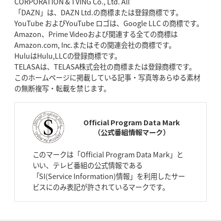
CORPORATION & TVING Co., Ltd. All
「DAZN」は、DAZN Ltd.の商標または登録商標です。
YouTube およびYouTube ロゴは、Google LLC の商標です。
2026年4月23日(木)更新
Amazon、Prime Videoおよび関連する全ての商標は
元代表ラピース、今季限りで引退
「クボタは10年いた自分のホーム」
Amazon.com, Inc.またはその関連会社の商標です。
HuluはHulu,LLCの登録商標です。
2026年4月16日(木)更新
TELASAは、TELASA株式会社の商標または登録商標です。
BL東京「強化拠点」を「共有財産」に
新クラブハウスは「皆に開かれ
このホームページに掲載している記事・写真等あらゆる素材
た空間」
の無断複写・転載を禁じます。
2026年4月9日(木)更新
スティーラーズ、名門復活の足音
指揮官求める「ディフェンスの質」
Official Program Data Mark
（公式番組情報マーク）
2026年4月2日(木)更新
スピアーズ、王者撃破で再奪首
V奪還で守備の“恩師”に花道を
このマークは「Official Program Data Mark」と
いい、テレビ番組の公式情報である
2026年3月26日(木)更新
「SI(Service Information)情報」を利用したサー
AZ-COM丸和、リーグワンへ参入決定
「フィールド丸ごと計測機器」の
ビスにのみ表記が許されているマークです。
斬新性
2026年3月19日(木)更新