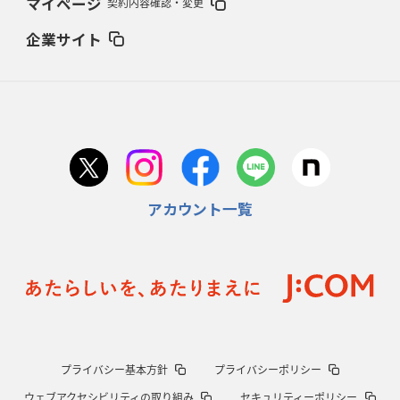
マイページ
契約内容確認・変更
27年豪州W杯、1次リーグは全て中5日
「フランスは中6日で日本戦」の
占い方
企業サイト
2026年1月29日(木)更新
日本協会、35年W杯招致に立候補
「ノーサイドスピリット」前面に
2026年1月22日(木)更新
首位スピアーズ、充実の攻撃力
「湧き出る」パスでトライ量産
アカウント一覧
2026年1月15日(木)更新
明大「凡事徹底」で早大破り7年ぶりV
平翔太主将「スキのないチーム
に成長」
2026年1月8日(木)更新
スピアーズ牽引するスティーブンソン
ルディケ「15番はゲームドライバ
ー」
2025年12月25日(木)更新
プライバシー基本方針
プライバシーポリシー
相模原DB、「最後5分」をしのぎ切る
“神奈川ダービー”制して今季初白
ウェブアクセシビリティの取り組み
セキュリティーポリシー