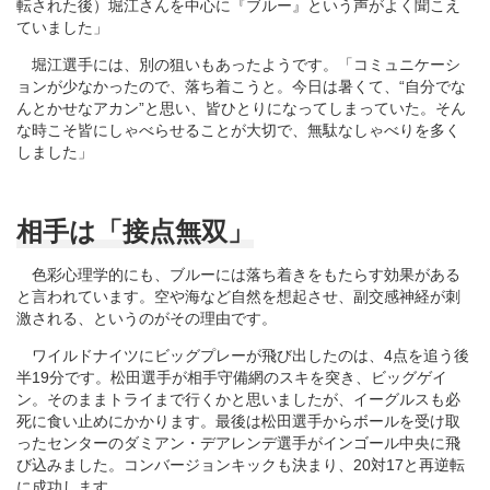
転された後）堀江さんを中心に『ブルー』という声がよく聞こえ
ていました」
堀江選手には、別の狙いもあったようです。「コミュニケーシ
ョンが少なかったので、落ち着こうと。今日は暑くて、“自分でな
んとかせなアカン”と思い、皆ひとりになってしまっていた。そん
な時こそ皆にしゃべらせることが大切で、無駄なしゃべりを多く
しました」
相手は「接点無双」
色彩心理学的にも、ブルーには落ち着きをもたらす効果がある
と言われています。空や海など自然を想起させ、副交感神経が刺
激される、というのがその理由です。
ワイルドナイツにビッグプレーが飛び出したのは、4点を追う後
半19分です。松田選手が相手守備網のスキを突き、ビッグゲイ
ン。そのままトライまで行くかと思いましたが、イーグルスも必
死に食い止めにかかります。最後は松田選手からボールを受け取
ったセンターのダミアン・デアレンデ選手がインゴール中央に飛
び込みました。コンバージョンキックも決まり、20対17と再逆転
に成功します。