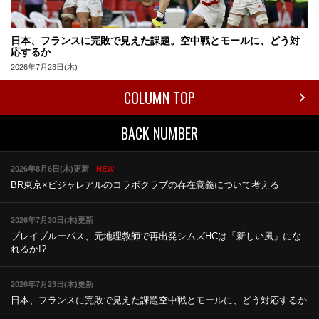
日本、フランスに完敗で見えた課題。空中戦とモールに、どう対
応するか
2026年7月23日(木)
COLUMN TOP
BACK NUMBER
2026年8月6日(木)更新
NEW
BR東京×ビジャレアルのコラボ
クラブの存在意義について考える
2026年7月30日(木)更新
ブレイブルーパス、元地理教師で再出発
シムズHCは「新しい風」にな
れるか!?
2026年7月23日(木)更新
日本、フランスに完敗で見えた課題
空中戦とモールに、どう対応するか