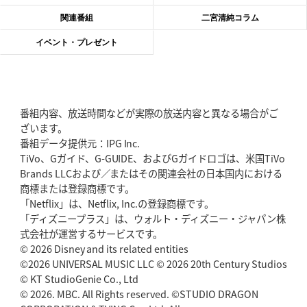
2026年6月4日(木)更新
関連番組
二宮清純コラム
“泣き虫先生”こと山口良治氏死去
「信は力なり」骨太の教育方針
イベント・プレゼント
2026年5月28日(木)更新
東京SG、逆転トライで準決勝へ
明暗分けたBR東京、主将の選択
番組内容、放送時間などが実際の放送内容と異なる場合がご
2026年5月21日(木)更新
ざいます。
狭山RG、ライチェル海遥スタッフ入り
女子代表元主将が挑む新たなミ
番組データ提供元：IPG Inc.
ッション
TiVo、Gガイド、G-GUIDE、およびGガイドロゴは、米国TiVo
Brands LLCおよび／またはその関連会社の日本国内における
2026年5月14日(木)更新
商標または登録商標です。
神戸、1位通過の立役者レタリック
リーグワン初、FWの「トライ王」
「Netflix」は、Netflix, Inc.の登録商標です。
「ディズニープラス」は、ウォルト・ディズニー・ジャパン株
2026年5月7日(木)更新
式会社が運営するサービスです。
「悲運の闘将」宮地克実氏死去
熱血指導で埼玉WKの基礎築く
© 2026 Disney and its related entities
©2026 UNIVERSAL MUSIC LLC © 2026 20th Century Studios
© KT StudioGenie Co., Ltd
2026年4月30日(木)更新
BR東京、「ユニバーサルデー」の意義
© 2026. MBC. All Rights reserved. ©STUDIO DRAGON
「特別からノーマルへ」が最終
ゴール