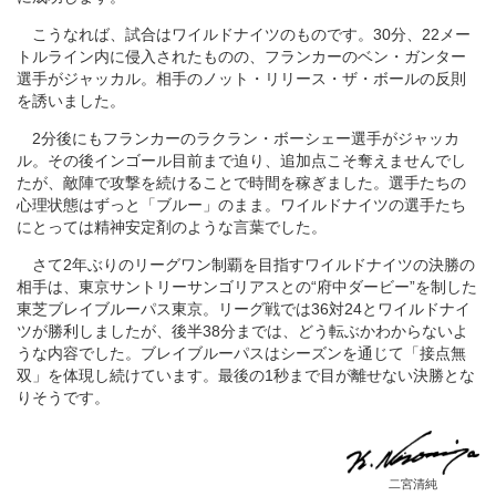
こうなれば、試合はワイルドナイツのものです。30分、22メー
トルライン内に侵入されたものの、フランカーのベン・ガンター
選手がジャッカル。相手のノット・リリース・ザ・ボールの反則
を誘いました。
2分後にもフランカーのラクラン・ボーシェー選手がジャッカ
ル。その後インゴール目前まで迫り、追加点こそ奪えませんでし
たが、敵陣で攻撃を続けることで時間を稼ぎました。選手たちの
心理状態はずっと「ブルー」のまま。ワイルドナイツの選手たち
にとっては精神安定剤のような言葉でした。
さて2年ぶりのリーグワン制覇を目指すワイルドナイツの決勝の
相手は、東京サントリーサンゴリアスとの“府中ダービー”を制した
東芝ブレイブルーパス東京。リーグ戦では36対24とワイルドナイ
ツが勝利しましたが、後半38分までは、どう転ぶかわからないよ
うな内容でした。ブレイブルーパスはシーズンを通じて「接点無
双」を体現し続けています。最後の1秒まで目が離せない決勝とな
りそうです。
二宮清純