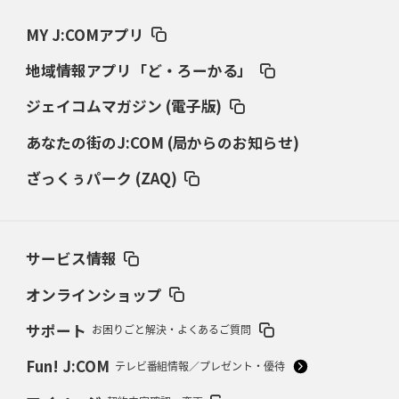
ワイルドナイツ、土壇場逆転の背景
稲垣啓太「特別なことはやらない」
MY J:COMアプリ
2026年3月12日(木)更新
地域情報アプリ「ど・ろーかる」
ダイナボアーズ、“逆輸入SO”三宅駿
「ニュージーランドのフレア（閃
き）」
ジェイコムマガジン (電子版)
あなたの街のJ:COM (局からのお知らせ)
2026年3月5日(木)更新
仏レフリーが見た日本ラグビー
｢ディシプリンがありクリーン｣
ざっくぅパーク (ZAQ)
2026年2月26日(木)更新
ブラックラムズ、反則減で上位伺う
「ラフ」から「タフ」への意識改革
サービス情報
2026年2月19日(木)更新
37年女子W杯招致への課題と期待
「目標は聖地・秩父宮を満員に」
オンラインショップ
サポート
お困りごと解決・よくあるご質問
2026年2月12日(木)更新
ワイルドナイツ、無傷の開幕7連勝
「全然前に進まない」青い壁の底力
Fun! J:COM
テレビ番組情報／プレゼント・優待
2026年2月5日(木)更新