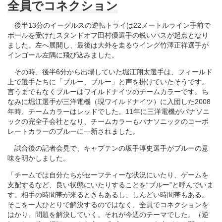
全員でコネクション
後半13分のイーグルスの逆転トライは22メートルライン手前で
ボールを受けたスタンドオフ田村優選手の鋭いパスが起点となり
ました。左へ展開し、最後は大外を走るウイング竹澤正祥選手が
インゴール左隅に飛び込みました。
その時、後半6分から出場していた堀江翔太選手は、フィールド
上で選手たちに「ブルー、ブルー」と声を掛けていたそうです。
言うまでもなくブルーはワイルドナイツのチームカラーです。ち
なみに堀江選手が三洋電機（現ワイルドナイツ）に入団した2008
年時、チームカラーはレッドでした。11年に三洋電機がパナソニ
ックの完全子会社となり、チームカラーもパナソニックのコーポ
レートカラーのブルーに一新されました。
試合後の記者会見で、キャプテンの坂手淳史選手がブルーの意
味を明かしました。
「チームでは自分たちがセーフティーな状況にいたり、ゲームを
支配するなど、良い状態にいたりすることを“ブルー”と呼んでいま
す。相手の時間帯が来るときもあるし、しんどい時間帯もある。
そこを一人ひとりで解決するのではなく、全員でコネクションを
はかり、問題を解決していく。それが今週のテーマでした。（逆