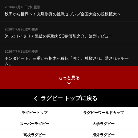
2026年7月16日(木)更新
秋田から世界へ！丸尾崇真の挑戦
セブンズ全国大会の規模拡大へ
2026年7月9日(木)更新
8年ぶりイタリア撃破の原動力
SO伊藤龍之介、鮮烈デビュー
2026年7月2日(木)更新
ホンダヒート、三重から栃木へ移転
「強く、尊敬され、愛されるチー
ム」
もっと見る
2026年6月25日(木)更新
上ノ坊駿介、“満場一致”で新人王
大畑大介「10番でも見てみたい」
ラグビー トップに戻る
2026年6月18日(木)更新
滑川剛人レフリー、早過ぎる引退
「27年W杯の主審、遠のいた夢」
ラグビートップ
ラグビーワールドカップ
2026年6月11日(木)更新
スーパーラグビー
大学ラグビー
神戸、リーグワン初優勝の道のり
デイブ・レニーHCの功績と財産
高校ラグビー
海外ラグビー