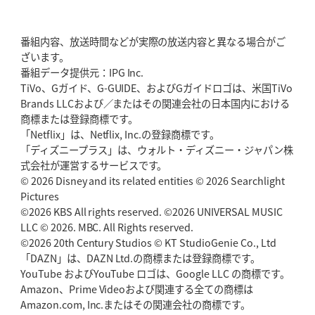
東京SG、逆転トライで準決勝へ
明暗分けたBR東京、主将の選択
番組内容、放送時間などが実際の放送内容と異なる場合がご
2026年5月21日(木)更新
ざいます。
狭山RG、ライチェル海遥スタッフ入り
女子代表元主将が挑む新たなミ
番組データ提供元：IPG Inc.
ッション
TiVo、Gガイド、G-GUIDE、およびGガイドロゴは、米国TiVo
Brands LLCおよび／またはその関連会社の日本国内における
2026年5月14日(木)更新
商標または登録商標です。
神戸、1位通過の立役者レタリック
リーグワン初、FWの「トライ王」
「Netflix」は、Netflix, Inc.の登録商標です。
「ディズニープラス」は、ウォルト・ディズニー・ジャパン株
2026年5月7日(木)更新
式会社が運営するサービスです。
「悲運の闘将」宮地克実氏死去
熱血指導で埼玉WKの基礎築く
© 2026 Disney and its related entities © 2026 Searchlight
Pictures
©2026 KBS All rights reserved. ©2026 UNIVERSAL MUSIC
2026年4月30日(木)更新
BR東京、「ユニバーサルデー」の意義
LLC © 2026. MBC. All Rights reserved.
「特別からノーマルへ」が最終
ゴール
©2026 20th Century Studios © KT StudioGenie Co., Ltd
「DAZN」は、DAZN Ltd.の商標または登録商標です。
YouTube およびYouTube ロゴは、Google LLC の商標です。
2026年4月23日(木)更新
Amazon、Prime Videoおよび関連する全ての商標は
元代表ラピース、今季限りで引退
「クボタは10年いた自分のホーム」
Amazon.com, Inc.またはその関連会社の商標です。