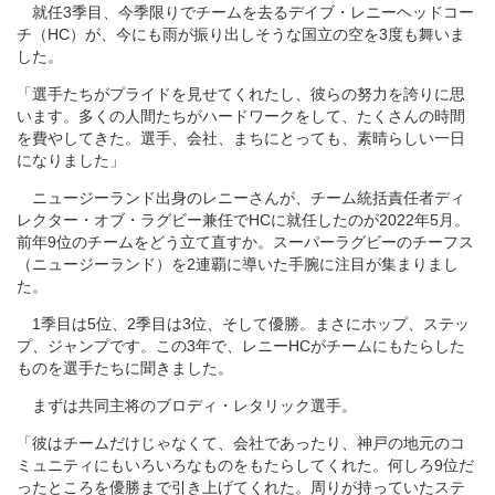
就任3季目、今季限りでチームを去るデイブ・レニーヘッドコー
チ（HC）が、今にも雨が振り出しそうな国立の空を3度も舞いま
した。
「選手たちがプライドを見せてくれたし、彼らの努力を誇りに思
います。多くの人間たちがハードワークをして、たくさんの時間
を費やしてきた。選手、会社、まちにとっても、素晴らしい一日
になりました」
ニュージーランド出身のレニーさんが、チーム統括責任者ディ
レクター・オブ・ラグビー兼任でHCに就任したのが2022年5月。
前年9位のチームをどう立て直すか。スーパーラグビーのチーフス
（ニュージーランド）を2連覇に導いた手腕に注目が集まりまし
た。
1季目は5位、2季目は3位、そして優勝。まさにホップ、ステッ
プ、ジャンプです。この3年で、レニーHCがチームにもたらした
ものを選手たちに聞きました。
まずは共同主将のブロディ・レタリック選手。
「彼はチームだけじゃなくて、会社であったり、神戸の地元のコ
ミュニティにもいろいろなものをもたらしてくれた。何しろ9位だ
ったところを優勝まで引き上げてくれた。周りが持っていたステ