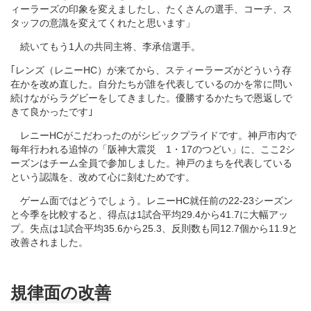
ィーラーズの印象を変えましたし、たくさんの選手、コーチ、ス
タッフの意識を変えてくれたと思います」
続いてもう1人の共同主将、李承信選手。
｢レンズ（レニーHC）が来てから、スティーラーズがどういう存
在かを改め直した。自分たちが誰を代表しているのかを常に問い
続けながらラグビーをしてきました。優勝するかたちで恩返しで
きて良かったです｣
レニーHCがこだわったのがシビックプライドです。神戸市内で
毎年行われる追悼の「阪神大震災 1・17のつどい」に、ここ2シ
ーズンはチーム全員で参加しました。神戸のまちを代表している
という認識を、改めて心に刻むためです。
ゲーム面ではどうでしょう。レニーHC就任前の22-23シーズン
と今季を比較すると、得点は1試合平均29.4から41.7に大幅アッ
プ。失点は1試合平均35.6から25.3、反則数も同12.7個から11.9と
改善されました。
規律面の改善