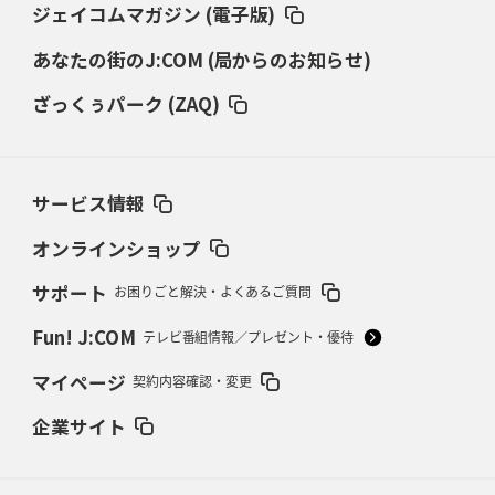
ジェイコムマガジン (電子版)
あなたの街のJ:COM (局からのお知らせ)
2026年3月5日(木)更新
仏レフリーが見た日本ラグビー
｢ディシプリンがありクリーン｣
ざっくぅパーク (ZAQ)
2026年2月26日(木)更新
ブラックラムズ、反則減で上位伺う
「ラフ」から「タフ」への意識改革
サービス情報
2026年2月19日(木)更新
37年女子W杯招致への課題と期待
「目標は聖地・秩父宮を満員に」
オンラインショップ
サポート
お困りごと解決・よくあるご質問
2026年2月12日(木)更新
ワイルドナイツ、無傷の開幕7連勝
「全然前に進まない」青い壁の底力
Fun! J:COM
テレビ番組情報／プレゼント・優待
2026年2月5日(木)更新
マイページ
契約内容確認・変更
27年豪州W杯、1次リーグは全て中5日
「フランスは中6日で日本戦」の
占い方
企業サイト
2026年1月29日(木)更新