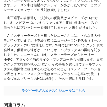
ェンスコーチが新しく来て、そのシステムがハマッたのだと思い
ます。シーズン中は結構ペナルティーが多かったですが、このプ
レーオフでオフサイドの反則は減りました」
山下選手の言葉通り、決勝での反則数はスピアーズが16に対
し、8。スピアーズのマキシファウルア主将は｢規律のところで、
自分たちにプレッシャーを掛けてしまった｣と悔しがりました。
さてスティーラーズを再建したレニーさんには、さらなる大仕
事が待っています。今季終了後にニュージーランド代表（オール
ブラックス）のHCに就任します。W杯では2015年イングランド大
会以来、優勝から遠ざかっているオールブラックスの再建を託さ
れました。レニーさんに加え、スティーラーズからヒーリー
HAPC、アタック担当のマイク・ブレアコーチも入閣します。日本
のクラブで指揮を執ったHCが、その手腕を買われてオールブラッ
クスの指揮官に就任するのは初めてのこと（スティーブ・ハンセ
ン氏とイアン・フォスター氏はオールブラックスを率いた後、ト
ヨタヴェルブリッツのHCに就任）。その手腕にも注目です。
ラグビー中継の放送スケジュールはこちら
関連コラム