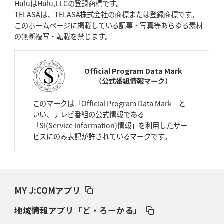
HuluはHulu,LLCの登録商標です。
2026年4月16日(木)更新
TELASAは、TELASA株式会社の商標または登録商標です。
BL東京「強化拠点」を「共有財産」に
新クラブハウスは「皆に開かれ
このホームページに掲載している記事・写真等あらゆる素材
た空間」
の無断複写・転載を禁じます。
2026年4月9日(木)更新
スティーラーズ、名門復活の足音
指揮官求める「ディフェンスの質」
Official Program Data Mark
（公式番組情報マーク）
2026年4月2日(木)更新
スピアーズ、王者撃破で再奪首
V奪還で守備の“恩師”に花道を
このマークは「Official Program Data Mark」と
いい、テレビ番組の公式情報である
2026年3月26日(木)更新
「SI(Service Information)情報」を利用したサー
AZ-COM丸和、リーグワンへ参入決定
「フィールド丸ごと計測機器」の
ビスにのみ表記が許されているマークです。
斬新性
2026年3月19日(木)更新
ワイルドナイツ、土壇場逆転の背景
稲垣啓太「特別なことはやらない」
MY J:COMアプリ
2026年3月12日(木)更新
地域情報アプリ「ど・ろーかる」
ダイナボアーズ、“逆輸入SO”三宅駿
「ニュージーランドのフレア（閃
き）」