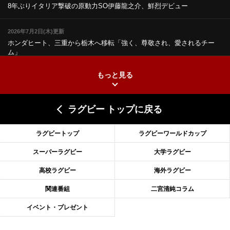
8年ぶりイタリア撃破の原動力
SO伊藤龍之介、鮮烈デビュー
2026年7月2日(木)更新
ホンダヒート、三重から栃木へ移転
「強く、尊敬され、愛されるチー
ム」
もっと見る
2026年6月25日(木)更新
上ノ坊駿介、“満場一致”で新人王
大畑大介「10番でも見てみたい」
ラグビー トップに戻る
2026年6月18日(木)更新
滑川剛人レフリー、早過ぎる引退
「27年W杯の主審、遠のいた夢」
ラグビートップ
ラグビーワールドカップ
2026年6月11日(木)更新
スーパーラグビー
大学ラグビー
神戸、リーグワン初優勝の道のり
デイブ・レニーHCの功績と財産
高校ラグビー
海外ラグビー
2026年6月4日(木)更新
関連番組
二宮清純コラム
“泣き虫先生”こと山口良治氏死去
「信は力なり」骨太の教育方針
イベント・プレゼント
2026年5月28日(木)更新