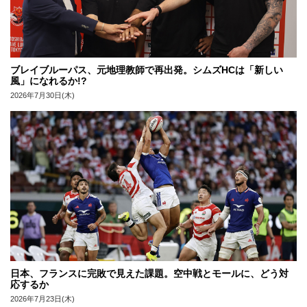
ブレイブルーパス、元地理教師で再出発。シムズHCは「新しい
風」になれるか!?
2026年7月30日(木)
日本、フランスに完敗で見えた課題。空中戦とモールに、どう対
応するか
2026年7月23日(木)