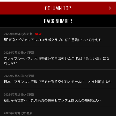
COLUMN TOP
BACK NUMBER
2026年8月6日(木)更新
NEW
BR東京×ビジャレアルのコラボ
クラブの存在意義について考える
2026年7月30日(木)更新
ブレイブルーパス、元地理教師で再出発
シムズHCは「新しい風」にな
れるか!?
2026年7月23日(木)更新
日本、フランスに完敗で見えた課題
空中戦とモールに、どう対応するか
2026年7月16日(木)更新
秋田から世界へ！丸尾崇真の挑戦
セブンズ全国大会の規模拡大へ
2026年7月9日(木)更新