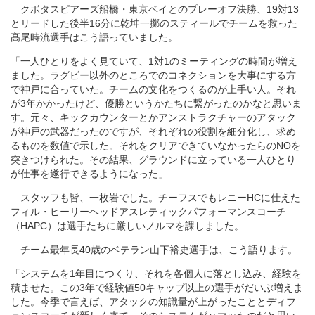
クボタスピアーズ船橋・東京ベイとのプレーオフ決勝、19対13
とリードした後半16分に乾坤一擲のスティールでチームを救った
髙尾時流選手はこう語っていました。
「一人ひとりをよく見ていて、1対1のミーティングの時間が増え
ました。ラグビー以外のところでのコネクションを大事にする方
で神戸に合っていた。チームの文化をつくるのが上手い人。それ
が3年かかったけど、優勝というかたちに繋がったのかなと思いま
す。元々、キックカウンターとかアンストラクチャーのアタック
が神戸の武器だったのですが、それぞれの役割を細分化し、求め
るものを数値で示した。それをクリアできていなかったらのNOを
突きつけられた。その結果、グラウンドに立っている一人ひとり
が仕事を遂行できるようになった」
スタッフも皆、一枚岩でした。チーフスでもレニーHCに仕えた
フィル・ヒーリーヘッドアスレティックパフォーマンスコーチ
（HAPC）は選手たちに厳しいノルマを課しました。
チーム最年長40歳のベテラン山下裕史選手は、こう語ります。
「システムを1年目につくり、それを各個人に落とし込み、経験を
積ませた。この3年で経験値50キャップ以上の選手がだいぶ増えま
した。今季で言えば、アタックの知識量が上がったこととディフ