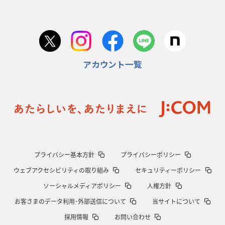
日本協会、35年W杯招致に立候補
「ノーサイドスピリット」前面に
2026年1月22日(木)更新
首位スピアーズ、充実の攻撃力
「湧き出る」パスでトライ量産
アカウント一覧
2026年1月15日(木)更新
明大「凡事徹底」で早大破り7年ぶりV
平翔太主将「スキのないチーム
に成長」
2026年1月8日(木)更新
スピアーズ牽引するスティーブンソン
ルディケ「15番はゲームドライバ
ー」
2025年12月25日(木)更新
プライバシー基本方針
プライバシーポリシー
相模原DB、「最後5分」をしのぎ切る
“神奈川ダービー”制して今季初白
ウェブアクセシビリティの取り組み
セキュリティーポリシー
星
ソーシャルメディアポリシー
人権方針
2025年12月18日(木)更新
お客さまのデータ利用･外部送信について
当サイトについて
46対0。ワイルドナイツ、衝撃の圧勝
伝統のディフェンスに“怖さ”を加
採用情報
お問い合わせ
味