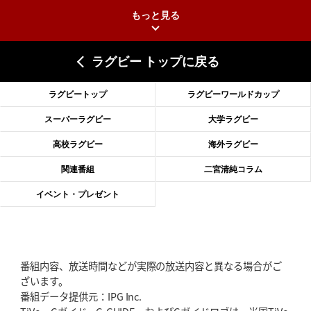
もっと見る
2026年6月25日(木)更新
上ノ坊駿介、“満場一致”で新人王
大畑大介「10番でも見てみたい」
ラグビー トップに戻る
2026年6月18日(木)更新
滑川剛人レフリー、早過ぎる引退
「27年W杯の主審、遠のいた夢」
ラグビートップ
ラグビーワールドカップ
2026年6月11日(木)更新
スーパーラグビー
大学ラグビー
神戸、リーグワン初優勝の道のり
デイブ・レニーHCの功績と財産
高校ラグビー
海外ラグビー
2026年6月4日(木)更新
関連番組
二宮清純コラム
“泣き虫先生”こと山口良治氏死去
「信は力なり」骨太の教育方針
イベント・プレゼント
2026年5月28日(木)更新
東京SG、逆転トライで準決勝へ
明暗分けたBR東京、主将の選択
番組内容、放送時間などが実際の放送内容と異なる場合がご
2026年5月21日(木)更新
ざいます。
狭山RG、ライチェル海遥スタッフ入り
女子代表元主将が挑む新たなミ
番組データ提供元：IPG Inc.
ッション