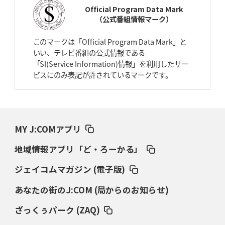
Official Program Data Mark
（公式番組情報マーク）
2026年4月2日(木)更新
スピアーズ、王者撃破で再奪首
V奪還で守備の“恩師”に花道を
このマークは「Official Program Data Mark」と
いい、テレビ番組の公式情報である
2026年3月26日(木)更新
「SI(Service Information)情報」を利用したサー
AZ-COM丸和、リーグワンへ参入決定
「フィールド丸ごと計測機器」の
ビスにのみ表記が許されているマークです。
斬新性
2026年3月19日(木)更新
ワイルドナイツ、土壇場逆転の背景
稲垣啓太「特別なことはやらない」
MY J:COMアプリ
2026年3月12日(木)更新
地域情報アプリ「ど・ろーかる」
ダイナボアーズ、“逆輸入SO”三宅駿
「ニュージーランドのフレア（閃
き）」
ジェイコムマガジン (電子版)
あなたの街のJ:COM (局からのお知らせ)
2026年3月5日(木)更新
仏レフリーが見た日本ラグビー
｢ディシプリンがありクリーン｣
ざっくぅパーク (ZAQ)
2026年2月26日(木)更新