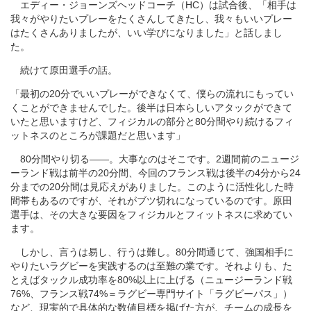
エディー・ジョーンズヘッドコーチ（HC）は試合後、「相手は
我々がやりたいプレーをたくさんしてきたし、我々もいいプレー
はたくさんありましたが、いい学びになりました」と話しまし
た。
続けて原田選手の話。
「最初の20分でいいプレーができなくて、僕らの流れにもってい
くことができませんでした。後半は日本らしいアタックができて
いたと思いますけど、フィジカルの部分と80分間やり続けるフィ
ットネスのところが課題だと思います」
80分間やり切る――。大事なのはそこです。2週間前のニュージ
ーランド戦は前半の20分間、今回のフランス戦は後半の4分から24
分までの20分間は見応えがありました。このように活性化した時
間帯もあるのですが、それがブツ切れになっているのです。原田
選手は、その大きな要因をフィジカルとフィットネスに求めてい
ます。
しかし、言うは易し、行うは難し。80分間通じて、強国相手に
やりたいラグビーを実践するのは至難の業です。それよりも、た
とえばタックル成功率を80%以上に上げる（ニュージーランド戦
76%、フランス戦74%＝ラグビー専門サイト「ラグビーパス」）
など、現実的で具体的な数値目標を掲げた方が、チームの成長を