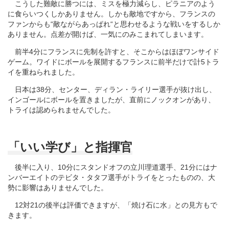
こうした難敵に勝つには、ミスを極力減らし、ピラニアのよう
に食らいつくしかありません。しかも敵地ですから、フランスの
ファンからも“敵ながらあっぱれ“と思わせるような戦いをするしか
ありません。点差が開けば、一気にのみこまれてしまいます。
前半4分にフランスに先制を許すと、そこからはほぼワンサイド
ゲーム。ワイドにボールを展開するフランスに前半だけで計5トラ
イを重ねられました。
日本は38分、センター、ディラン・ライリー選手が抜け出し、
インゴールにボールを置きましたが、直前にノックオンがあり、
トライは認められませんでした。
「いい学び」と指揮官
後半に入り、10分にスタンドオフの立川理道選手、21分にはナ
ンバーエイトのテビタ・タタフ選手がトライをとったものの、大
勢に影響はありませんでした。
12対21の後半は評価できますが、「焼け石に水」との見方もで
きます。