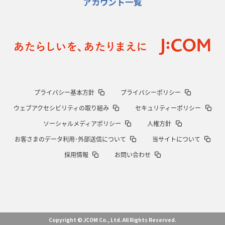
アカウント一覧
明大「凡事徹底」で早大破り7年ぶりV
平翔太主将「スキのないチーム
に成長」
2026年1月8日(木)更新
スピアーズ牽引するスティーブンソン
ルディケ「15番はゲームドライバ
ー」
2025年12月25日(木)更新
プライバシー基本方針
プライバシーポリシー
相模原DB、「最後5分」をしのぎ切る
“神奈川ダービー”制して今季初白
ウェブアクセシビリティの取り組み
セキュリティーポリシー
星
ソーシャルメディアポリシー
人権方針
2025年12月18日(木)更新
お客さまのデータ利用･外部送信について
当サイトについて
46対0。ワイルドナイツ、衝撃の圧勝
伝統のディフェンスに“怖さ”を加
採用情報
お問い合わせ
味
2025年12月11日(木)更新
明大、早大の司令塔封じて対抗戦V
流れを変えた殊勲のキックチャージ
2025年12月4日(木)更新
Copyright © JCOM Co., Ltd. All Rights Reserved.