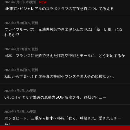
2026年8月6日(木)更新
NEW
BR東京×ビジャレアルのコラボ
クラブの存在意義について考える
2026年7月30日(木)更新
ブレイブルーパス、元地理教師で再出発
シムズHCは「新しい風」にな
れるか!?
2026年7月23日(木)更新
日本、フランスに完敗で見えた課題
空中戦とモールに、どう対応するか
2026年7月16日(木)更新
秋田から世界へ！丸尾崇真の挑戦
セブンズ全国大会の規模拡大へ
2026年7月9日(木)更新
8年ぶりイタリア撃破の原動力
SO伊藤龍之介、鮮烈デビュー
2026年7月2日(木)更新
ホンダヒート、三重から栃木へ移転
「強く、尊敬され、愛されるチー
ム」