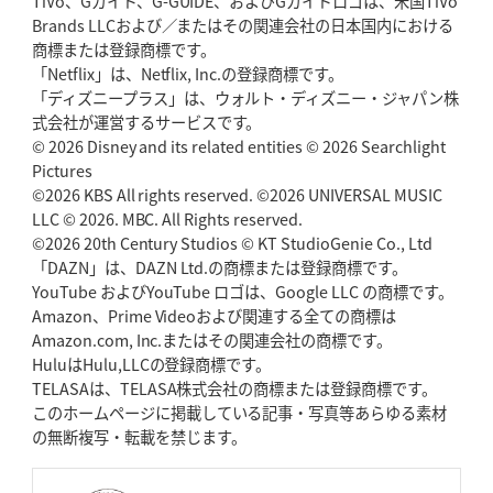
TiVo、Gガイド、G-GUIDE、およびGガイドロゴは、米国TiVo
Brands LLCおよび／またはその関連会社の日本国内における
2026年5月14日(木)更新
商標または登録商標です。
神戸、1位通過の立役者レタリック
リーグワン初、FWの「トライ王」
「Netflix」は、Netflix, Inc.の登録商標です。
「ディズニープラス」は、ウォルト・ディズニー・ジャパン株
2026年5月7日(木)更新
式会社が運営するサービスです。
「悲運の闘将」宮地克実氏死去
熱血指導で埼玉WKの基礎築く
© 2026 Disney and its related entities © 2026 Searchlight
Pictures
©2026 KBS All rights reserved. ©2026 UNIVERSAL MUSIC
2026年4月30日(木)更新
BR東京、「ユニバーサルデー」の意義
LLC © 2026. MBC. All Rights reserved.
「特別からノーマルへ」が最終
ゴール
©2026 20th Century Studios © KT StudioGenie Co., Ltd
「DAZN」は、DAZN Ltd.の商標または登録商標です。
YouTube およびYouTube ロゴは、Google LLC の商標です。
2026年4月23日(木)更新
Amazon、Prime Videoおよび関連する全ての商標は
元代表ラピース、今季限りで引退
「クボタは10年いた自分のホーム」
Amazon.com, Inc.またはその関連会社の商標です。
HuluはHulu,LLCの登録商標です。
2026年4月16日(木)更新
TELASAは、TELASA株式会社の商標または登録商標です。
BL東京「強化拠点」を「共有財産」に
新クラブハウスは「皆に開かれ
このホームページに掲載している記事・写真等あらゆる素材
た空間」
の無断複写・転載を禁じます。
2026年4月9日(木)更新
スティーラーズ、名門復活の足音
指揮官求める「ディフェンスの質」