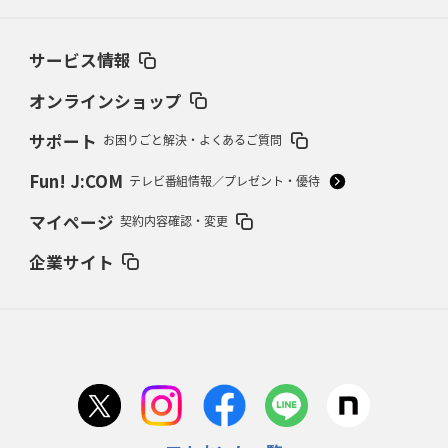
ブラックラムズ、反則減で上位伺う
「ラフ」から「タフ」への意識改革
サービス情報
2026年2月19日(木)更新
37年女子W杯招致への課題と期待
「目標は聖地・秩父宮を満員に」
オンラインショップ
サポート
お困りごと解決・よくあるご質問
2026年2月12日(木)更新
ワイルドナイツ、無傷の開幕7連勝
「全然前に進まない」青い壁の底力
Fun! J:COM
テレビ番組情報／プレゼント・優待
2026年2月5日(木)更新
マイページ
契約内容確認・変更
27年豪州W杯、1次リーグは全て中5日
「フランスは中6日で日本戦」の
占い方
企業サイト
2026年1月29日(木)更新
日本協会、35年W杯招致に立候補
「ノーサイドスピリット」前面に
2026年1月22日(木)更新
首位スピアーズ、充実の攻撃力
「湧き出る」パスでトライ量産
2026年1月15日(木)更新