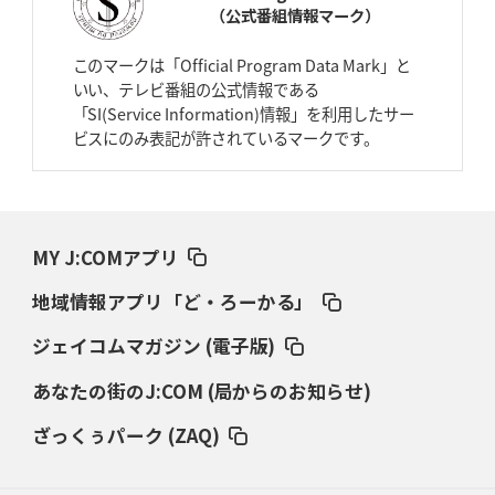
（公式番組情報マーク）
2026年4月2日(木)更新
スピアーズ、王者撃破で再奪首
V奪還で守備の“恩師”に花道を
このマークは「Official Program Data Mark」と
いい、テレビ番組の公式情報である
2026年3月26日(木)更新
「SI(Service Information)情報」を利用したサー
AZ-COM丸和、リーグワンへ参入決定
「フィールド丸ごと計測機器」の
ビスにのみ表記が許されているマークです。
斬新性
2026年3月19日(木)更新
ワイルドナイツ、土壇場逆転の背景
稲垣啓太「特別なことはやらない」
MY J:COMアプリ
2026年3月12日(木)更新
地域情報アプリ「ど・ろーかる」
ダイナボアーズ、“逆輸入SO”三宅駿
「ニュージーランドのフレア（閃
き）」
ジェイコムマガジン (電子版)
あなたの街のJ:COM (局からのお知らせ)
2026年3月5日(木)更新
仏レフリーが見た日本ラグビー
｢ディシプリンがありクリーン｣
ざっくぅパーク (ZAQ)
2026年2月26日(木)更新
ブラックラムズ、反則減で上位伺う
「ラフ」から「タフ」への意識改革