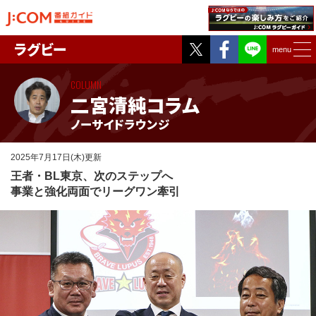
Twitter
Facebook
ラグビー
menu
COLUMN
二宮清純コラム
ノーサイドラウンジ
2025年7月17日(木)更新
王者・BL東京、次のステップへ
事業と強化両面でリーグワン牽引