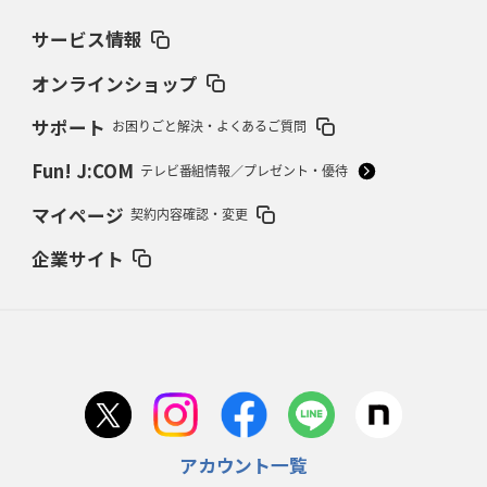
サービス情報
2026年2月19日(木)更新
37年女子W杯招致への課題と期待
「目標は聖地・秩父宮を満員に」
オンラインショップ
サポート
お困りごと解決・よくあるご質問
2026年2月12日(木)更新
ワイルドナイツ、無傷の開幕7連勝
「全然前に進まない」青い壁の底力
Fun! J:COM
テレビ番組情報／プレゼント・優待
2026年2月5日(木)更新
マイページ
契約内容確認・変更
27年豪州W杯、1次リーグは全て中5日
「フランスは中6日で日本戦」の
占い方
企業サイト
2026年1月29日(木)更新
日本協会、35年W杯招致に立候補
「ノーサイドスピリット」前面に
2026年1月22日(木)更新
首位スピアーズ、充実の攻撃力
「湧き出る」パスでトライ量産
アカウント一覧
2026年1月15日(木)更新
明大「凡事徹底」で早大破り7年ぶりV
平翔太主将「スキのないチーム