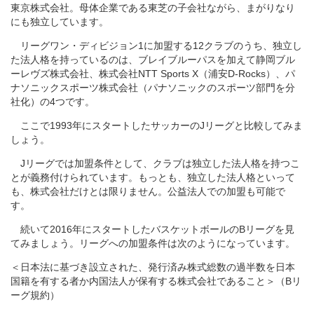
東京株式会社。母体企業である東芝の子会社ながら、まがりなり
にも独立しています。
リーグワン・ディビジョン1に加盟する12クラブのうち、独立し
た法人格を持っているのは、ブレイブルーパスを加えて静岡ブル
ーレヴズ株式会社、株式会社NTT Sports X（浦安D-Rocks）、パ
ナソニックスポーツ株式会社（パナソニックのスポーツ部門を分
社化）の4つです。
ここで1993年にスタートしたサッカーのJリーグと比較してみま
しょう。
Jリーグでは加盟条件として、クラブは独立した法人格を持つこ
とが義務付けられています。もっとも、独立した法人格といって
も、株式会社だけとは限りません。公益法人での加盟も可能で
す。
続いて2016年にスタートしたバスケットボールのBリーグを見
てみましょう。リーグへの加盟条件は次のようになっています。
＜日本法に基づき設立された、発行済み株式総数の過半数を日本
国籍を有する者か内国法人が保有する株式会社であること＞（Bリ
ーグ規約）