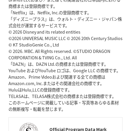
2026年5月14日(木)更新
商標または登録商標です。
神戸、1位通過の立役者レタリック
リーグワン初、FWの「トライ王」
「Netflix」は、Netflix, Inc.の登録商標です。
「ディズニープラス」は、ウォルト・ディズニー・ジャパン株
2026年5月7日(木)更新
式会社が運営するサービスです。
「悲運の闘将」宮地克実氏死去
熱血指導で埼玉WKの基礎築く
© 2026 Disney and its related entities
©2026 UNIVERSAL MUSIC LLC © 2026 20th Century Studios
© KT StudioGenie Co., Ltd
2026年4月30日(木)更新
BR東京、「ユニバーサルデー」の意義
© 2026. MBC. All Rights reserved. ©STUDIO DRAGON
「特別からノーマルへ」が最終
ゴール
CORPORATION & TVING Co., Ltd. All
「DAZN」は、DAZN Ltd.の商標または登録商標です。
YouTube およびYouTube ロゴは、Google LLC の商標です。
2026年4月23日(木)更新
Amazon、Prime Videoおよび関連する全ての商標は
元代表ラピース、今季限りで引退
「クボタは10年いた自分のホーム」
Amazon.com, Inc.またはその関連会社の商標です。
HuluはHulu,LLCの登録商標です。
2026年4月16日(木)更新
TELASAは、TELASA株式会社の商標または登録商標です。
BL東京「強化拠点」を「共有財産」に
新クラブハウスは「皆に開かれ
このホームページに掲載している記事・写真等あらゆる素材
た空間」
の無断複写・転載を禁じます。
2026年4月9日(木)更新
スティーラーズ、名門復活の足音
指揮官求める「ディフェンスの質」
Official Program Data Mark