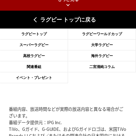
2026年6月25日(木)更新
上ノ坊駿介、“満場一致”で新人王
大畑大介「10番でも見てみたい」
ラグビー トップに戻る
2026年6月18日(木)更新
滑川剛人レフリー、早過ぎる引退
「27年W杯の主審、遠のいた夢」
ラグビートップ
ラグビーワールドカップ
2026年6月11日(木)更新
スーパーラグビー
大学ラグビー
神戸、リーグワン初優勝の道のり
デイブ・レニーHCの功績と財産
高校ラグビー
海外ラグビー
2026年6月4日(木)更新
関連番組
二宮清純コラム
“泣き虫先生”こと山口良治氏死去
「信は力なり」骨太の教育方針
イベント・プレゼント
2026年5月28日(木)更新
東京SG、逆転トライで準決勝へ
明暗分けたBR東京、主将の選択
番組内容、放送時間などが実際の放送内容と異なる場合がご
2026年5月21日(木)更新
ざいます。
狭山RG、ライチェル海遥スタッフ入り
女子代表元主将が挑む新たなミ
番組データ提供元：IPG Inc.
ッション
TiVo、Gガイド、G-GUIDE、およびGガイドロゴは、米国TiVo
Brands LLCおよび／またはその関連会社の日本国内における