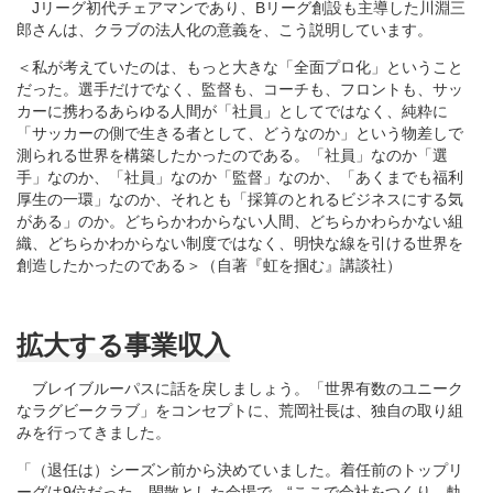
Jリーグ初代チェアマンであり、Bリーグ創設も主導した川淵三
郎さんは、クラブの法人化の意義を、こう説明しています。
＜私が考えていたのは、もっと大きな「全面プロ化」ということ
だった。選手だけでなく、監督も、コーチも、フロントも、サッ
カーに携わるあらゆる人間が「社員」としてではなく、純粋に
「サッカーの側で生きる者として、どうなのか」という物差しで
測られる世界を構築したかったのである。「社員」なのか「選
手」なのか、「社員」なのか「監督」なのか、「あくまでも福利
厚生の一環」なのか、それとも「採算のとれるビジネスにする気
がある」のか。どちらかわからない人間、どちらかわらかない組
織、どちらかわからない制度ではなく、明快な線を引ける世界を
創造したかったのである＞（自著『虹を掴む』講談社）
拡大する事業収入
ブレイブルーパスに話を戻しましょう。「世界有数のユニーク
なラグビークラブ」をコンセプトに、荒岡社長は、独自の取り組
みを行ってきました。
「（退任は）シーズン前から決めていました。着任前のトップリ
ーグは9位だった。閑散とした会場で、“ここで会社をつくり、軌