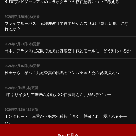
BR東京×ビジャレアルのコラボ
クラブの存在意義について考える
2026年7月30日(木)更新
ブレイブルーパス、元地理教師で再出発
シムズHCは「新しい風」にな
れるか!?
2026年7月23日(木)更新
日本、フランスに完敗で見えた課題
空中戦とモールに、どう対応するか
2026年7月16日(木)更新
秋田から世界へ！丸尾崇真の挑戦
セブンズ全国大会の規模拡大へ
2026年7月9日(木)更新
8年ぶりイタリア撃破の原動力
SO伊藤龍之介、鮮烈デビュー
2026年7月2日(木)更新
ホンダヒート、三重から栃木へ移転
「強く、尊敬され、愛されるチー
ム」
もっと見る