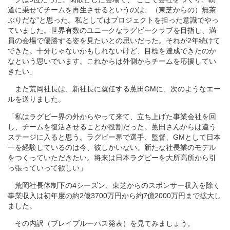
道に乗せてチームを再生させるというのは、（東芝からの）無茶
ぶりだな”と思った。私としてはプロジェクトを担った意識でやっ
ていました。世界有数のユニークなラグビークラブを目指し、満
員の会場で優勝する姿を見たいとの思いだった。それが2年続けて
できた。十分じゃないかもしれないけど、目標を達成できたのか
なという思いでいます。これからは外側からチームを応援してい
きたい」
また荒岡社長は、新社長に就任する薫田GMに、次のようなエー
ルを送りました。
「私はラグビー界の外からやって来て、立ち上げた事業会社を回
し、チームを復活させることが役割だった。薫田さんからは違う
ステージに入ると思う。ラグビー界で選手、監督、GMとして日本
一を経験しているのは今、彼しかいない。新たな社長業のモデル
をつくっていただきたい。将来は日本ラグビーを大所高所から引
っ張っていって欲しい」
荒岡社長体制下の4シーズン、東芝からのスポンサー収入を除く
事業収入は初年度の約2億3700万円から約7億2000万円まで拡大し
ました。
その内訳（ブレイブルーパス発表）を見てみましょう。