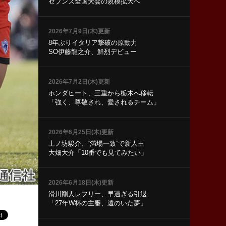
セブンズ全国大会の規模拡大へ
2026年7月9日(木)更新
8年ぶりイタリア撃破の原動力
SO伊藤龍之介、鮮烈デビュー
2026年7月2日(木)更新
ホンダヒート、三重から栃木へ移転
「強く、尊敬され、愛されるチーム」
2026年6月25日(木)更新
上ノ坊駿介、“満場一致”で新人王
大畑大介「10番でも見てみたい」
2026年6月18日(木)更新
滑川剛人レフリー、早過ぎる引退
「27年W杯の主審、遠のいた夢」