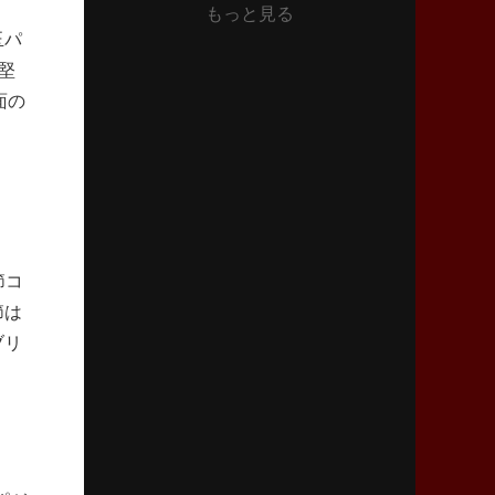
もっと見る
2026年6月11日(木)更新
玉パ
神戸、リーグワン初優勝の道のり
デイブ・レニーHCの功績と財産
堅
面の
2026年6月4日(木)更新
“泣き虫先生”こと山口良治氏死去
「信は力なり」骨太の教育方針
2026年5月28日(木)更新
東京SG、逆転トライで準決勝へ
節コ
明暗分けたBR東京、主将の選択
節は
ブリ
2026年5月21日(木)更新
狭山RG、ライチェル海遥スタッフ入り
女子代表元主将が挑む新たなミッション
2026年5月14日(木)更新
神戸、1位通過の立役者レタリック