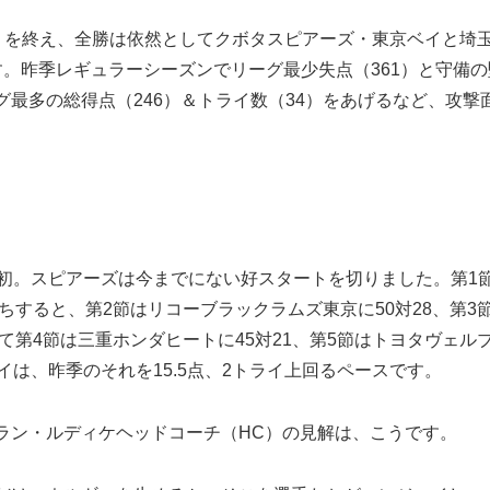
8日）を終え、全勝は依然としてクボタスピアーズ・東京ベイと埼
。昨季レギュラーシーズンでリーグ最少失点（361）と守備の
最多の総得点（246）＆トライ数（34）をあげるなど、攻撃
初。スピアーズは今までにない好スタートを切りました。第1
ちすると、第2節はリコーブラックラムズ東京に50対28、第3
て第4節は三重ホンダヒートに45対21、第5節はトヨタヴェル
トライは、昨季のそれを15.5点、2トライ上回るペースです。
ン・ルディケヘッドコーチ（HC）の見解は、こうです。