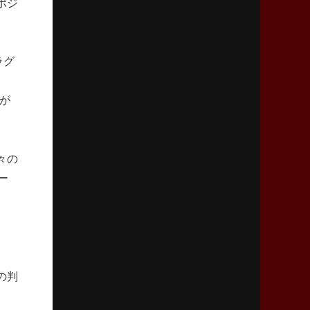
ポジ
リーグワン初、FWの「トライ王」
2026年5月7日(木)更新
ラグ
「悲運の闘将」宮地克実氏死去
熱血指導で埼玉WKの基礎築く
合が
2026年4月30日(木)更新
BR東京、「ユニバーサルデー」の意義
「特別からノーマルへ」が最終ゴール
々の
ー
2026年4月23日(木)更新
元代表ラピース、今季限りで引退
「クボタは10年いた自分のホーム」
2026年4月16日(木)更新
BL東京「強化拠点」を「共有財産」に
の判
新クラブハウスは「皆に開かれた空間」