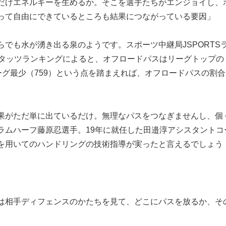
だけエネルギーを生めるか。そこを選手たちがエンジョイし、
って自由にできているところも結果につながっている要因」
でも水が湧き出る泉のようです。スポーツ中継局JSPORTS
スタッツランキングによると、オフロードパスはリーグトップの
リーグ最少（759）という点を踏まえれば、オフロードパスの割
果がただ単に出ているだけ。無理なパスをつなぎませんし、個
ラムハーフ藤原忍選手。19年に就任した田邉淳アシスタントコ
を用いてのハンドリングの技術指導が実ったと言えるでしょう
は相手ディフェンスのかたちを見て、どこにパスを放るか、そ