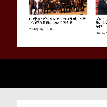
BR東京×ビジャレアルのコラボ。クラ
ブレイ
ブの存在意義について考える
発。シ
か!?
2026年8月6日(木)
2026年