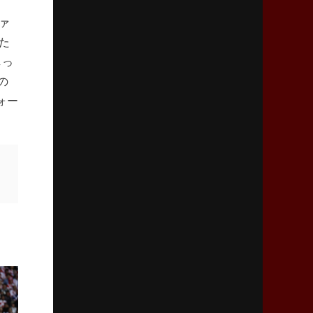
「ニュージーランドのフレア（閃き）」
ァ
た
2026年3月5日(木)更新
しっ
仏レフリーが見た日本ラグビー
｢ディシプリンがありクリーン｣
の
ォー
2026年2月26日(木)更新
ブラックラムズ、反則減で上位伺う
「ラフ」から「タフ」への意識改革
2026年2月19日(木)更新
37年女子W杯招致への課題と期待
「目標は聖地・秩父宮を満員に」
2026年2月12日(木)更新
ワイルドナイツ、無傷の開幕7連勝
「全然前に進まない」青い壁の底力