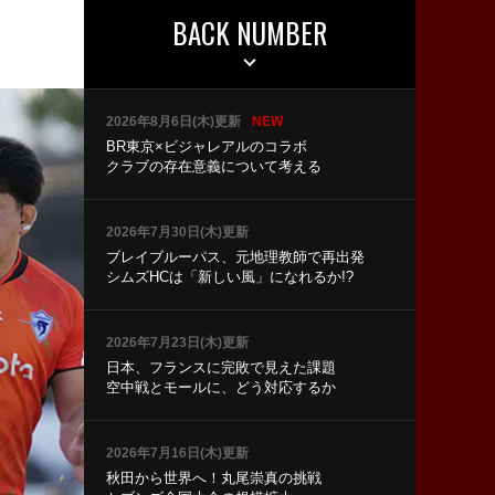
BACK NUMBER
2026年8月6日(木)更新
NEW
BR東京×ビジャレアルのコラボ
クラブの存在意義について考える
2026年7月30日(木)更新
ブレイブルーパス、元地理教師で再出発
シムズHCは「新しい風」になれるか!?
2026年7月23日(木)更新
日本、フランスに完敗で見えた課題
空中戦とモールに、どう対応するか
2026年7月16日(木)更新
秋田から世界へ！丸尾崇真の挑戦