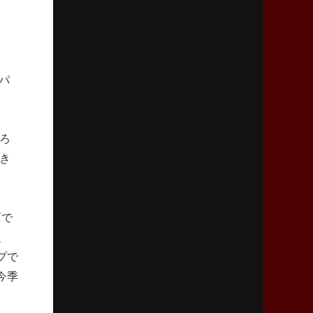
2026年4月9日(木)更新
スティーラーズ、名門復活の足音
指揮官求める「ディフェンスの質」
パ
2026年4月2日(木)更新
スピアーズ、王者撃破で再奪首
V奪還で守備の“恩師”に花道を
ろ
2026年3月26日(木)更新
き
AZ-COM丸和、リーグワンへ参入決定
「フィールド丸ごと計測機器」の斬新性
面で
2026年3月19日(木)更新
、
ワイルドナイツ、土壇場逆転の背景
稲垣啓太「特別なことはやらない」
プで
今季
2026年3月12日(木)更新
ダイナボアーズ、“逆輸入SO”三宅駿