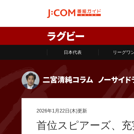
ラグビー
日本代表
リーグワ
二宮清純コラム
ノーサイド
2026年1月22日(木)更新
首位スピアーズ、充