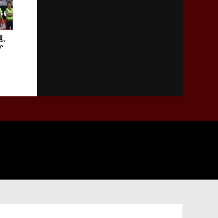
2026年2月5日(木)更新
27年豪州W杯、1次リーグは全て中5日
「フランスは中6日で日本戦」の占い方
題。
か
2026年1月29日(木)更新
日本協会、35年W杯招致に立候補
「ノーサイドスピリット」前面に
2026年1月22日(木)更新
首位スピアーズ、充実の攻撃力
「湧き出る」パスでトライ量産
2026年1月15日(木)更新
明大「凡事徹底」で早大破り7年ぶりV
平翔太主将「スキのないチームに成長」
2026年1月8日(木)更新
スピアーズ牽引するスティーブンソン