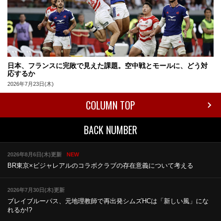
日本、フランスに完敗で見えた課題。空中戦とモールに、どう対
応するか
2026年7月23日(木)
COLUMN TOP
BACK NUMBER
2026年8月6日(木)更新
NEW
BR東京×ビジャレアルのコラボ
クラブの存在意義について考える
2026年7月30日(木)更新
ブレイブルーパス、元地理教師で再出発
シムズHCは「新しい風」にな
れるか!?