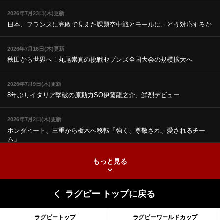
2026年7月23日(木)更新
日本、フランスに完敗で見えた課題
空中戦とモールに、どう対応するか
2026年7月16日(木)更新
秋田から世界へ！丸尾崇真の挑戦
セブンズ全国大会の規模拡大へ
2026年7月9日(木)更新
8年ぶりイタリア撃破の原動力
SO伊藤龍之介、鮮烈デビュー
2026年7月2日(木)更新
ホンダヒート、三重から栃木へ移転
「強く、尊敬され、愛されるチー
ム」
もっと見る
2026年6月25日(木)更新
上ノ坊駿介、“満場一致”で新人王
大畑大介「10番でも見てみたい」
ラグビー トップに戻る
2026年6月18日(木)更新
滑川剛人レフリー、早過ぎる引退
「27年W杯の主審、遠のいた夢」
ラグビートップ
ラグビーワールドカップ