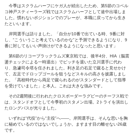
今季はスクラムハーフにケガ人が続出したため、第5節のコベル
コ神戸スティーラーズ戦ではスクラムハーフとして途中出場しま
した。慣れないポジションでのプレーが、本職に戻ってから生き
たといいます。
岸岡選手は語りました。「自分が10番で出ている時、9番に対
し、“こういうこと考えているのかな”と予測できるようになり、9
番に対してもいい声掛けができるようになったと思います」
第6節のリコーブラックラムズ東京戦では、後半4分、HIA（脳震
盪チェックによる一時退出）でピッチを退いた立川選手に代わ
り、急遽司令塔を任されました。利き足の右足で蹴ると見せかけ
て、左足でドロップゴールを狙うなどスキルの高さを披露しまし
た。「高校時代から両足で蹴られるのがスタンダードとして指導
を受けていました」と本人。これは大きな強みです。
その2週間後に行われたクロスボーダーラグビーのチーフス戦で
は、スタンドオフとして今季初のスタメン出場。2トライを演出し
たロングパスが光りました。
いずれは“代役”から“主役”へ――。岸岡選手は、そんな思いを胸
に秘めているのではないでしょうか。ますます目の離せない26歳
です。