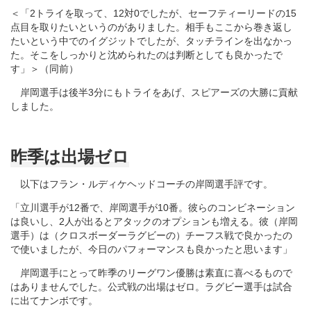
＜「2トライを取って、12対0でしたが、セーフティーリードの15
点目を取りたいというのがありました。相手もここから巻き返し
たいという中でのイグジットでしたが、タッチラインを出なかっ
た。そこをしっかりと沈められたのは判断としても良かったで
す」＞（同前）
岸岡選手は後半3分にもトライをあげ、スピアーズの大勝に貢献
しました。
昨季は出場ゼロ
以下はフラン・ルディケヘッドコーチの岸岡選手評です。
「立川選手が12番で、岸岡選手が10番。彼らのコンビネーション
は良いし、2人が出るとアタックのオプションも増える。彼（岸岡
選手）は（クロスボーダーラグビーの）チーフス戦で良かったの
で使いましたが、今日のパフォーマンスも良かったと思います」
岸岡選手にとって昨季のリーグワン優勝は素直に喜べるもので
はありませんでした。公式戦の出場はゼロ。ラグビー選手は試合
に出てナンボです。