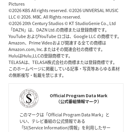
Pictures
©2026 KBS All rights reserved. ©2026 UNIVERSAL MUSIC
2026年4月30日(木)更新
BR東京、「ユニバーサルデー」の意義
LLC © 2026. MBC. All Rights reserved.
「特別からノーマルへ」が最終
ゴール
©2026 20th Century Studios © KT StudioGenie Co., Ltd
「DAZN」は、DAZN Ltd.の商標または登録商標です。
YouTube およびYouTube ロゴは、Google LLC の商標です。
2026年4月23日(木)更新
Amazon、Prime Videoおよび関連する全ての商標は
元代表ラピース、今季限りで引退
「クボタは10年いた自分のホーム」
Amazon.com, Inc.またはその関連会社の商標です。
HuluはHulu,LLCの登録商標です。
2026年4月16日(木)更新
TELASAは、TELASA株式会社の商標または登録商標です。
BL東京「強化拠点」を「共有財産」に
新クラブハウスは「皆に開かれ
このホームページに掲載している記事・写真等あらゆる素材
た空間」
の無断複写・転載を禁じます。
2026年4月9日(木)更新
スティーラーズ、名門復活の足音
指揮官求める「ディフェンスの質」
Official Program Data Mark
（公式番組情報マーク）
2026年4月2日(木)更新
スピアーズ、王者撃破で再奪首
V奪還で守備の“恩師”に花道を
このマークは「Official Program Data Mark」と
いい、テレビ番組の公式情報である
2026年3月26日(木)更新
「SI(Service Information)情報」を利用したサー