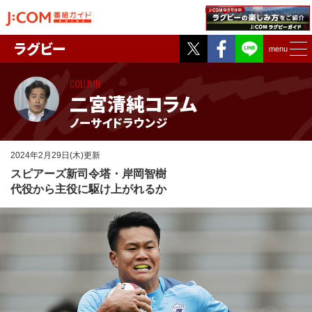
Twitter
Facebook
ラグビー
menu
COLUMN
二宮清純コラム
ノーサイドラウンジ
2024年2月29日(木)更新
スピアーズ新司令塔・岸岡智樹
代役から主役に駆け上がれるか