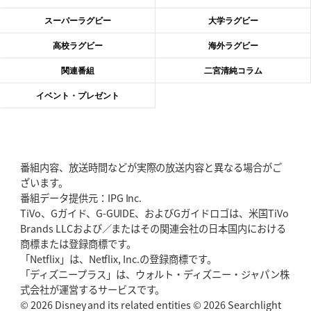
2026年6月11日(木)更新
スーパーラグビー
大学ラグビー
神戸、リーグワン初優勝の道のり
デイブ・レニーHCの功績と財産
高校ラグビー
海外ラグビー
2026年6月4日(木)更新
関連番組
二宮清純コラム
“泣き虫先生”こと山口良治氏死去
「信は力なり」骨太の教育方針
イベント・プレゼント
2026年5月28日(木)更新
東京SG、逆転トライで準決勝へ
明暗分けたBR東京、主将の選択
番組内容、放送時間などが実際の放送内容と異なる場合がご
2026年5月21日(木)更新
ざいます。
狭山RG、ライチェル海遥スタッフ入り
女子代表元主将が挑む新たなミ
番組データ提供元：IPG Inc.
ッション
TiVo、Gガイド、G-GUIDE、およびGガイドロゴは、米国TiVo
Brands LLCおよび／またはその関連会社の日本国内における
2026年5月14日(木)更新
商標または登録商標です。
神戸、1位通過の立役者レタリック
リーグワン初、FWの「トライ王」
「Netflix」は、Netflix, Inc.の登録商標です。
「ディズニープラス」は、ウォルト・ディズニー・ジャパン株
2026年5月7日(木)更新
式会社が運営するサービスです。
「悲運の闘将」宮地克実氏死去
熱血指導で埼玉WKの基礎築く
© 2026 Disney and its related entities © 2026 Searchlight