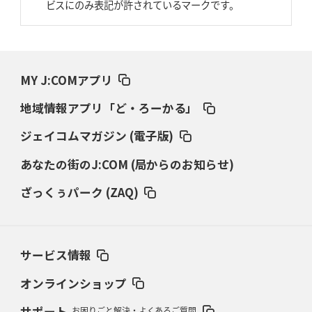
AZ-COM丸和、リーグワンへ参入決定
「フィールド丸ごと計測機器」の
ビスにのみ表記が許されているマークです。
斬新性
2026年3月19日(木)更新
ワイルドナイツ、土壇場逆転の背景
稲垣啓太「特別なことはやらない」
MY J:COMアプリ
2026年3月12日(木)更新
地域情報アプリ「ど・ろーかる」
ダイナボアーズ、“逆輸入SO”三宅駿
「ニュージーランドのフレア（閃
き）」
ジェイコムマガジン (電子版)
あなたの街のJ:COM (局からのお知らせ)
2026年3月5日(木)更新
仏レフリーが見た日本ラグビー
｢ディシプリンがありクリーン｣
ざっくぅパーク (ZAQ)
2026年2月26日(木)更新
ブラックラムズ、反則減で上位伺う
「ラフ」から「タフ」への意識改革
サービス情報
2026年2月19日(木)更新
37年女子W杯招致への課題と期待
「目標は聖地・秩父宮を満員に」
オンラインショップ
サポート
お困りごと解決・よくあるご質問
2026年2月12日(木)更新