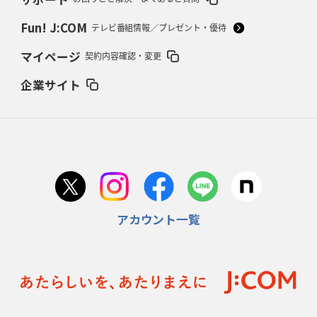
ワイルドナイツ、無傷の開幕7連勝
「全然前に進まない」青い壁の底力
Fun! J:COM
テレビ番組情報／プレゼント・優待
2026年2月5日(木)更新
マイページ
契約内容確認・変更
27年豪州W杯、1次リーグは全て中5日
「フランスは中6日で日本戦」の
占い方
企業サイト
2026年1月29日(木)更新
日本協会、35年W杯招致に立候補
「ノーサイドスピリット」前面に
2026年1月22日(木)更新
首位スピアーズ、充実の攻撃力
「湧き出る」パスでトライ量産
アカウント一覧
2026年1月15日(木)更新
明大「凡事徹底」で早大破り7年ぶりV
平翔太主将「スキのないチーム
に成長」
2026年1月8日(木)更新
スピアーズ牽引するスティーブンソン
ルディケ「15番はゲームドライバ
ー」