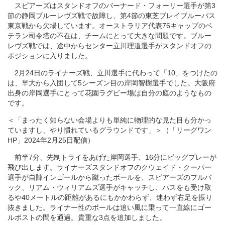
スピアーズはスタンドオフのバーナード・フォーリー選手が第3
節の静岡ブルーレヴズ戦で故障し、第4節の東芝ブレイブルーパス
東京戦から欠場しています。オーストラリア代表76キャップのベ
テラン司令塔の不在は、チームにとって大きな問題です。ブルー
レヴズ戦では、途中からセンター立川理道選手がスタンドオフの
ポジションに入りました。
2月24日のライナーズ戦、立川選手に代わって「10」をつけたの
は、早大から入団して5シーズン目の岸岡智樹選手でした。大阪府
出身の岸岡選手にとって花園ラグビー場は自分の庭のようなもの
です。
＜「まったく知らない会場よりも単純に物理的な見た目も分かっ
ていますし、やり慣れているグラウンドです」＞（「リーグワン
HP」2024年2月25日配信）
前半7分、先制トライをあげた岸岡選手、16分にビッグプレーが
飛び出します。ライナーズスタンドオフのクウェイド・クーパー
選手が自陣インゴールから蹴ったボールを、スピアーズのフルバ
ック、リアム・ウィリアムズ選手がキャッチし、パスをも受け取
るや40メートルの距離があるにもかかわらず、迷わず右足を振り
抜きました。ライナー性のボールは追い風に乗って一直線にゴー
ルポストの間を通過。貴重な3点を追加しました。