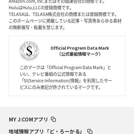
Amazon.com, Inc.またはその関連会社の商標です。
HuluはHulu,LLCの登録商標です。
2026年4月16日(木)更新
TELASAは、TELASA株式会社の商標または登録商標です。
BL東京「強化拠点」を「共有財産」に
新クラブハウスは「皆に開かれ
このホームページに掲載している記事・写真等あらゆる素材
た空間」
の無断複写・転載を禁じます。
2026年4月9日(木)更新
スティーラーズ、名門復活の足音
指揮官求める「ディフェンスの質」
Official Program Data Mark
（公式番組情報マーク）
2026年4月2日(木)更新
スピアーズ、王者撃破で再奪首
V奪還で守備の“恩師”に花道を
このマークは「Official Program Data Mark」と
いい、テレビ番組の公式情報である
2026年3月26日(木)更新
「SI(Service Information)情報」を利用したサー
AZ-COM丸和、リーグワンへ参入決定
「フィールド丸ごと計測機器」の
ビスにのみ表記が許されているマークです。
斬新性
2026年3月19日(木)更新
ワイルドナイツ、土壇場逆転の背景
稲垣啓太「特別なことはやらない」
MY J:COMアプリ
2026年3月12日(木)更新
地域情報アプリ「ど・ろーかる」
ダイナボアーズ、“逆輸入SO”三宅駿
「ニュージーランドのフレア（閃