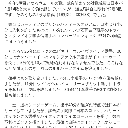
今年3度目となるウェールズ戦。試合前までの対戦成績は日本が
2勝14敗と大きく負け越していますが、過去5試合に限れば2勝3敗
です。そのうちの2敗は接戦（18対22、30対33）でした。
舞台はカーディフのプリンシバティースタジアム。日本は前半6
分に先制を許したものの、15分にウイング石田吉平選手のトライ
とスタンドオフ李承信選手のコンバージョンキックで7対7の同点
に追いつきました。
ところが25分にロックのエピネリ・ウルイヴァイティ選手、30
分にはナンバーエイトのマキシファウルア選手がイエローカード
を受け、5分間を13人で戦わなければなりませんでした。ここはな
んとか耐えしのぎ、同点のままハーフタイムを迎えました。
後半は点を取り合いました。8分に李選手のPGで3点を勝ち越し
ましたが、11分にウイングのルイス・リースザミット選手にトラ
イを奪われ、逆転を許しました。26分には李選手のPGで23対21と
勝ち越しました。
一進一退のシーソーゲーム。後半40分が過ぎた時点では日本が
リードしていましたが、試合終了間際に日本のロック、ハリー・
ホッキングス選手がハイタックルでイエローカードを受け、数的
不利のピンチを招きました。最後は自陣のラインアウトからモー
ルで押し込まれ、痛恨の反則。このPGをスタンドオフ、ジャロッ