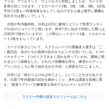
フリカ、アイルランド、ウェールズと対戦しましたが、カードの
多発が目につきます。イエローカード2枚、2枚、1枚、3枚。1試合
平均で2度も一時退場者を出しているのですから格上相手に勝機を
見出すのは難しいでしょう。
次戦が年内最終戦。日本は22日に敵地トビリシで世界ランキン
グ11位のジョージアと戦います。昨年7月に仙台で対戦した際には
23対25で敗れていますが、この時もレッドカード1枚、イエローカ
ード1枚をもらっています。
カードの多さについて、スクラムハーフの齋藤直人選手は「こ
こ数試合、自分たちの規律の乱れからピンチを招いている。1つの
ペナルティー、1つのミスで大きく流れを持っていかれ、勝敗に関
わるという経験をした。どれだけ危機感を持ち、練習からディシ
プリンのところに取り組めるかが大切」と課題を口にしました。
日本には「終わりよければ全てよし」ということわざがありま
す。白星で年内最後の試合を締めくくり、来年は課題を収穫に変
え、“超速ラグビー”の解像度を高めてもらいたいものです。
ラグビー中継の放送スケジュールはこちら