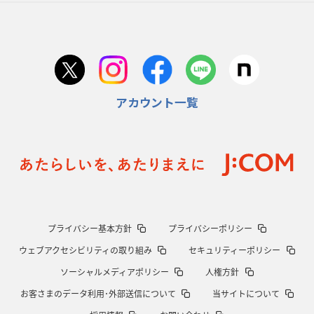
日本協会、35年W杯招致に立候補
「ノーサイドスピリット」前面に
2026年1月22日(木)更新
首位スピアーズ、充実の攻撃力
「湧き出る」パスでトライ量産
アカウント一覧
2026年1月15日(木)更新
明大「凡事徹底」で早大破り7年ぶりV
平翔太主将「スキのないチーム
に成長」
2026年1月8日(木)更新
スピアーズ牽引するスティーブンソン
ルディケ「15番はゲームドライバ
ー」
2025年12月25日(木)更新
プライバシー基本方針
プライバシーポリシー
相模原DB、「最後5分」をしのぎ切る
“神奈川ダービー”制して今季初白
ウェブアクセシビリティの取り組み
セキュリティーポリシー
星
ソーシャルメディアポリシー
人権方針
2025年12月18日(木)更新
お客さまのデータ利用･外部送信について
当サイトについて
46対0。ワイルドナイツ、衝撃の圧勝
伝統のディフェンスに“怖さ”を加