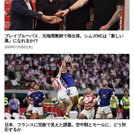
ブレイブルーパス、元地理教師で再出発。シムズHCは「新しい
風」になれるか!?
2026年7月30日(木)
日本、フランスに完敗で見えた課題。空中戦とモールに、どう対
応するか