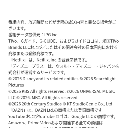
2026年5月28日(木)更新
東京SG、逆転トライで準決勝へ
明暗分けたBR東京、主将の選択
番組内容、放送時間などが実際の放送内容と異なる場合がご
2026年5月21日(木)更新
ざいます。
狭山RG、ライチェル海遥スタッフ入り
女子代表元主将が挑む新たなミ
番組データ提供元：IPG Inc.
ッション
TiVo、Gガイド、G-GUIDE、およびGガイドロゴは、米国TiVo
Brands LLCおよび／またはその関連会社の日本国内における
2026年5月14日(木)更新
商標または登録商標です。
神戸、1位通過の立役者レタリック
リーグワン初、FWの「トライ王」
「Netflix」は、Netflix, Inc.の登録商標です。
「ディズニープラス」は、ウォルト・ディズニー・ジャパン株
2026年5月7日(木)更新
式会社が運営するサービスです。
「悲運の闘将」宮地克実氏死去
熱血指導で埼玉WKの基礎築く
© 2026 Disney and its related entities © 2026 Searchlight
Pictures
©2026 KBS All rights reserved. ©2026 UNIVERSAL MUSIC
2026年4月30日(木)更新
BR東京、「ユニバーサルデー」の意義
LLC © 2026. MBC. All Rights reserved.
「特別からノーマルへ」が最終
ゴール
©2026 20th Century Studios © KT StudioGenie Co., Ltd
「DAZN」は、DAZN Ltd.の商標または登録商標です。
YouTube およびYouTube ロゴは、Google LLC の商標です。
2026年4月23日(木)更新
Amazon、Prime Videoおよび関連する全ての商標は
元代表ラピース、今季限りで引退
「クボタは10年いた自分のホーム」