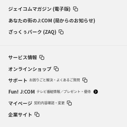
き）」
ジェイコムマガジン (電子版)
あなたの街のJ:COM (局からのお知らせ)
2026年3月5日(木)更新
仏レフリーが見た日本ラグビー
｢ディシプリンがありクリーン｣
ざっくぅパーク (ZAQ)
2026年2月26日(木)更新
ブラックラムズ、反則減で上位伺う
「ラフ」から「タフ」への意識改革
サービス情報
2026年2月19日(木)更新
37年女子W杯招致への課題と期待
「目標は聖地・秩父宮を満員に」
オンラインショップ
サポート
お困りごと解決・よくあるご質問
2026年2月12日(木)更新
ワイルドナイツ、無傷の開幕7連勝
「全然前に進まない」青い壁の底力
Fun! J:COM
テレビ番組情報／プレゼント・優待
2026年2月5日(木)更新
マイページ
契約内容確認・変更
27年豪州W杯、1次リーグは全て中5日
「フランスは中6日で日本戦」の
占い方
企業サイト
2026年1月29日(木)更新