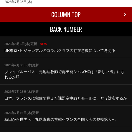
2026年7月23日(木)
COLUMN TOP
BACK NUMBER
2026年8月6日(木)更新
NEW
BR東京×ビジャレアルのコラボ
クラブの存在意義について考える
2026年7月30日(木)更新
ブレイブルーパス、元地理教師で再出発
シムズHCは「新しい風」にな
れるか!?
2026年7月23日(木)更新
日本、フランスに完敗で見えた課題
空中戦とモールに、どう対応するか
2026年7月16日(木)更新
秋田から世界へ！丸尾崇真の挑戦
セブンズ全国大会の規模拡大へ