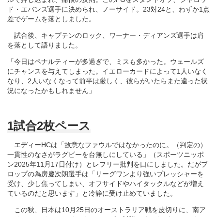
ド・エバンズ選手に決められ、ノーサイド。23対24と、わずか1点
差でゲームを落としました。
試合後、キャプテンのロック、ワーナー・ディアンズ選手は肩
を落として語りました。
「今日はペナルティーが多過ぎで、ミスも多かった。ウェールズ
にチャンスを与えてしまった。イエローカードによって1人いなく
なり、2人いなくなって前半は厳しく、彼らがいたらまた違った状
況になったかもしれません」
1試合2枚ペース
エディーHCは「故意なファウルではなかったのに。（判定の）
一貫性のなさがラグビーを台無しにしている」（スポーツニッポ
ン2025年11月17日付け）とレフリー批判を口にしました。だがプ
ロップの為房慶次朗選手は「リーグワンより強いプレッシャーを
受け、少し焦ってしまい、オフサイドやハイタックルなどが増え
ているのだと思います」と冷静に受け止めていました。
この秋、日本は10月25日のオーストラリア戦を皮切りに、南ア