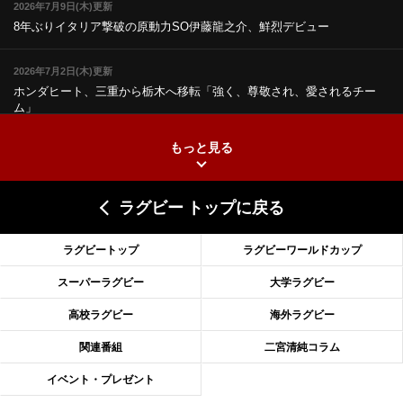
2026年7月9日(木)更新
8年ぶりイタリア撃破の原動力
SO伊藤龍之介、鮮烈デビュー
2026年7月2日(木)更新
ホンダヒート、三重から栃木へ移転
「強く、尊敬され、愛されるチー
ム」
もっと見る
2026年6月25日(木)更新
上ノ坊駿介、“満場一致”で新人王
大畑大介「10番でも見てみたい」
ラグビー トップに戻る
2026年6月18日(木)更新
滑川剛人レフリー、早過ぎる引退
「27年W杯の主審、遠のいた夢」
ラグビートップ
ラグビーワールドカップ
2026年6月11日(木)更新
スーパーラグビー
大学ラグビー
神戸、リーグワン初優勝の道のり
デイブ・レニーHCの功績と財産
高校ラグビー
海外ラグビー
2026年6月4日(木)更新
関連番組
二宮清純コラム
“泣き虫先生”こと山口良治氏死去
「信は力なり」骨太の教育方針
イベント・プレゼント