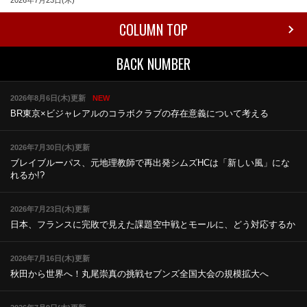
2026年7月23日(木)
COLUMN TOP
BACK NUMBER
2026年8月6日(木)更新
NEW
BR東京×ビジャレアルのコラボ
クラブの存在意義について考える
2026年7月30日(木)更新
ブレイブルーパス、元地理教師で再出発
シムズHCは「新しい風」にな
れるか!?
2026年7月23日(木)更新
日本、フランスに完敗で見えた課題
空中戦とモールに、どう対応するか
2026年7月16日(木)更新
秋田から世界へ！丸尾崇真の挑戦
セブンズ全国大会の規模拡大へ