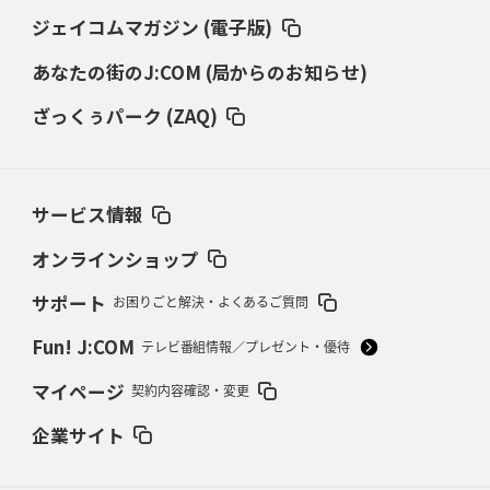
き）」
ジェイコムマガジン (電子版)
あなたの街のJ:COM (局からのお知らせ)
2026年3月5日(木)更新
仏レフリーが見た日本ラグビー
｢ディシプリンがありクリーン｣
ざっくぅパーク (ZAQ)
2026年2月26日(木)更新
ブラックラムズ、反則減で上位伺う
「ラフ」から「タフ」への意識改革
サービス情報
2026年2月19日(木)更新
37年女子W杯招致への課題と期待
「目標は聖地・秩父宮を満員に」
オンラインショップ
サポート
お困りごと解決・よくあるご質問
2026年2月12日(木)更新
ワイルドナイツ、無傷の開幕7連勝
「全然前に進まない」青い壁の底力
Fun! J:COM
テレビ番組情報／プレゼント・優待
2026年2月5日(木)更新
マイページ
契約内容確認・変更
27年豪州W杯、1次リーグは全て中5日
「フランスは中6日で日本戦」の
占い方
企業サイト
2026年1月29日(木)更新