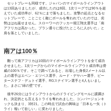
セットプレーも同様です。ジャパンのマイボールラインアウト
は13回ありましたが、成功したのは8回。1次リーグでは90％を超
えていた成功率が、62％にまで落ちました。攻撃の起点となるセ
ットプレーで、ことごとく敵にボールを奪われていたのでは、劣
勢ははね返せません。スローワーのフッカー堀江翔太選手は「南
アフリカは高かった。プラン通りに投げたところに人がいた」と
肩を落としていました。
南アは100％
翻って南アフリカは10回のマイボールラインアウトを全て成功
させました。1次リーグからのマイボールラインアウト成功率は脅
威の100％です。そこで調べてみると、出場した身長2メートル以
上の選手はエベン・エツベス選手、ルード・デヤハー選手、ピー
ターステフ・デュトイ選手、RGスナイマン選手と4人もいまし
た。まさに“緑の壁”です。
後半26分にはラインアウトからのドライビングモールに蹂躙さ
れ、決定的とも言えるトライを奪われました。コンバージョンキ
ックも決まり、3対21。この時点で試合の興味は「日本も一矢（ト
ライ）報いて欲しい」に変わりました。