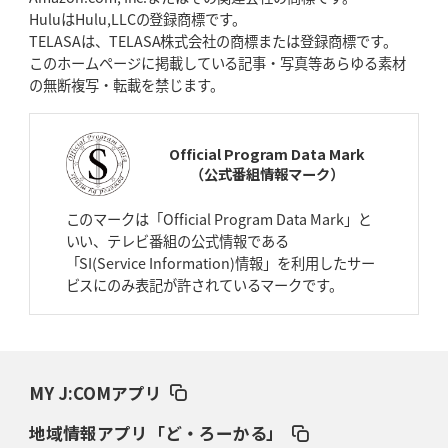
HuluはHulu,LLCの登録商標です。
2026年4月16日(木)更新
TELASAは、TELASA株式会社の商標または登録商標です。
BL東京「強化拠点」を「共有財産」に
新クラブハウスは「皆に開かれ
このホームページに掲載している記事・写真等あらゆる素材
た空間」
の無断複写・転載を禁じます。
2026年4月9日(木)更新
スティーラーズ、名門復活の足音
指揮官求める「ディフェンスの質」
Official Program Data Mark
（公式番組情報マーク）
2026年4月2日(木)更新
スピアーズ、王者撃破で再奪首
V奪還で守備の“恩師”に花道を
このマークは「Official Program Data Mark」と
いい、テレビ番組の公式情報である
2026年3月26日(木)更新
「SI(Service Information)情報」を利用したサー
AZ-COM丸和、リーグワンへ参入決定
「フィールド丸ごと計測機器」の
ビスにのみ表記が許されているマークです。
斬新性
2026年3月19日(木)更新
ワイルドナイツ、土壇場逆転の背景
稲垣啓太「特別なことはやらない」
MY J:COMアプリ
2026年3月12日(木)更新
地域情報アプリ「ど・ろーかる」
ダイナボアーズ、“逆輸入SO”三宅駿
「ニュージーランドのフレア（閃