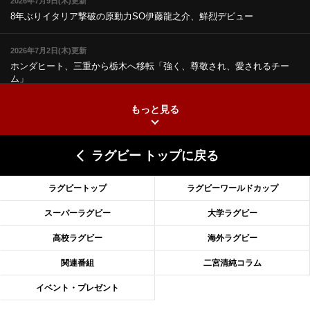
2026年7月9日(木)更新
8年ぶりイタリア撃破の原動力
SO伊藤龍之介、鮮烈デビュー
2026年7月2日(木)更新
ホンダヒート、三重から栃木へ移転
「強く、尊敬され、愛されるチー
ム」
もっと見る
2026年6月25日(木)更新
上ノ坊駿介、“満場一致”で新人王
大畑大介「10番でも見てみたい」
ラグビー トップに戻る
2026年6月18日(木)更新
滑川剛人レフリー、早過ぎる引退
「27年W杯の主審、遠のいた夢」
ラグビートップ
ラグビーワールドカップ
2026年6月11日(木)更新
スーパーラグビー
大学ラグビー
神戸、リーグワン初優勝の道のり
デイブ・レニーHCの功績と財産
高校ラグビー
海外ラグビー
2026年6月4日(木)更新
関連番組
二宮清純コラム
“泣き虫先生”こと山口良治氏死去
「信は力なり」骨太の教育方針
イベント・プレゼント