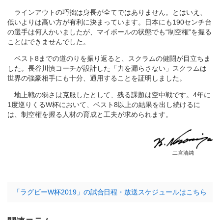
ラインアウトの巧拙は身長が全てではありません。とはいえ、
低いよりは高い方が有利に決まっています。日本にも190センチ台
の選手は何人かいましたが、マイボールの状態でも“制空権”を握る
ことはできませんでした。
ベスト8までの道のりを振り返ると、スクラムの健闘が目立ちま
した。長谷川慎コーチが設計した「力を漏らさない」スクラムは
世界の強豪相手にも十分、通用することを証明しました。
地上戦の弱さは克服したとして、残る課題は空中戦です。4年に
1度巡りくるW杯において、ベスト8以上の結果を出し続けるに
は、制空権を握る人材の育成と工夫が求められます。
二宮清純
「ラグビーW杯2019」の試合日程・放送スケジュールはこちら