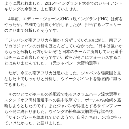
ように思われました。2015年イングランド大会でのジャイアント
キリングの余韻は、まだ消えていません。
4年前、エディー・ジョーンズHC（現イングランドHC）は何を
やったか。当欄でも何度か紹介しましたが、担当するレフェリー
のクセまで分析したそうです。
「ジャパンが南アフリカを細かく分析していたのに対し、南アフ
リカはジャパンの分析をほとんどしていなかった。“日本は強いか
らもっと分析した方がいいぞ”と日本のチームに所属していた選手
はチームに進言したそうですが、彼らがそこにフォーカスするこ
とはありませんでした」（元ジャパン・大野均選手）
だが、今回の南アフリカは違いました。ジャパンを強豪国と見
なした上でしっかりと分析し、ウイークポイントを徹底的に狙っ
てきました。
そのひとつがボールの差配役であるスクラムハーフ流大選手と
スタンドオフ田村優選手への集中攻撃です。ボールの供給網を遮
断しようとしたのです。またジャパンが得意とするサインプレー
も不発に終わりました。ウイングの松島幸太朗選手は試合後、
「サインプレーを読まれていたようで、自分たちのテンポに持っ
ていけなかった」と語りました。