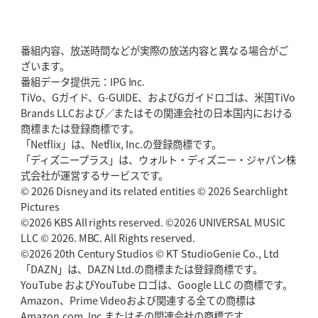
2026年5月28日(木)更新
東京SG、逆転トライで準決勝へ
明暗分けたBR東京、主将の選択
番組内容、放送時間などが実際の放送内容と異なる場合がご
2026年5月21日(木)更新
ざいます。
狭山RG、ライチェル海遥スタッフ入り
女子代表元主将が挑む新たなミ
番組データ提供元：IPG Inc.
ッション
TiVo、Gガイド、G-GUIDE、およびGガイドロゴは、米国TiVo
Brands LLCおよび／またはその関連会社の日本国内における
2026年5月14日(木)更新
商標または登録商標です。
神戸、1位通過の立役者レタリック
リーグワン初、FWの「トライ王」
「Netflix」は、Netflix, Inc.の登録商標です。
「ディズニープラス」は、ウォルト・ディズニー・ジャパン株
2026年5月7日(木)更新
式会社が運営するサービスです。
「悲運の闘将」宮地克実氏死去
熱血指導で埼玉WKの基礎築く
© 2026 Disney and its related entities © 2026 Searchlight
Pictures
©2026 KBS All rights reserved. ©2026 UNIVERSAL MUSIC
2026年4月30日(木)更新
BR東京、「ユニバーサルデー」の意義
LLC © 2026. MBC. All Rights reserved.
「特別からノーマルへ」が最終
ゴール
©2026 20th Century Studios © KT StudioGenie Co., Ltd
「DAZN」は、DAZN Ltd.の商標または登録商標です。
YouTube およびYouTube ロゴは、Google LLC の商標です。
2026年4月23日(木)更新
Amazon、Prime Videoおよび関連する全ての商標は
元代表ラピース、今季限りで引退
「クボタは10年いた自分のホーム」
Amazon.com, Inc.またはその関連会社の商標です。