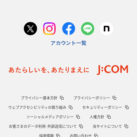
日本協会、35年W杯招致に立候補
「ノーサイドスピリット」前面に
2026年1月22日(木)更新
首位スピアーズ、充実の攻撃力
「湧き出る」パスでトライ量産
アカウント一覧
2026年1月15日(木)更新
明大「凡事徹底」で早大破り7年ぶりV
平翔太主将「スキのないチーム
に成長」
2026年1月8日(木)更新
スピアーズ牽引するスティーブンソン
ルディケ「15番はゲームドライバ
ー」
2025年12月25日(木)更新
プライバシー基本方針
プライバシーポリシー
相模原DB、「最後5分」をしのぎ切る
“神奈川ダービー”制して今季初白
ウェブアクセシビリティの取り組み
セキュリティーポリシー
星
ソーシャルメディアポリシー
人権方針
2025年12月18日(木)更新
お客さまのデータ利用･外部送信について
当サイトについて
46対0。ワイルドナイツ、衝撃の圧勝
伝統のディフェンスに“怖さ”を加
採用情報
お問い合わせ
味