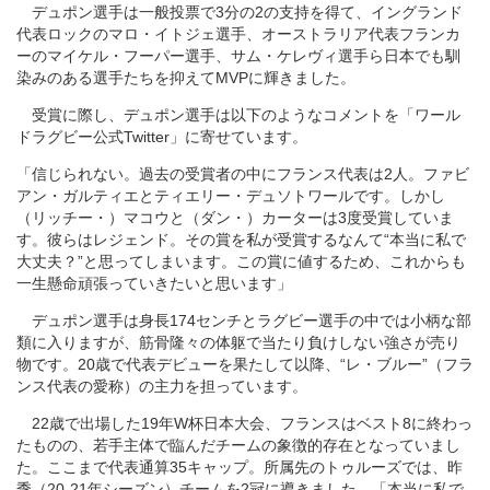
デュポン選手は一般投票で3分の2の支持を得て、イングランド
代表ロックのマロ・イトジェ選手、オーストラリア代表フランカ
ーのマイケル・フーパー選手、サム・ケレヴィ選手ら日本でも馴
染みのある選手たちを抑えてMVPに輝きました。
受賞に際し、デュポン選手は以下のようなコメントを「ワール
ドラグビー公式Twitter」に寄せています。
「信じられない。過去の受賞者の中にフランス代表は2人。ファビ
アン・ガルティエとティエリー・デュソトワールです。しかし
（リッチー・）マコウと（ダン・）カーターは3度受賞していま
す。彼らはレジェンド。その賞を私が受賞するなんて“本当に私で
大丈夫？”と思ってしまいます。この賞に値するため、これからも
一生懸命頑張っていきたいと思います」
デュポン選手は身長174センチとラグビー選手の中では小柄な部
類に入りますが、筋骨隆々の体躯で当たり負けしない強さが売り
物です。20歳で代表デビューを果たして以降、“レ・ブルー”（フラ
ンス代表の愛称）の主力を担っています。
22歳で出場した19年W杯日本大会、フランスはベスト8に終わっ
たものの、若手主体で臨んだチームの象徴的存在となっていまし
た。ここまで代表通算35キャップ。所属先のトゥルーズでは、昨
季（20-21年シーズン）チームを2冠に導きました。「本当に私で