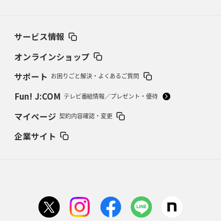
2026年2月26日(木)更新
ブラックラムズ、反則減で上位伺う
「ラフ」から「タフ」への意識改革
サービス情報
2026年2月19日(木)更新
37年女子W杯招致への課題と期待
「目標は聖地・秩父宮を満員に」
オンラインショップ
サポート
お困りごと解決・よくあるご質問
2026年2月12日(木)更新
ワイルドナイツ、無傷の開幕7連勝
「全然前に進まない」青い壁の底力
Fun! J:COM
テレビ番組情報／プレゼント・優待
2026年2月5日(木)更新
マイページ
契約内容確認・変更
27年豪州W杯、1次リーグは全て中5日
「フランスは中6日で日本戦」の
占い方
企業サイト
2026年1月29日(木)更新
日本協会、35年W杯招致に立候補
「ノーサイドスピリット」前面に
2026年1月22日(木)更新
首位スピアーズ、充実の攻撃力
「湧き出る」パスでトライ量産