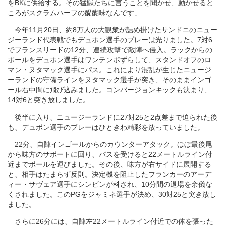
をBKに供給する。その猛獣たちに言うことを聞かせ、動かせると
ころがスクラムハーフの醍醐味なんです」
今年11月20日、約8万人の大観衆が詰め掛けたサンドニのニュー
ジーランド代表戦でもデュポン選手のプレーは光りました。7対6
でフランスリードの12分、連続攻撃で敵陣へ侵入。ラックからの
ボールをデュポン選手はワンテンポずらして、スタンドオフのロ
マン・ヌタマック選手にパス。これにより混乱が生じたニュージ
ーランドの守備ラインをヌタマック選手が突き、そのままインゴ
ール右中間に飛び込みました。コンバージョンキックも決まり、
14対6と突き放しました。
後半に入り、ニュージーランドに27対25と2点差まで迫られた後
も、デュポン選手のプレーはひときわ精彩を放っていました。
22分、自陣インゴールからのカウンターアタック。ほぼ最後尾
から味方のサポートに回り、パスを受けると22メートルライン付
近までボールを運びました。その後、味方が右サイドに展開する
と、相手はたまらず反則。決定機を阻止したフランカーのアーデ
ィー・サヴェア選手にシンビンが科され、10分間の退場を余儀な
くされました。このPGをジャミネ選手が決め、30対25と突き放し
ました。
さらに26分には、自陣左22メートルライン付近での体を張った