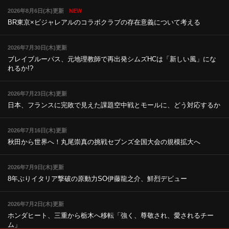
2026年8月6日(木)更新
NEW
BR東京×ビジャレアルのコラボ
クラブの存在意義について考える
2026年7月30日(木)更新
ブレイブルーパス、元地理教師で再出発
シムズHCは「新しい風」にな
れるか!?
2026年7月23日(木)更新
日本、フランスに完敗で見えた課題
空中戦とモールに、どう対応するか
2026年7月16日(木)更新
秋田から世界へ！丸尾崇真の挑戦
セブンズ全国大会の規模拡大へ
2026年7月9日(木)更新
8年ぶりイタリア撃破の原動力
SO伊藤龍之介、鮮烈デビュー
2026年7月2日(木)更新
ホンダヒート、三重から栃木へ移転
「強く、尊敬され、愛されるチー
ム」