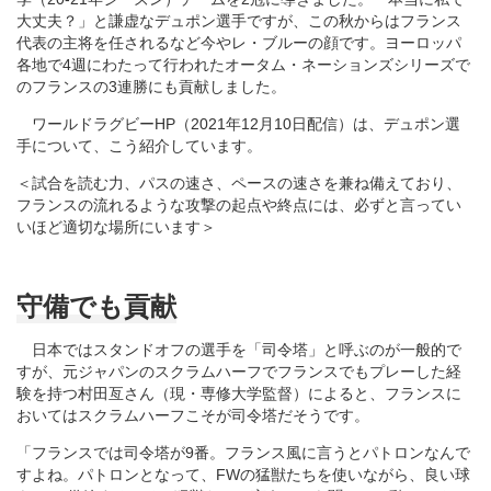
大丈夫？」と謙虚なデュポン選手ですが、この秋からはフランス
代表の主将を任されるなど今やレ・ブルーの顔です。ヨーロッパ
各地で4週にわたって行われたオータム・ネーションズシリーズで
のフランスの3連勝にも貢献しました。
ワールドラグビーHP（2021年12月10日配信）は、デュポン選
手について、こう紹介しています。
＜試合を読む力、パスの速さ、ペースの速さを兼ね備えており、
フランスの流れるような攻撃の起点や終点には、必ずと言ってい
いほど適切な場所にいます＞
守備でも貢献
日本ではスタンドオフの選手を「司令塔」と呼ぶのが一般的で
すが、元ジャパンのスクラムハーフでフランスでもプレーした経
験を持つ村田亙さん（現・専修大学監督）によると、フランスに
おいてはスクラムハーフこそが司令塔だそうです。
「フランスでは司令塔が9番。フランス風に言うとパトロンなんで
すよね。パトロンとなって、FWの猛獣たちを使いながら、良い球