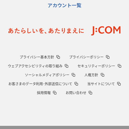
アカウント一覧
2026年1月15日(木)更新
明大「凡事徹底」で早大破り7年ぶりV
平翔太主将「スキのないチーム
に成長」
2026年1月8日(木)更新
スピアーズ牽引するスティーブンソン
ルディケ「15番はゲームドライバ
ー」
2025年12月25日(木)更新
プライバシー基本方針
プライバシーポリシー
相模原DB、「最後5分」をしのぎ切る
“神奈川ダービー”制して今季初白
ウェブアクセシビリティの取り組み
セキュリティーポリシー
星
ソーシャルメディアポリシー
人権方針
2025年12月18日(木)更新
お客さまのデータ利用･外部送信について
当サイトについて
46対0。ワイルドナイツ、衝撃の圧勝
伝統のディフェンスに“怖さ”を加
採用情報
お問い合わせ
味
2025年12月11日(木)更新
明大、早大の司令塔封じて対抗戦V
流れを変えた殊勲のキックチャージ
2025年12月4日(木)更新