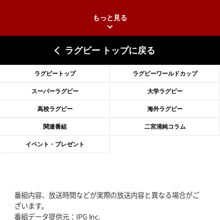
もっと見る
2026年6月25日(木)更新
上ノ坊駿介、“満場一致”で新人王
大畑大介「10番でも見てみたい」
ラグビー トップに戻る
2026年6月18日(木)更新
滑川剛人レフリー、早過ぎる引退
「27年W杯の主審、遠のいた夢」
ラグビートップ
ラグビーワールドカップ
2026年6月11日(木)更新
スーパーラグビー
大学ラグビー
神戸、リーグワン初優勝の道のり
デイブ・レニーHCの功績と財産
高校ラグビー
海外ラグビー
2026年6月4日(木)更新
関連番組
二宮清純コラム
“泣き虫先生”こと山口良治氏死去
「信は力なり」骨太の教育方針
イベント・プレゼント
2026年5月28日(木)更新
東京SG、逆転トライで準決勝へ
明暗分けたBR東京、主将の選択
番組内容、放送時間などが実際の放送内容と異なる場合がご
2026年5月21日(木)更新
ざいます。
狭山RG、ライチェル海遥スタッフ入り
女子代表元主将が挑む新たなミ
番組データ提供元：IPG Inc.
ッション