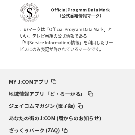
スティーラーズ、名門復活の足音
指揮官求める「ディフェンスの質」
Official Program Data Mark
（公式番組情報マーク）
2026年4月2日(木)更新
スピアーズ、王者撃破で再奪首
V奪還で守備の“恩師”に花道を
このマークは「Official Program Data Mark」と
いい、テレビ番組の公式情報である
2026年3月26日(木)更新
「SI(Service Information)情報」を利用したサー
AZ-COM丸和、リーグワンへ参入決定
「フィールド丸ごと計測機器」の
ビスにのみ表記が許されているマークです。
斬新性
2026年3月19日(木)更新
ワイルドナイツ、土壇場逆転の背景
稲垣啓太「特別なことはやらない」
MY J:COMアプリ
2026年3月12日(木)更新
地域情報アプリ「ど・ろーかる」
ダイナボアーズ、“逆輸入SO”三宅駿
「ニュージーランドのフレア（閃
き）」
ジェイコムマガジン (電子版)
あなたの街のJ:COM (局からのお知らせ)
2026年3月5日(木)更新
仏レフリーが見た日本ラグビー
｢ディシプリンがありクリーン｣
ざっくぅパーク (ZAQ)