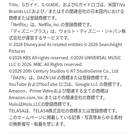
TiVo、Gガイド、G-GUIDE、およびGガイドロゴは、米国TiVo
Brands LLCおよび／またはその関連会社の日本国内における
2026年5月14日(木)更新
商標または登録商標です。
神戸、1位通過の立役者レタリック
リーグワン初、FWの「トライ王」
「Netflix」は、Netflix, Inc.の登録商標です。
「ディズニープラス」は、ウォルト・ディズニー・ジャパン株
2026年5月7日(木)更新
式会社が運営するサービスです。
「悲運の闘将」宮地克実氏死去
熱血指導で埼玉WKの基礎築く
© 2026 Disney and its related entities © 2026 Searchlight
Pictures
©2026 KBS All rights reserved. ©2026 UNIVERSAL MUSIC
2026年4月30日(木)更新
BR東京、「ユニバーサルデー」の意義
LLC © 2026. MBC. All Rights reserved.
「特別からノーマルへ」が最終
ゴール
©2026 20th Century Studios © KT StudioGenie Co., Ltd
「DAZN」は、DAZN Ltd.の商標または登録商標です。
YouTube およびYouTube ロゴは、Google LLC の商標です。
2026年4月23日(木)更新
Amazon、Prime Videoおよび関連する全ての商標は
元代表ラピース、今季限りで引退
「クボタは10年いた自分のホーム」
Amazon.com, Inc.またはその関連会社の商標です。
HuluはHulu,LLCの登録商標です。
2026年4月16日(木)更新
TELASAは、TELASA株式会社の商標または登録商標です。
BL東京「強化拠点」を「共有財産」に
新クラブハウスは「皆に開かれ
このホームページに掲載している記事・写真等あらゆる素材
た空間」
の無断複写・転載を禁じます。
2026年4月9日(木)更新