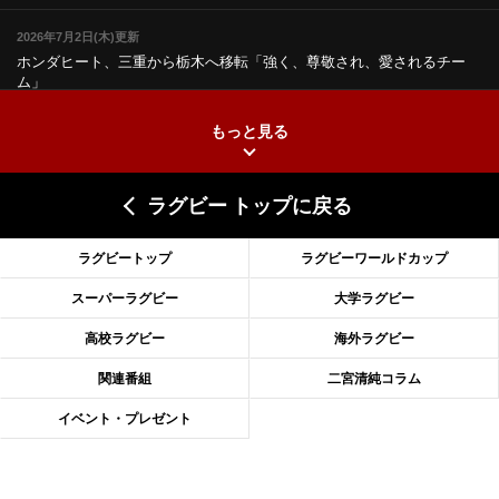
2026年7月2日(木)更新
ホンダヒート、三重から栃木へ移転
「強く、尊敬され、愛されるチー
ム」
もっと見る
2026年6月25日(木)更新
上ノ坊駿介、“満場一致”で新人王
大畑大介「10番でも見てみたい」
ラグビー トップに戻る
2026年6月18日(木)更新
滑川剛人レフリー、早過ぎる引退
「27年W杯の主審、遠のいた夢」
ラグビートップ
ラグビーワールドカップ
2026年6月11日(木)更新
スーパーラグビー
大学ラグビー
神戸、リーグワン初優勝の道のり
デイブ・レニーHCの功績と財産
高校ラグビー
海外ラグビー
2026年6月4日(木)更新
関連番組
二宮清純コラム
“泣き虫先生”こと山口良治氏死去
「信は力なり」骨太の教育方針
イベント・プレゼント
2026年5月28日(木)更新
東京SG、逆転トライで準決勝へ
明暗分けたBR東京、主将の選択