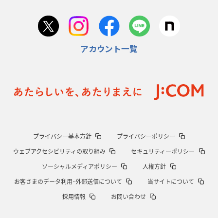
2026年1月22日(木)更新
首位スピアーズ、充実の攻撃力
「湧き出る」パスでトライ量産
アカウント一覧
2026年1月15日(木)更新
明大「凡事徹底」で早大破り7年ぶりV
平翔太主将「スキのないチーム
に成長」
2026年1月8日(木)更新
スピアーズ牽引するスティーブンソン
ルディケ「15番はゲームドライバ
ー」
2025年12月25日(木)更新
プライバシー基本方針
プライバシーポリシー
相模原DB、「最後5分」をしのぎ切る
“神奈川ダービー”制して今季初白
ウェブアクセシビリティの取り組み
セキュリティーポリシー
星
ソーシャルメディアポリシー
人権方針
2025年12月18日(木)更新
お客さまのデータ利用･外部送信について
当サイトについて
46対0。ワイルドナイツ、衝撃の圧勝
伝統のディフェンスに“怖さ”を加
採用情報
お問い合わせ
味