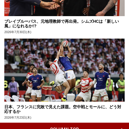
ブレイブルーパス、元地理教師で再出発。シムズHCは「新しい
風」になれるか!?
2026年7月30日(木)
日本、フランスに完敗で見えた課題。空中戦とモールに、どう対
応するか
2026年7月23日(木)