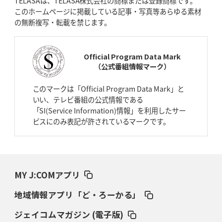
TELASAは、TELASA株式会社の商標または登録商標です。
BL東京「強化拠点」を「共有財産」に
新クラブハウスは「皆に開かれ
このホームページに掲載している記事・写真等あらゆる素材
た空間」
の無断複写・転載を禁じます。
2026年4月9日(木)更新
スティーラーズ、名門復活の足音
指揮官求める「ディフェンスの質」
Official Program Data Mark
（公式番組情報マーク）
2026年4月2日(木)更新
スピアーズ、王者撃破で再奪首
V奪還で守備の“恩師”に花道を
このマークは「Official Program Data Mark」と
いい、テレビ番組の公式情報である
2026年3月26日(木)更新
「SI(Service Information)情報」を利用したサー
AZ-COM丸和、リーグワンへ参入決定
「フィールド丸ごと計測機器」の
ビスにのみ表記が許されているマークです。
斬新性
2026年3月19日(木)更新
ワイルドナイツ、土壇場逆転の背景
稲垣啓太「特別なことはやらない」
MY J:COMアプリ
2026年3月12日(木)更新
地域情報アプリ「ど・ろーかる」
ダイナボアーズ、“逆輸入SO”三宅駿
「ニュージーランドのフレア（閃
き）」
ジェイコムマガジン (電子版)