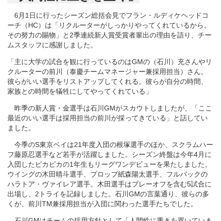
6月1日に行ったシーズン総括会見でフラン・ルディケヘッドコ
ーチ（HC）は「リクルーターがしっかりやってくれているから。
その努力の賜物」と2季連続新人賞受賞者輩出の理由を語り、チー
ムスタッフに感謝しました。
「主に大学の試合を観に行っているのはGMの（石川）充さんやリ
クルーターの前川（泰慶チームマネージャー兼採用担当）さん。
彼らがいい選手をリストアップしてくれる。彼らが自分の時間、
家族との時間を犠牲にしてやってくれている」
昨季の新人賞・金選手は石川GMがスカウトしましたが、「ここ
最近のいい選手は採用担当の前川が採ってきている」と話してい
ました。
今季のS東京ベイは21年度入団の根塚選手のほか、スクラムハー
フ藤原忍選手など若手が活躍しました。シーズン終盤は今年4月に
入団したピカピカの1年生もリーグワンデビューを果たしました。
ウイングの木田晴斗選手、プロップ紙森陽太選手、フルバックの
ハラトア・ヴァイレア選手。木田選手はプレーオフを含む5試合に
出場し、2トライを記録しました。石川GMの言葉通り、彼らの多
くが、前川TM兼採用担当が入団に関わった選手たちでした。
石川GMはチームの採用方針として「人間性に重きを置いていま