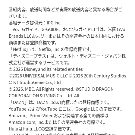
番組内容、放送時間などが実際の放送内容と異なる場合がご
2026年5月21日(木)更新
ざいます。
狭山RG、ライチェル海遥スタッフ入り
女子代表元主将が挑む新たなミ
番組データ提供元：IPG Inc.
ッション
TiVo、Gガイド、G-GUIDE、およびGガイドロゴは、米国TiVo
Brands LLCおよび／またはその関連会社の日本国内における
2026年5月14日(木)更新
商標または登録商標です。
神戸、1位通過の立役者レタリック
リーグワン初、FWの「トライ王」
「Netflix」は、Netflix, Inc.の登録商標です。
「ディズニープラス」は、ウォルト・ディズニー・ジャパン株
2026年5月7日(木)更新
式会社が運営するサービスです。
「悲運の闘将」宮地克実氏死去
熱血指導で埼玉WKの基礎築く
© 2026 Disney and its related entities
©2026 UNIVERSAL MUSIC LLC © 2026 20th Century Studios
© KT StudioGenie Co., Ltd
2026年4月30日(木)更新
BR東京、「ユニバーサルデー」の意義
© 2026. MBC. All Rights reserved. ©STUDIO DRAGON
「特別からノーマルへ」が最終
ゴール
CORPORATION & TVING Co., Ltd. All
「DAZN」は、DAZN Ltd.の商標または登録商標です。
YouTube およびYouTube ロゴは、Google LLC の商標です。
2026年4月23日(木)更新
Amazon、Prime Videoおよび関連する全ての商標は
元代表ラピース、今季限りで引退
「クボタは10年いた自分のホーム」
Amazon.com, Inc.またはその関連会社の商標です。
HuluはHulu,LLCの登録商標です。
2026年4月16日(木)更新