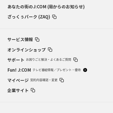
あなたの街のJ:COM (局からのお知らせ)
2026年3月5日(木)更新
仏レフリーが見た日本ラグビー
｢ディシプリンがありクリーン｣
ざっくぅパーク (ZAQ)
2026年2月26日(木)更新
ブラックラムズ、反則減で上位伺う
「ラフ」から「タフ」への意識改革
サービス情報
2026年2月19日(木)更新
37年女子W杯招致への課題と期待
「目標は聖地・秩父宮を満員に」
オンラインショップ
サポート
お困りごと解決・よくあるご質問
2026年2月12日(木)更新
ワイルドナイツ、無傷の開幕7連勝
「全然前に進まない」青い壁の底力
Fun! J:COM
テレビ番組情報／プレゼント・優待
2026年2月5日(木)更新
マイページ
契約内容確認・変更
27年豪州W杯、1次リーグは全て中5日
「フランスは中6日で日本戦」の
占い方
企業サイト
2026年1月29日(木)更新
日本協会、35年W杯招致に立候補
「ノーサイドスピリット」前面に