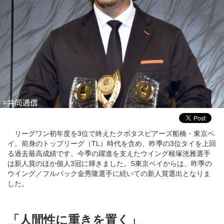
リーグワン初年度を3位で終えたクボタスピアーズ船橋・東京ベ
イ。前身のトップリーグ（TL）時代を含め、昨季の3位タイを上回
る過去最高成績です。今季の躍進を支えたウイング根塚洸雅選手
は新人賞のほか個人3冠に輝きました。S東京ベイからは、昨季の
ウイング／フルバック金秀隆選手に続いての新人賞選出となりま
した。
「人間性に重きを置く」