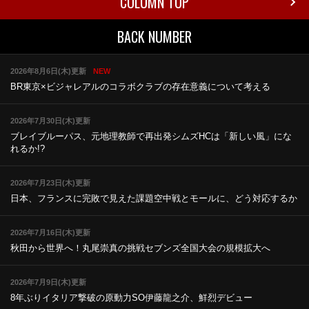
COLUMN TOP
BACK NUMBER
2026年8月6日(木)更新
NEW
BR東京×ビジャレアルのコラボ
クラブの存在意義について考える
2026年7月30日(木)更新
ブレイブルーパス、元地理教師で再出発
シムズHCは「新しい風」にな
れるか!?
2026年7月23日(木)更新
日本、フランスに完敗で見えた課題
空中戦とモールに、どう対応するか
2026年7月16日(木)更新
秋田から世界へ！丸尾崇真の挑戦
セブンズ全国大会の規模拡大へ
2026年7月9日(木)更新
8年ぶりイタリア撃破の原動力
SO伊藤龍之介、鮮烈デビュー