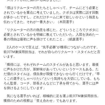
「僕はリクルーターの方たちとしゃべって、チームにどう必要と
されているかを重点に考えていました。クボタは実際に話す回数
が多かったですし、どれだけチームに来て欲しいかという熱意も
伝わってきた。それが一番大きい」（木田選手）
「リクルーターの方の熱意を感じた。どういうところでクボタに
必要とされているかを明確に教えていただいた。入団を決めた一
番の理由は最初に声を掛けてくれたこと」（紙森選手）
2人のケースで言えば、“先手必勝”が獲得につながったのです。
前川TM兼採用担当は、それが自らのリクルート・スタイルだと言
います。
「獲得には、それぞれチームのスタイルがあると思います。最後
に声をかけた方が、新鮮味があっていいというケースもある。た
だ僕のスタイルは、僕自身が我慢できないから行くだけです。“早
くこの選手としゃべりたい”という気持ちを大切にしている。もち
ろん監督、コーチ、部長さんなどに了承を得てから、選手には声
を掛けるようにしています」
気になる選手がいれば、積極的に足を運ぶ前川TM兼採用担当。
獲得のための視察は「答え合わせ」でもあります。