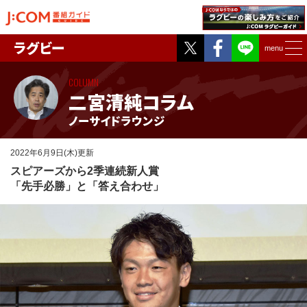
Twitter
Facebook
ラグビー
menu
COLUMN
二宮清純コラム
ノーサイドラウンジ
2022年6月9日(木)更新
スピアーズから2季連続新人賞
「先手必勝」と「答え合わせ」