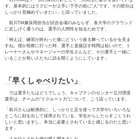
す。基本的にはラグビーが上手い下手の前に“人”です。その部分は
しっかり見極めていきたい」と語っていました。
前川TM兼採用担当が試合会場のみならず、各大学のグラウンド
に足しげく通うのは、選手の人間性を知るためです。
「例えば、練習が終わった後にどういう振る舞っているかを見ま
すね。僕が視察に行った時、選手と直接話す時間は短いので、ト
レーナーさんやマネージャーの学生さんなど、その選手と一緒に
いることが長い人たちに話を聞くようにしています」
「早くしゃべりたい」
では選手たちはどうでしょう。キャプテンのセンター立川理道
選手は、チームの“リクルート力”について、こう語っています。
「前川さんは献身的に、しっかりと足を使って大学やいろいろな
ところに顔を出して採用されている。学生からしたらすごくうれ
しいと思いますし、本当に必要とされていると感じるのだと思い
ます」
スカウトされた側の声も聞きました。