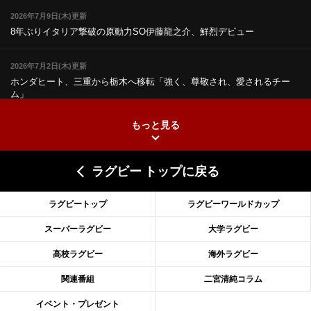
2026年7月9日(木)更新
8年ぶりイタリア撃破の原動力
SO伊藤龍之介、鮮烈デビュー
2026年7月2日(木)更新
ホンダヒート、三重から栃木へ移転
「強く、尊敬され、愛されるチー
ム」
もっと見る
2026年6月25日(木)更新
上ノ坊駿介、“満場一致”で新人王
大畑大介「10番でも見てみたい」
ラグビー トップに戻る
2026年6月18日(木)更新
滑川剛人レフリー、早過ぎる引退
「27年W杯の主審、遠のいた夢」
ラグビートップ
ラグビーワールドカップ
2026年6月11日(木)更新
スーパーラグビー
大学ラグビー
神戸、リーグワン初優勝の道のり
デイブ・レニーHCの功績と財産
高校ラグビー
海外ラグビー
2026年6月4日(木)更新
関連番組
二宮清純コラム
“泣き虫先生”こと山口良治氏死去
「信は力なり」骨太の教育方針
イベント・プレゼント