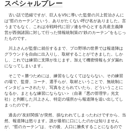
スペシャルプレー
古い話で恐縮ですが、巨人をV9に導いた監督の川上哲治さんに
は“哲のカーテン”という、ありがたくない呼び名がありました。言
うまでもなく、これは冷戦時代に旧ソ連を中心とする共産主義陣
営が西側諸国に対して行った情報統制策の“鉄のカーテン”をもじっ
たものです。
川上さんが監督に就任するまで、プロ野球の世界では報道陣は
グラウンドを自由に出入りし、取材することができました。しか
し、これでは練習に支障が生じます。加えて機密情報もダダ漏れ
になってしまいます。
そこで＜勝つためには、練習をしなくてはならない。その練習
の場で、監督、コーチ、選手らが、取材ということで、無統制に
インタビューされたり、写真をとられていたら、どういうことに
なるか。まともな練習にならない＞（自著『悪の管理学』光文
社）と判断した川上さん、特定の場所から報道陣を追い出してし
まったのです。
過去の“友好関係”が突然、損なわれてしまったわけですから、当
然、報道陣は怒ります。誰が最初に口にしたのかは知りません
が、“哲のカーテン”は、その後、人口に膾炙することになるので