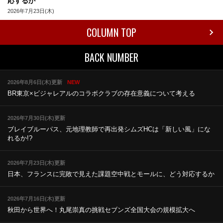
応するか
2026年7月23日(木)
COLUMN TOP
BACK NUMBER
2026年8月6日(木)更新
NEW
BR東京×ビジャレアルのコラボ
クラブの存在意義について考える
2026年7月30日(木)更新
ブレイブルーパス、元地理教師で再出発
シムズHCは「新しい風」にな
れるか!?
2026年7月23日(木)更新
日本、フランスに完敗で見えた課題
空中戦とモールに、どう対応するか
2026年7月16日(木)更新
秋田から世界へ！丸尾崇真の挑戦
セブンズ全国大会の規模拡大へ