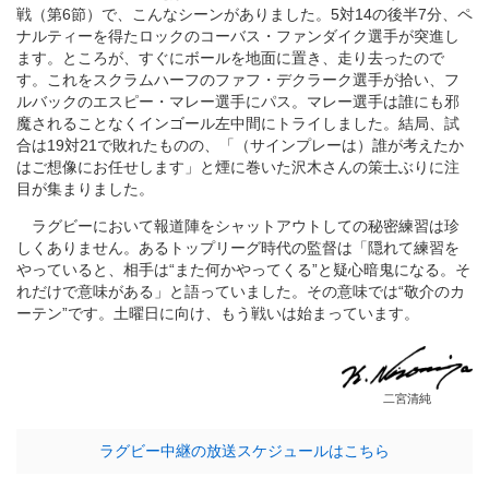
戦（第6節）で、こんなシーンがありました。5対14の後半7分、ペ
ナルティーを得たロックのコーバス・ファンダイク選手が突進し
ます。ところが、すぐにボールを地面に置き、走り去ったので
す。これをスクラムハーフのファフ・デクラーク選手が拾い、フ
ルバックのエスピー・マレー選手にパス。マレー選手は誰にも邪
魔されることなくインゴール左中間にトライしました。結局、試
合は19対21で敗れたものの、「（サインプレーは）誰が考えたか
はご想像にお任せします」と煙に巻いた沢木さんの策士ぶりに注
目が集まりました。
ラグビーにおいて報道陣をシャットアウトしての秘密練習は珍
しくありません。あるトップリーグ時代の監督は「隠れて練習を
やっていると、相手は“また何かやってくる”と疑心暗鬼になる。そ
れだけで意味がある」と語っていました。その意味では“敬介のカ
ーテン”です。土曜日に向け、もう戦いは始まっています。
二宮清純
ラグビー中継の放送スケジュールはこちら