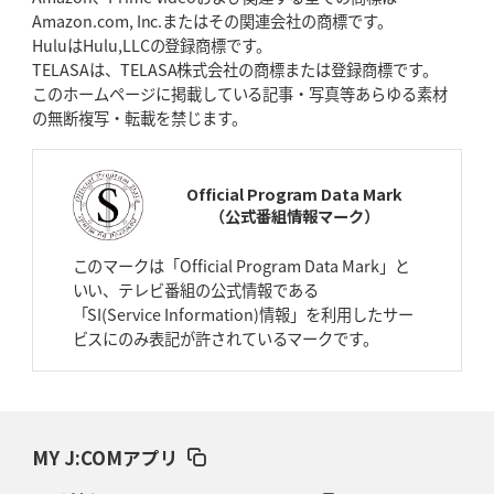
Amazon.com, Inc.またはその関連会社の商標です。
HuluはHulu,LLCの登録商標です。
2026年4月16日(木)更新
TELASAは、TELASA株式会社の商標または登録商標です。
BL東京「強化拠点」を「共有財産」に
新クラブハウスは「皆に開かれ
このホームページに掲載している記事・写真等あらゆる素材
た空間」
の無断複写・転載を禁じます。
2026年4月9日(木)更新
スティーラーズ、名門復活の足音
指揮官求める「ディフェンスの質」
Official Program Data Mark
（公式番組情報マーク）
2026年4月2日(木)更新
スピアーズ、王者撃破で再奪首
V奪還で守備の“恩師”に花道を
このマークは「Official Program Data Mark」と
いい、テレビ番組の公式情報である
2026年3月26日(木)更新
「SI(Service Information)情報」を利用したサー
AZ-COM丸和、リーグワンへ参入決定
「フィールド丸ごと計測機器」の
ビスにのみ表記が許されているマークです。
斬新性
2026年3月19日(木)更新
ワイルドナイツ、土壇場逆転の背景
稲垣啓太「特別なことはやらない」
MY J:COMアプリ
2026年3月12日(木)更新