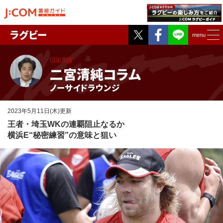
Twitter
Facebook
ラグビー
menu
COLUMN
二宮清純コラム
ノーサイドラウンジ
2023年5月11日(木)更新
王者・埼玉WKの連覇阻止なるか
横浜E“秘密練習”の意味と狙い