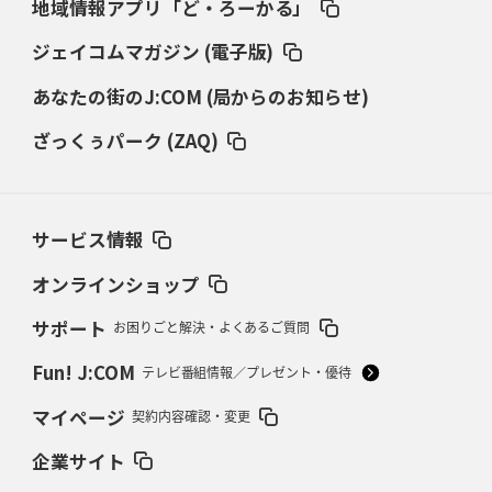
地域情報アプリ「ど・ろーかる」
ダイナボアーズ、“逆輸入SO”三宅駿
「ニュージーランドのフレア（閃
き）」
ジェイコムマガジン (電子版)
あなたの街のJ:COM (局からのお知らせ)
2026年3月5日(木)更新
仏レフリーが見た日本ラグビー
｢ディシプリンがありクリーン｣
ざっくぅパーク (ZAQ)
2026年2月26日(木)更新
ブラックラムズ、反則減で上位伺う
「ラフ」から「タフ」への意識改革
サービス情報
2026年2月19日(木)更新
37年女子W杯招致への課題と期待
「目標は聖地・秩父宮を満員に」
オンラインショップ
サポート
お困りごと解決・よくあるご質問
2026年2月12日(木)更新
ワイルドナイツ、無傷の開幕7連勝
「全然前に進まない」青い壁の底力
Fun! J:COM
テレビ番組情報／プレゼント・優待
2026年2月5日(木)更新
マイページ
契約内容確認・変更
27年豪州W杯、1次リーグは全て中5日
「フランスは中6日で日本戦」の
占い方
企業サイト