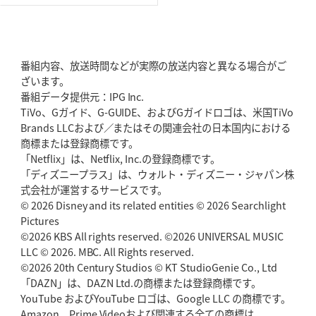
2026年5月28日(木)更新
東京SG、逆転トライで準決勝へ
明暗分けたBR東京、主将の選択
番組内容、放送時間などが実際の放送内容と異なる場合がご
2026年5月21日(木)更新
ざいます。
狭山RG、ライチェル海遥スタッフ入り
女子代表元主将が挑む新たなミ
番組データ提供元：IPG Inc.
ッション
TiVo、Gガイド、G-GUIDE、およびGガイドロゴは、米国TiVo
Brands LLCおよび／またはその関連会社の日本国内における
2026年5月14日(木)更新
商標または登録商標です。
神戸、1位通過の立役者レタリック
リーグワン初、FWの「トライ王」
「Netflix」は、Netflix, Inc.の登録商標です。
「ディズニープラス」は、ウォルト・ディズニー・ジャパン株
2026年5月7日(木)更新
式会社が運営するサービスです。
「悲運の闘将」宮地克実氏死去
熱血指導で埼玉WKの基礎築く
© 2026 Disney and its related entities © 2026 Searchlight
Pictures
©2026 KBS All rights reserved. ©2026 UNIVERSAL MUSIC
2026年4月30日(木)更新
BR東京、「ユニバーサルデー」の意義
LLC © 2026. MBC. All Rights reserved.
「特別からノーマルへ」が最終
ゴール
©2026 20th Century Studios © KT StudioGenie Co., Ltd
「DAZN」は、DAZN Ltd.の商標または登録商標です。
YouTube およびYouTube ロゴは、Google LLC の商標です。
2026年4月23日(木)更新
Amazon、Prime Videoおよび関連する全ての商標は
元代表ラピース、今季限りで引退
「クボタは10年いた自分のホーム」