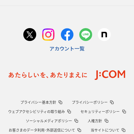
2026年1月29日(木)更新
日本協会、35年W杯招致に立候補
「ノーサイドスピリット」前面に
2026年1月22日(木)更新
首位スピアーズ、充実の攻撃力
「湧き出る」パスでトライ量産
アカウント一覧
2026年1月15日(木)更新
明大「凡事徹底」で早大破り7年ぶりV
平翔太主将「スキのないチーム
に成長」
2026年1月8日(木)更新
スピアーズ牽引するスティーブンソン
ルディケ「15番はゲームドライバ
ー」
2025年12月25日(木)更新
プライバシー基本方針
プライバシーポリシー
相模原DB、「最後5分」をしのぎ切る
“神奈川ダービー”制して今季初白
ウェブアクセシビリティの取り組み
セキュリティーポリシー
星
ソーシャルメディアポリシー
人権方針
2025年12月18日(木)更新
お客さまのデータ利用･外部送信について
当サイトについて