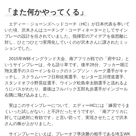
「また何かやってくる」
エディー・ジョーンズヘッドコーチ（HC）が日本代表を率いて
いた頃、沢木さんはコーチング・コーディネーターとしてサイン
プレーの設計を任されていました。指揮官のアイデアを仮想敵に
対し、ひとつひとつ実用化していくのが沢木さんに課されたミッ
ションでした。
2015年W杯イングランド大会、南アフリカ戦での「府中12」と
いうサインプレーは、今も語り草です。後半28分、フッカー堀江
翔太選手のスローインをロックのトンプソン・ルーク選手がキャ
ッチし、スクラムハーフ日和佐篤選手、センター立川理道選手、
スタンドオフ小野晃征選手、ウイング松島幸太朗選手と流れるよ
うにパスがわたり、最後はフルバック五郎丸歩選手がインゴール
右隅に飛び込みました。
実はこのサインプレーについて、エディーHCには「練習でうま
くいった試しがない」と不評だったそうですが、「南アフリカに
対しては絶対に有効です」と言い切って、実現させたことで沢木
さんの株が上がりました。
サインプレーといえば、プレーオフ準決勝の相手である埼玉WK