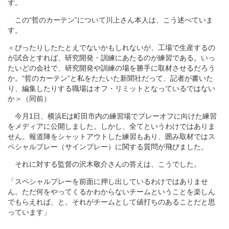
す。
この“哲のカーテン”について川上さん本人は、こう述べていま
す。
＜ぴったりしたたとえでないかもしれないが、工場で生産するの
が試合とすれば、研究開発・訓練にあたるのが練習である。いっ
たいどの会社で、研究開発や訓練の場を勝手に取材させるだろう
か。“哲のカーテン”と私をたたいた新聞社だって、記者が書いた
り、編集したりする職場はオフ・リミットとなっているではない
か＞（同前）
今月1日、横浜Eは町田市内の練習場でプレーオフに向けた練習
をメディアに公開しました。しかし、全てというわけではありま
せん。報道陣をシャットアウトした練習もあり、囲み取材ではス
ペシャルプレー（サインプレー）に関する質問が飛びました。
それに対する監督の沢木敬介さんの答えは、こうでした。
「スペシャルプレーを前面に押し出しているわけではありませ
ん。ただ何をやってくるかわからないチームということを楽しん
でもらえれば、と。それがチームとして値打ちのあることだと思
っています」