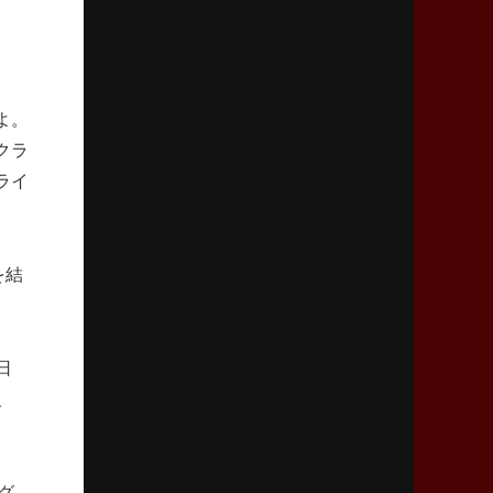
リーグワン初、FWの「トライ王」
2026年5月7日(木)更新
「悲運の闘将」宮地克実氏死去
熱血指導で埼玉WKの基礎築く
よ。
クラ
ライ
2026年4月30日(木)更新
BR東京、「ユニバーサルデー」の意義
「特別からノーマルへ」が最終ゴール
を結
2026年4月23日(木)更新
元代表ラピース、今季限りで引退
「クボタは10年いた自分のホーム」
日
、
2026年4月16日(木)更新
BL東京「強化拠点」を「共有財産」に
新クラブハウスは「皆に開かれた空間」
グ