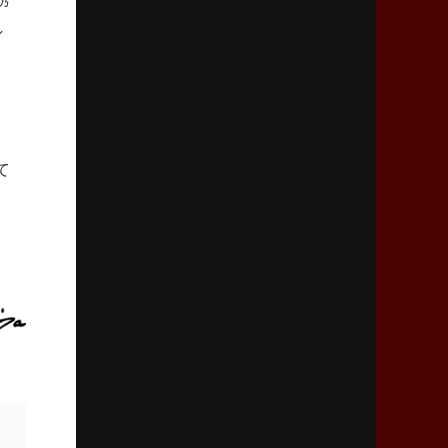
2026年2月5日(木)更新
し
27年豪州W杯、1次リーグは全て中5日
「フランスは中6日で日本戦」の占い方
2026年1月29日(木)更新
日本協会、35年W杯招致に立候補
「ノーサイドスピリット」前面に
て
2026年1月22日(木)更新
首位スピアーズ、充実の攻撃力
「湧き出る」パスでトライ量産
2026年1月15日(木)更新
明大「凡事徹底」で早大破り7年ぶりV
平翔太主将「スキのないチームに成長」
2026年1月8日(木)更新
スピアーズ牽引するスティーブンソン