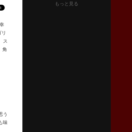
もっと見る
2026年6月11日(木)更新
神戸、リーグワン初優勝の道のり
デイブ・レニーHCの功績と財産
幸
ゴリ
2026年6月4日(木)更新
“泣き虫先生”こと山口良治氏死去
、ス
「信は力なり」骨太の教育方針
、角
2026年5月28日(木)更新
東京SG、逆転トライで準決勝へ
明暗分けたBR東京、主将の選択
2026年5月21日(木)更新
狭山RG、ライチェル海遥スタッフ入り
女子代表元主将が挑む新たなミッション
思う
も味
2026年5月14日(木)更新
神戸、1位通過の立役者レタリック