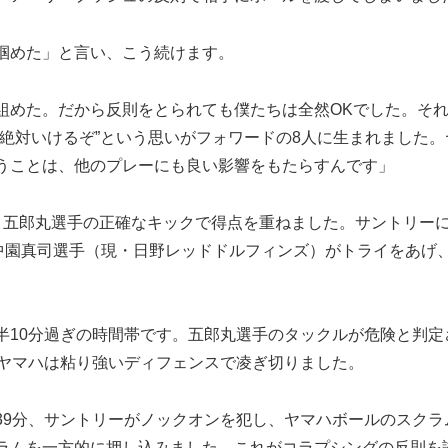
掴めた」と言い、こう続けます。
組めた。だから反則をとられても僕たちは全然OKでした。そ
絶対いけるぞ”という思いがフォワードの8人に生まれました。
うことは、他のプレーにも良い影響をもたらすんです」
五郎丸選手の正確なキックで得点を重ねました。サントリーに
中園真司選手（現・日野レッドドルフィンズ）がトライをあげ、
10分過ぎの時間帯です。五郎丸選手のタックルが危険と判定
をヤマハは粘り強いディフェンスで凌ぎ切りました。
9分、サントリーがノックオンを犯し、ヤマハボールのスクラ
ラムを一方的に押し込みました。これがコラプシングの反則を