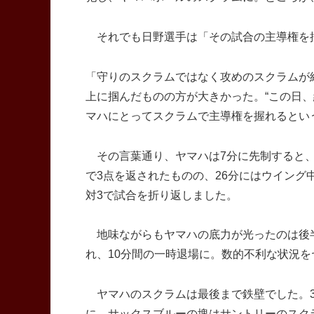
それでも日野選手は「その試合の主導権を
「守りのスクラムではなく攻めのスクラムが
上に掴んだものの方が大きかった。“この日、
マハにとってスクラムで主導権を握れるとい
その言葉通り、ヤマハは7分に先制すると、
で3点を返されたものの、26分にはウイング
対3で試合を折り返しました。
地味ながらもヤマハの底力が光ったのは後半
れ、10分間の一時退場に。数的不利な状況
ヤマハのスクラムは最後まで鉄壁でした。3
に。サックスブルーの塊はサントリーのスク