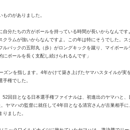
いものがありました。
に自分たちの方がボールを持っている時間が長いからなんです
スクラムが強いからなんですよ。この年は特にそうでした。ス
フルバックの五郎丸（歩）がロングキックを蹴り、マイボール
的にボールを長く支配し続けられるんです」
ーズンを指します。4年かけて築き上げたヤマハスタイルが実
選手権でした。
場。52回目となる日本選手権ファイナルは、初進出のヤマハと、
た。ヤマハの監督に就任して4年目となる清宮さんが古巣相手に
まりました。
ソニックワイルドナイツに敗れていたヤマハは、準決勝でリー