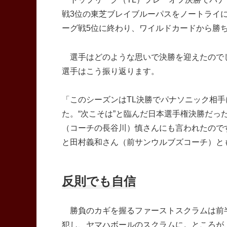
戦3位の東芝ブレイブルーパスをノートライに
ーグ戦5位に終わり、ワイルドカードから勝
選手はどのような思いで決勝を迎えたので
選手はこう振り返ります。
「このシーズンはTL決勝でパナソニック相
た。“次こそは”と臨んだ日本選手権決勝だ
（コーチの長谷川）慎さんにも言われたので
と田村義和さん（前サンウルブズコーチ）と
反則でも自信
勝負のカギを握るファーストスクラムは前半
犯し、ヤマハボールのスクラムに。ところが