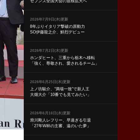
セブンズ全国大会の規模拡大へ
2026年7月9日(木)更新
8年ぶりイタリア撃破の原動力
SO伊藤龍之介、鮮烈デビュー
2026年7月2日(木)更新
ホンダヒート、三重から栃木へ移転
「強く、尊敬され、愛されるチーム」
2026年6月25日(木)更新
上ノ坊駿介、“満場一致”で新人王
大畑大介「10番でも見てみたい」
2026年6月18日(木)更新
滑川剛人レフリー、早過ぎる引退
「27年W杯の主審、遠のいた夢」