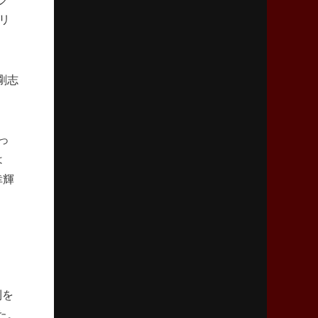
2026年4月9日(木)更新
リ
スティーラーズ、名門復活の足音
指揮官求める「ディフェンスの質」
剛志
2026年4月2日(木)更新
スピアーズ、王者撃破で再奪首
V奪還で守備の“恩師”に花道を
っ
2026年3月26日(木)更新
は
AZ-COM丸和、リーグワンへ参入決定
幸輝
「フィールド丸ごと計測機器」の斬新性
2026年3月19日(木)更新
ワイルドナイツ、土壇場逆転の背景
稲垣啓太「特別なことはやらない」
則を
2026年3月12日(木)更新
ダイナボアーズ、“逆輸入SO”三宅駿
た。