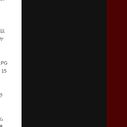
「ニュージーランドのフレア（閃き）」
2026年3月5日(木)更新
仏レフリーが見た日本ラグビー
れ以
｢ディシプリンがありクリーン｣
ヤ
2026年2月26日(木)更新
ブラックラムズ、反則減で上位伺う
「ラフ」から「タフ」への意識改革
PG
15
2026年2月19日(木)更新
37年女子W杯招致への課題と期待
「目標は聖地・秩父宮を満員に」
さ
2026年2月12日(木)更新
ワイルドナイツ、無傷の開幕7連勝
「全然前に進まない」青い壁の底力
ム
誘