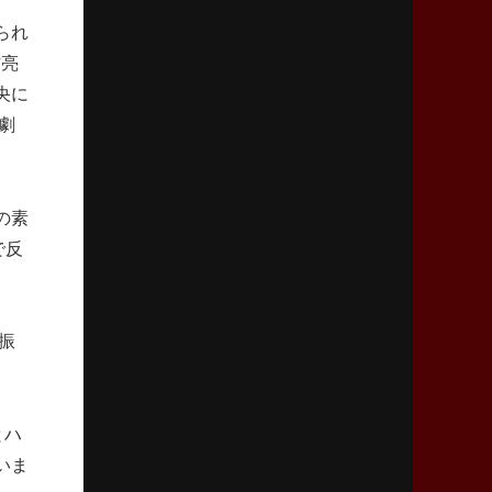
2026年4月9日(木)更新
られ
スティーラーズ、名門復活の足音
村亮
指揮官求める「ディフェンスの質」
央に
劇
2026年4月2日(木)更新
スピアーズ、王者撃破で再奪首
V奪還で守備の“恩師”に花道を
の素
2026年3月26日(木)更新
で反
AZ-COM丸和、リーグワンへ参入決定
「フィールド丸ごと計測機器」の斬新性
振
2026年3月19日(木)更新
ワイルドナイツ、土壇場逆転の背景
稲垣啓太「特別なことはやらない」
とハ
2026年3月12日(木)更新
いま
ダイナボアーズ、“逆輸入SO”三宅駿