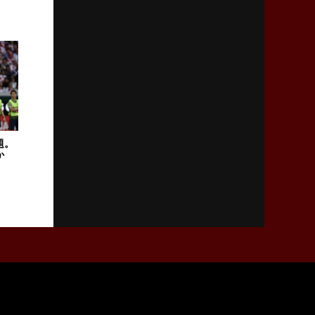
2026年2月5日(木)更新
27年豪州W杯、1次リーグは全て中5日
「フランスは中6日で日本戦」の占い方
2026年1月29日(木)更新
日本協会、35年W杯招致に立候補
「ノーサイドスピリット」前面に
題。
か
2026年1月22日(木)更新
首位スピアーズ、充実の攻撃力
「湧き出る」パスでトライ量産
2026年1月15日(木)更新
明大「凡事徹底」で早大破り7年ぶりV
平翔太主将「スキのないチームに成長」
2026年1月8日(木)更新
スピアーズ牽引するスティーブンソン