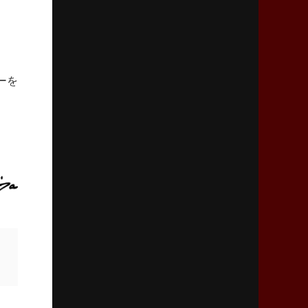
「ニュージーランドのフレア（閃き）」
2026年3月5日(木)更新
仏レフリーが見た日本ラグビー
｢ディシプリンがありクリーン｣
ーを
2026年2月26日(木)更新
ブラックラムズ、反則減で上位伺う
「ラフ」から「タフ」への意識改革
2026年2月19日(木)更新
37年女子W杯招致への課題と期待
「目標は聖地・秩父宮を満員に」
2026年2月12日(木)更新
ワイルドナイツ、無傷の開幕7連勝
「全然前に進まない」青い壁の底力