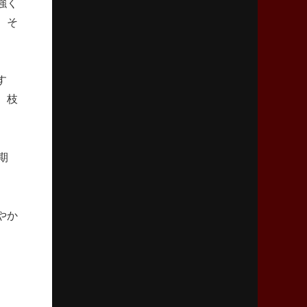
強く
リーグワン初、FWの「トライ王」
、そ
2026年5月7日(木)更新
「悲運の闘将」宮地克実氏死去
熱血指導で埼玉WKの基礎築く
す
、枝
2026年4月30日(木)更新
BR東京、「ユニバーサルデー」の意義
「特別からノーマルへ」が最終ゴール
期
。
2026年4月23日(木)更新
元代表ラピース、今季限りで引退
「クボタは10年いた自分のホーム」
やか
2026年4月16日(木)更新
BL東京「強化拠点」を「共有財産」に
新クラブハウスは「皆に開かれた空間」