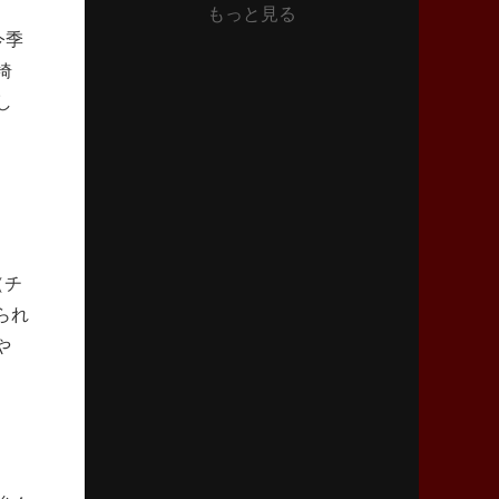
もっと見る
2026年6月11日(木)更新
今季
神戸、リーグワン初優勝の道のり
デイブ・レニーHCの功績と財産
埼
し
2026年6月4日(木)更新
“泣き虫先生”こと山口良治氏死去
「信は力なり」骨太の教育方針
2026年5月28日(木)更新
東京SG、逆転トライで準決勝へ
（チ
明暗分けたBR東京、主将の選択
られ
や
2026年5月21日(木)更新
狭山RG、ライチェル海遥スタッフ入り
女子代表元主将が挑む新たなミッション
2026年5月14日(木)更新
神戸、1位通過の立役者レタリック