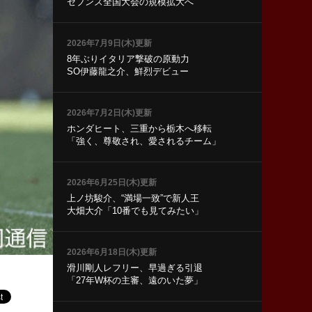
セブンズ全国大会の規模拡大へ
2026年7月9日(木)更新
8年ぶりイタリア撃破の原動力
SO伊藤龍之介、鮮烈デビュー
2026年7月2日(木)更新
ホンダヒート、三重から栃木へ移転
「強く、尊敬され、愛されるチーム」
2026年6月25日(木)更新
上ノ坊駿介、“満場一致”で新人王
大畑大介「10番でも見てみたい」
2026年6月18日(木)更新
滑川剛人レフリー、早過ぎる引退
「27年W杯の主審、遠のいた夢」