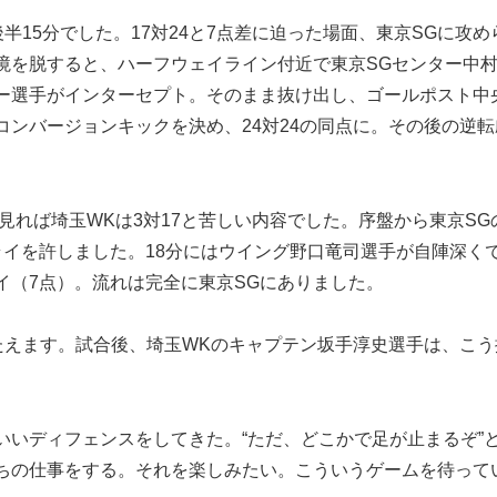
15分でした。17対24と7点差に迫った場面、東京SGに攻め
境を脱すると、ハーフウェイライン付近で東京SGセンター中
ー選手がインターセプト。そのまま抜け出し、ゴールポスト中
ンバージョンキックを決め、24対24の同点に。その後の逆転
見れば埼玉WKは3対17と苦しい内容でした。序盤から東京SG
ライを許しました。18分にはウイング野口竜司選手が自陣深く
イ（7点）。流れは完全に東京SGにありました。
えます。試合後、埼玉WKのキャプテン坂手淳史選手は、こう
いいディフェンスをしてきた。“ただ、どこかで足が止まるぞ”
ちの仕事をする。それを楽しみたい。こういうゲームを待って