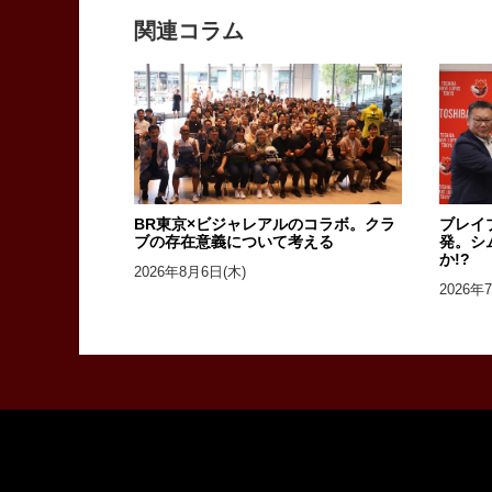
関連コラム
BR東京×ビジャレアルのコラボ。クラ
ブレイ
ブの存在意義について考える
発。シ
か!?
2026年8月6日(木)
2026年