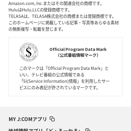
Amazon.com, Inc.またはその関連会社の商標です。
HuluはHulu,LLCの登録商標です。
2026年4月16日(木)更新
TELASAは、TELASA株式会社の商標または登録商標です。
BL東京「強化拠点」を「共有財産」に
新クラブハウスは「皆に開かれ
このホームページに掲載している記事・写真等あらゆる素材
た空間」
の無断複写・転載を禁じます。
2026年4月9日(木)更新
スティーラーズ、名門復活の足音
指揮官求める「ディフェンスの質」
Official Program Data Mark
（公式番組情報マーク）
2026年4月2日(木)更新
スピアーズ、王者撃破で再奪首
V奪還で守備の“恩師”に花道を
このマークは「Official Program Data Mark」と
いい、テレビ番組の公式情報である
2026年3月26日(木)更新
「SI(Service Information)情報」を利用したサー
AZ-COM丸和、リーグワンへ参入決定
「フィールド丸ごと計測機器」の
ビスにのみ表記が許されているマークです。
斬新性
2026年3月19日(木)更新
ワイルドナイツ、土壇場逆転の背景
稲垣啓太「特別なことはやらない」
MY J:COMアプリ
2026年3月12日(木)更新
地域情報アプリ「ど・ろーかる」