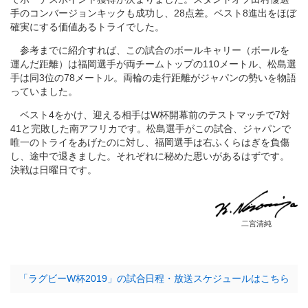
手のコンバージョンキックも成功し、28点差。ベスト8進出をほぼ
確実にする価値あるトライでした。
参考までに紹介すれば、この試合のボールキャリー（ボールを
運んだ距離）は福岡選手が両チームトップの110メートル、松島選
手は同3位の78メートル。両輪の走行距離がジャパンの勢いを物語
っていました。
ベスト4をかけ、迎える相手はW杯開幕前のテストマッチで7対
41と完敗した南アフリカです。松島選手がこの試合、ジャパンで
唯一のトライをあげたのに対し、福岡選手は右ふくらはぎを負傷
し、途中で退きました。それぞれに秘めた思いがあるはずです。
決戦は日曜日です。
二宮清純
「ラグビーW杯2019」の試合日程・放送スケジュールはこちら