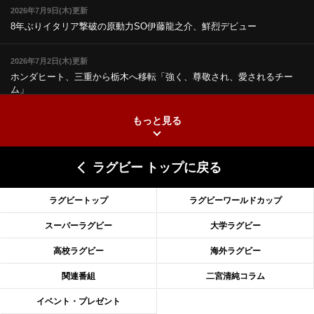
2026年7月9日(木)更新
8年ぶりイタリア撃破の原動力
SO伊藤龍之介、鮮烈デビュー
2026年7月2日(木)更新
ホンダヒート、三重から栃木へ移転
「強く、尊敬され、愛されるチー
ム」
もっと見る
2026年6月25日(木)更新
上ノ坊駿介、“満場一致”で新人王
大畑大介「10番でも見てみたい」
ラグビー トップに戻る
2026年6月18日(木)更新
滑川剛人レフリー、早過ぎる引退
「27年W杯の主審、遠のいた夢」
ラグビートップ
ラグビーワールドカップ
2026年6月11日(木)更新
スーパーラグビー
大学ラグビー
神戸、リーグワン初優勝の道のり
デイブ・レニーHCの功績と財産
高校ラグビー
海外ラグビー
2026年6月4日(木)更新
関連番組
二宮清純コラム
“泣き虫先生”こと山口良治氏死去
「信は力なり」骨太の教育方針
イベント・プレゼント