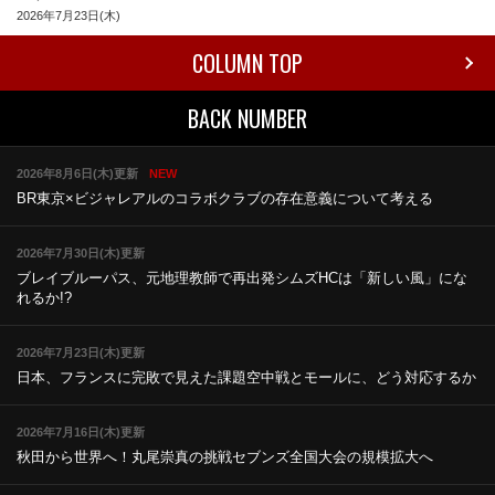
2026年7月23日(木)
COLUMN TOP
BACK NUMBER
2026年8月6日(木)更新
NEW
BR東京×ビジャレアルのコラボ
クラブの存在意義について考える
2026年7月30日(木)更新
ブレイブルーパス、元地理教師で再出発
シムズHCは「新しい風」にな
れるか!?
2026年7月23日(木)更新
日本、フランスに完敗で見えた課題
空中戦とモールに、どう対応するか
2026年7月16日(木)更新
秋田から世界へ！丸尾崇真の挑戦
セブンズ全国大会の規模拡大へ