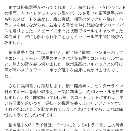
まずは松島選手がやってくれました。前半17分、7点ビハインド
の場面。左サイドタッチライン際でボールを受けた福岡選手が持
ち味のスピードを生かし、縦に突破。相手のタックルを浴び、バ
ランスを崩しながらも、並走する背番号14に絶妙なオフロードパ
スを送りました。スピードに乗った状態でボールをキャッチした
松島選手、誰にも触れられることなくインゴール左中間に飛び込
みました。
福岡選手も負けてはいません。前半終了間際、センターのラフ
ァエレ・ティモシー選手のキックパスを右手でコントロールする
と、無人の野を突っ切りました。欧州最高のフルバックとの呼び
声が高いスチュワート・ホッグ選手を歯牙にもかけませんでし
た。
さらに福岡選手は躍動します。後半開始早々、センターライン
付近でボールを奪い取ると、一気に加速し、約50メートルを独走
しました。後半開始時点で14点差。スコットランドにすれば、早
い時間帯で追いつき、逆転への機運を盛り上げたいところです。
それが先にスコアを動かされてしまったわけですから、これは痛
恨のトライだったはずです。
福岡選手の2トライ目は、チームにとって4トライ目。この時点
でボーナスポイント獲得が決まりました。スタンドオフ田村優選