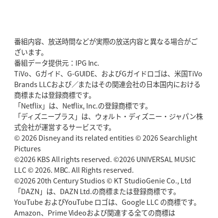
2026年5月28日(木)更新
東京SG、逆転トライで準決勝へ
明暗分けたBR東京、主将の選択
番組内容、放送時間などが実際の放送内容と異なる場合がご
2026年5月21日(木)更新
ざいます。
狭山RG、ライチェル海遥スタッフ入り
女子代表元主将が挑む新たなミ
番組データ提供元：IPG Inc.
ッション
TiVo、Gガイド、G-GUIDE、およびGガイドロゴは、米国TiVo
Brands LLCおよび／またはその関連会社の日本国内における
2026年5月14日(木)更新
商標または登録商標です。
神戸、1位通過の立役者レタリック
リーグワン初、FWの「トライ王」
「Netflix」は、Netflix, Inc.の登録商標です。
「ディズニープラス」は、ウォルト・ディズニー・ジャパン株
2026年5月7日(木)更新
式会社が運営するサービスです。
「悲運の闘将」宮地克実氏死去
熱血指導で埼玉WKの基礎築く
© 2026 Disney and its related entities © 2026 Searchlight
Pictures
©2026 KBS All rights reserved. ©2026 UNIVERSAL MUSIC
2026年4月30日(木)更新
BR東京、「ユニバーサルデー」の意義
LLC © 2026. MBC. All Rights reserved.
「特別からノーマルへ」が最終
ゴール
©2026 20th Century Studios © KT StudioGenie Co., Ltd
「DAZN」は、DAZN Ltd.の商標または登録商標です。
YouTube およびYouTube ロゴは、Google LLC の商標です。
2026年4月23日(木)更新
Amazon、Prime Videoおよび関連する全ての商標は
元代表ラピース、今季限りで引退
「クボタは10年いた自分のホーム」