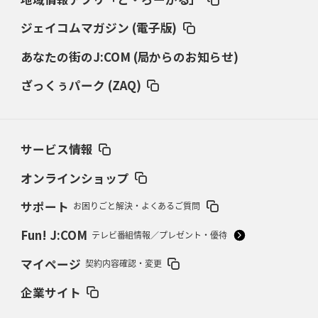
ダイナボアーズ、“逆輸入SO”三宅駿
「ニュージーランドのフレア（閃
き）」
ジェイコムマガジン (電子版)
あなたの街のJ:COM (局からのお知らせ)
2026年3月5日(木)更新
仏レフリーが見た日本ラグビー
｢ディシプリンがありクリーン｣
ざっくぅパーク (ZAQ)
2026年2月26日(木)更新
ブラックラムズ、反則減で上位伺う
「ラフ」から「タフ」への意識改革
サービス情報
2026年2月19日(木)更新
37年女子W杯招致への課題と期待
「目標は聖地・秩父宮を満員に」
オンラインショップ
サポート
お困りごと解決・よくあるご質問
2026年2月12日(木)更新
ワイルドナイツ、無傷の開幕7連勝
「全然前に進まない」青い壁の底力
Fun! J:COM
テレビ番組情報／プレゼント・優待
2026年2月5日(木)更新
マイページ
契約内容確認・変更
27年豪州W杯、1次リーグは全て中5日
「フランスは中6日で日本戦」の
占い方
企業サイト