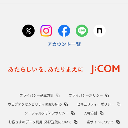
2026年1月29日(木)更新
日本協会、35年W杯招致に立候補
「ノーサイドスピリット」前面に
2026年1月22日(木)更新
首位スピアーズ、充実の攻撃力
「湧き出る」パスでトライ量産
アカウント一覧
2026年1月15日(木)更新
明大「凡事徹底」で早大破り7年ぶりV
平翔太主将「スキのないチーム
に成長」
2026年1月8日(木)更新
スピアーズ牽引するスティーブンソン
ルディケ「15番はゲームドライバ
ー」
2025年12月25日(木)更新
プライバシー基本方針
プライバシーポリシー
相模原DB、「最後5分」をしのぎ切る
“神奈川ダービー”制して今季初白
ウェブアクセシビリティの取り組み
セキュリティーポリシー
星
ソーシャルメディアポリシー
人権方針
2025年12月18日(木)更新
お客さまのデータ利用･外部送信について
当サイトについて
46対0。ワイルドナイツ、衝撃の圧勝
伝統のディフェンスに“怖さ”を加