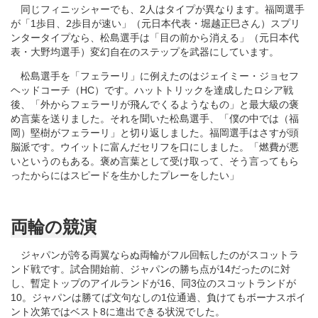
同じフィニッシャーでも、2人はタイプが異なります。福岡選手
が「1歩目、2歩目が速い」（元日本代表・堀越正巳さん）スプリ
ンタータイプなら、松島選手は「目の前から消える」（元日本代
表・大野均選手）変幻自在のステップを武器にしています。
松島選手を「フェラーリ」に例えたのはジェイミー・ジョセフ
ヘッドコーチ（HC）です。ハットトリックを達成したロシア戦
後、「外からフェラーリが飛んでくるようなもの」と最大級の褒
め言葉を送りました。それを聞いた松島選手、「僕の中では（福
岡）堅樹がフェラーリ」と切り返しました。福岡選手はさすが頭
脳派です。ウイットに富んだセリフを口にしました。「燃費が悪
いというのもある。褒め言葉として受け取って、そう言ってもら
ったからにはスピードを生かしたプレーをしたい」
両輪の競演
ジャパンが誇る両翼ならぬ両輪がフル回転したのがスコットラ
ンド戦です。試合開始前、ジャパンの勝ち点が14だったのに対
し、暫定トップのアイルランドが16、同3位のスコットランドが
10。ジャパンは勝てば文句なしの1位通過、負けてもボーナスポイ
ント次第ではベスト8に進出できる状況でした。