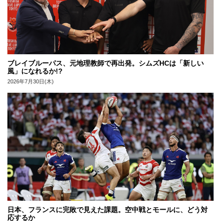
ブレイブルーパス、元地理教師で再出発。シムズHCは「新しい
風」になれるか!?
2026年7月30日(木)
日本、フランスに完敗で見えた課題。空中戦とモールに、どう対
応するか