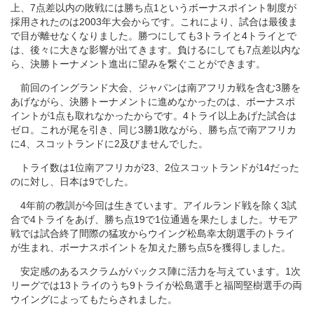
上、7点差以内の敗戦には勝ち点1というボーナスポイント制度が
採用されたのは2003年大会からです。これにより、試合は最後ま
で目が離せなくなりました。勝つにしても3トライと4トライとで
は、後々に大きな影響が出てきます。負けるにしても7点差以内な
ら、決勝トーナメント進出に望みを繋ぐことができます。
前回のイングランド大会、ジャパンは南アフリカ戦を含む3勝を
あげながら、決勝トーナメントに進めなかったのは、ボーナスポ
イントが1点も取れなかったからです。4トライ以上あげた試合は
ゼロ。これが尾を引き、同じ3勝1敗ながら、勝ち点で南アフリカ
に4、スコットランドに2及びませんでした。
トライ数は1位南アフリカが23、2位スコットランドが14だった
のに対し、日本は9でした。
4年前の教訓が今回は生きています。アイルランド戦を除く3試
合で4トライをあげ、勝ち点19で1位通過を果たしました。サモア
戦では試合終了間際の猛攻からウイング松島幸太朗選手のトライ
が生まれ、ボーナスポイントを加えた勝ち点5を獲得しました。
安定感のあるスクラムがバックス陣に活力を与えています。1次
リーグでは13トライのうち9トライが松島選手と福岡堅樹選手の両
ウイングによってもたらされました。