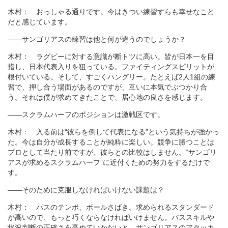
木村： おっしゃる通りです。今はきつい練習すらも幸せなこと
だと感じています。
――サンゴリアスの練習は他と何が違うのでしょうか？
木村： ラグビーに対する意識が断トツに高い。皆が日本一を目
指し、日本代表入りを狙っている。ファイティングスピリットが
根付いている。そして、すごくハングリー。たとえば2人1組の練
習で、押し合う場面があるのですが、互いに本気でぶつかり合
う。それは僕が求めてきたことで、居心地の良さを感じます。
――スクラムハーフのポジションは激戦区です。
木村： 入る前は“彼らを倒して代表になる”という気持ちが強かっ
た。今は自分が成長することが純粋に楽しい。競争に勝つことは
プロとして当たり前ですが、彼らとの比較はしません。“サンゴリ
アスが求めるスクラムハーフ”に近付くための努力をするだけで
す。
――そのために克服しなければいけない課題は？
木村： パスのテンポ、ボールさばき。求められるスタンダード
が高いので、もっと巧くならなければいけません。パススキルや
状況判断の正確さを高めていかないと、サンゴリアスのアタッキ