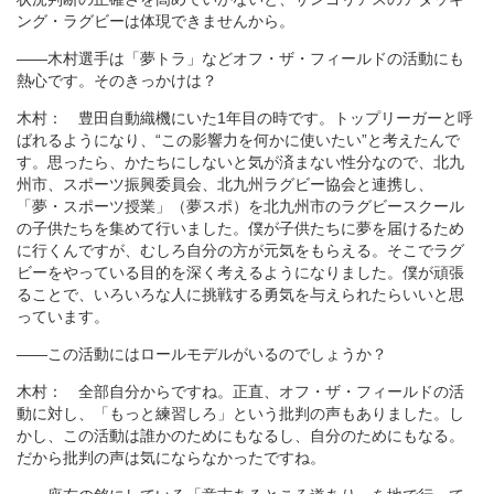
ング・ラグビーは体現できませんから。
――木村選手は「夢トラ」などオフ・ザ・フィールドの活動にも
熱心です。そのきっかけは？
木村： 豊田自動織機にいた1年目の時です。トップリーガーと呼
ばれるようになり、“この影響力を何かに使いたい”と考えたんで
す。思ったら、かたちにしないと気が済まない性分なので、北九
州市、スポーツ振興委員会、北九州ラグビー協会と連携し、
「夢・スポーツ授業」（夢スポ）を北九州市のラグビースクール
の子供たちを集めて行いました。僕が子供たちに夢を届けるため
に行くんですが、むしろ自分の方が元気をもらえる。そこでラグ
ビーをやっている目的を深く考えるようになりました。僕が頑張
ることで、いろいろな人に挑戦する勇気を与えられたらいいと思
っています。
――この活動にはロールモデルがいるのでしょうか？
木村： 全部自分からですね。正直、オフ・ザ・フィールドの活
動に対し、「もっと練習しろ」という批判の声もありました。し
かし、この活動は誰かのためにもなるし、自分のためにもなる。
だから批判の声は気にならなかったですね。