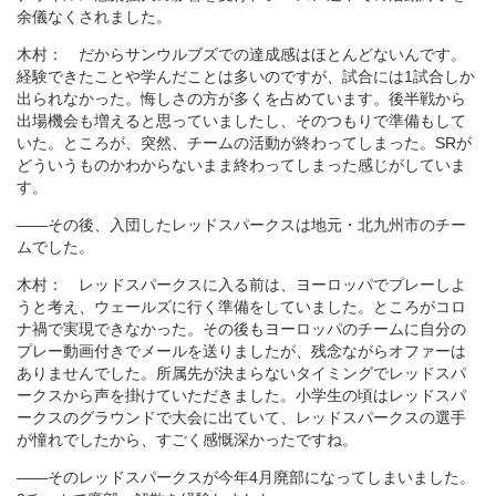
余儀なくされました。
木村： だからサンウルブズでの達成感はほとんどないんです。
経験できたことや学んだことは多いのですが、試合には1試合しか
出られなかった。悔しさの方が多くを占めています。後半戦から
出場機会も増えると思っていましたし、そのつもりで準備もして
いた。ところが、突然、チームの活動が終わってしまった。SRが
どういうものかわからないまま終わってしまった感じがしていま
す。
――その後、入団したレッドスパークスは地元・北九州市のチー
ムでした。
木村： レッドスパークスに入る前は、ヨーロッパでプレーしよ
うと考え、ウェールズに行く準備をしていました。ところがコロ
ナ禍で実現できなかった。その後もヨーロッパのチームに自分の
プレー動画付きでメールを送りましたが、残念ながらオファーは
ありませんでした。所属先が決まらないタイミングでレッドスパ
ークスから声を掛けていただきました。小学生の頃はレッドスパ
ークスのグラウンドで大会に出ていて、レッドスパークスの選手
が憧れでしたから、すごく感慨深かったですね。
――そのレッドスパークスが今年4月廃部になってしまいました。