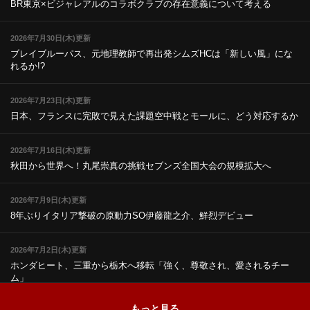
BR東京×ビジャレアルのコラボ
クラブの存在意義について考える
2026年7月30日(木)更新
ブレイブルーパス、元地理教師で再出発
シムズHCは「新しい風」にな
れるか!?
2026年7月23日(木)更新
日本、フランスに完敗で見えた課題
空中戦とモールに、どう対応するか
2026年7月16日(木)更新
秋田から世界へ！丸尾崇真の挑戦
セブンズ全国大会の規模拡大へ
2026年7月9日(木)更新
8年ぶりイタリア撃破の原動力
SO伊藤龍之介、鮮烈デビュー
2026年7月2日(木)更新
ホンダヒート、三重から栃木へ移転
「強く、尊敬され、愛されるチー
ム」
もっと見る