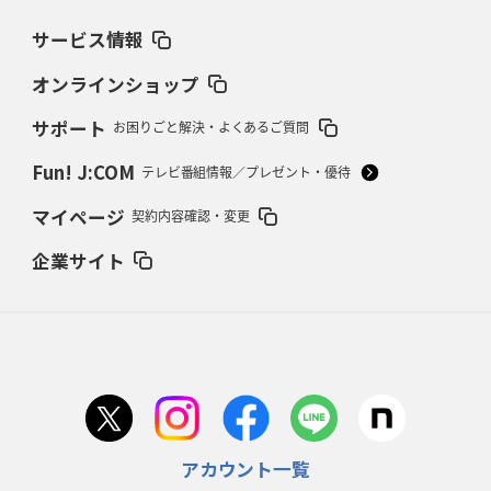
サービス情報
2026年2月19日(木)更新
37年女子W杯招致への課題と期待
「目標は聖地・秩父宮を満員に」
オンラインショップ
サポート
お困りごと解決・よくあるご質問
2026年2月12日(木)更新
ワイルドナイツ、無傷の開幕7連勝
「全然前に進まない」青い壁の底力
Fun! J:COM
テレビ番組情報／プレゼント・優待
2026年2月5日(木)更新
マイページ
契約内容確認・変更
27年豪州W杯、1次リーグは全て中5日
「フランスは中6日で日本戦」の
占い方
企業サイト
2026年1月29日(木)更新
日本協会、35年W杯招致に立候補
「ノーサイドスピリット」前面に
2026年1月22日(木)更新
首位スピアーズ、充実の攻撃力
「湧き出る」パスでトライ量産
アカウント一覧
2026年1月15日(木)更新
明大「凡事徹底」で早大破り7年ぶりV
平翔太主将「スキのないチーム