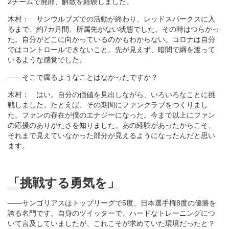
2チームで廃部、解散を経験しました。
木村： サンウルブズでの活動が終わり、レッドスパークスに入
るまで、約7カ月間、所属先がない状態でした。その時はつらかっ
た。自分がどこに向かっているのかもわからない。コロナは自分
ではコントロールできないこと。先が見えず、暗闇で綱を渡って
いるような感覚でした。
――そこで腐るようなことはなかったですか？
木村： はい。自分の価値を見出しながら、いろいろなことに挑
戦しました。たとえば、その期間にファンクラブをつくりまし
た。ファンの存在が僕のエナジーになった。今まで以上にファン
の応援のありがたさを知りました。あの経験があったからこそ、
それまで見えていなかった部分が見えるようになったんだと思い
ます。
「挑戦する勇気を」
――サンゴリアスはトップリーグで5度、日本選手権8度の優勝を
誇る名門です。自身のツイッターで、ハードなトレーニングにつ
いて言及していましたが、これこそが求めていた環境だったと？