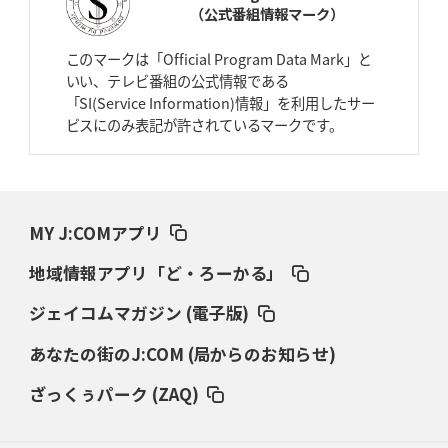
（公式番組情報マーク）
2026年4月2日(木)更新
スピアーズ、王者撃破で再奪首
V奪還で守備の“恩師”に花道を
このマークは「Official Program Data Mark」と
いい、テレビ番組の公式情報である
2026年3月26日(木)更新
「SI(Service Information)情報」を利用したサー
AZ-COM丸和、リーグワンへ参入決定
「フィールド丸ごと計測機器」の
ビスにのみ表記が許されているマークです。
斬新性
2026年3月19日(木)更新
ワイルドナイツ、土壇場逆転の背景
稲垣啓太「特別なことはやらない」
MY J:COMアプリ
2026年3月12日(木)更新
地域情報アプリ「ど・ろーかる」
ダイナボアーズ、“逆輸入SO”三宅駿
「ニュージーランドのフレア（閃
き）」
ジェイコムマガジン (電子版)
あなたの街のJ:COM (局からのお知らせ)
2026年3月5日(木)更新
仏レフリーが見た日本ラグビー
｢ディシプリンがありクリーン｣
ざっくぅパーク (ZAQ)
2026年2月26日(木)更新
ブラックラムズ、反則減で上位伺う
「ラフ」から「タフ」への意識改革