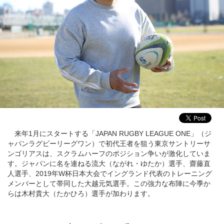
来年1月にスタートする「JAPAN RUGBY LEAGUE ONE」（ジ
ャパンラグビーリーグワン）で初代王者を狙う東京サントリーサ
ンゴリアスは、スクラムハーフのポジション争いが激化していま
す。ジャパンに名を連ねる流大（ながれ・ゆたか）選手、齋藤直
人選手、2019年W杯日本大会でイングランド代表のトレーニング
メンバーとして帯同した大越元気選手。この強力な布陣に今季か
らは木村貴大（たかひろ）選手が加わります。