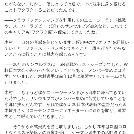
たがらない。しかし、僕にとっては逆で、その競争に身を投じる
こともワクワクすることだったんです。
――クラウドファンディングを利用してのニュージーランド挑戦
や、スーパーラグビー（SR）のサンウルブズ加入など、これまで
のキャリアも“ワクワク度”を優先してきましたね。
木村： 自分の直感を信じています。僕の中の“ワクワク”を紐解い
ていくと、ファースト・ペンギンであること、誰も行きたがらな
いところに行くことに魅力を感じるんです。
――20年のサンウルブズは、SR参戦のラストシーズンでした。W
杯日本大会が終わった後ということもあり、メンバー集めには苦
労していました。木村選手は前年12月に練習生としてチームに加
わりました。
木村： ちょうど僕がニュージーランドから日本に帰ってきてい
た時でした。サンウルブズがメンバー集めに苦労していることを
小耳に挟んだんです。それで僕がU-20日本代表時の監督だった沢
木敬介さん（コーチングコーディネーター）に連絡を取り、練習
生として呼んでいただきました。
――そこから正式契約を勝ち取りました。しかし20年は新型コロ
ナウイルス感染拡大の影響を受け、シーズン途中での活動終了を