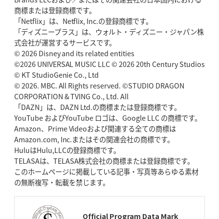
2026年5月14日(木)更新
商標または登録商標です。
神戸、1位通過の立役者レタリック
リーグワン初、FWの「トライ王」
「Netflix」は、Netflix, Inc.の登録商標です。
「ディズニープラス」は、ウォルト・ディズニー・ジャパン株
2026年5月7日(木)更新
式会社が運営するサービスです。
「悲運の闘将」宮地克実氏死去
熱血指導で埼玉WKの基礎築く
© 2026 Disney and its related entities
©2026 UNIVERSAL MUSIC LLC © 2026 20th Century Studios
© KT StudioGenie Co., Ltd
2026年4月30日(木)更新
BR東京、「ユニバーサルデー」の意義
© 2026. MBC. All Rights reserved. ©STUDIO DRAGON
「特別からノーマルへ」が最終
ゴール
CORPORATION & TVING Co., Ltd. All
「DAZN」は、DAZN Ltd.の商標または登録商標です。
YouTube およびYouTube ロゴは、Google LLC の商標です。
2026年4月23日(木)更新
Amazon、Prime Videoおよび関連する全ての商標は
元代表ラピース、今季限りで引退
「クボタは10年いた自分のホーム」
Amazon.com, Inc.またはその関連会社の商標です。
HuluはHulu,LLCの登録商標です。
2026年4月16日(木)更新
TELASAは、TELASA株式会社の商標または登録商標です。
BL東京「強化拠点」を「共有財産」に
新クラブハウスは「皆に開かれ
このホームページに掲載している記事・写真等あらゆる素材
た空間」
の無断複写・転載を禁じます。
2026年4月9日(木)更新
スティーラーズ、名門復活の足音
指揮官求める「ディフェンスの質」
Official Program Data Mark