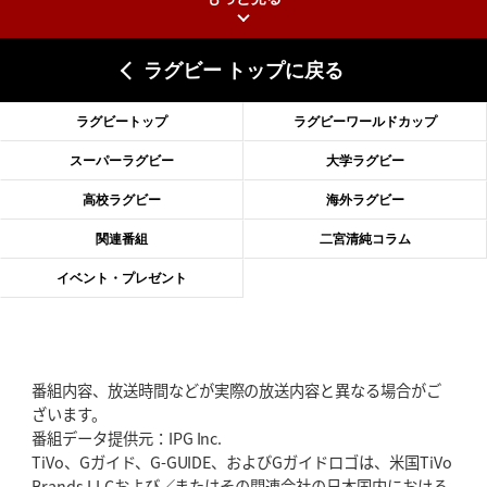
2026年6月25日(木)更新
上ノ坊駿介、“満場一致”で新人王
大畑大介「10番でも見てみたい」
ラグビー トップに戻る
2026年6月18日(木)更新
滑川剛人レフリー、早過ぎる引退
「27年W杯の主審、遠のいた夢」
ラグビートップ
ラグビーワールドカップ
2026年6月11日(木)更新
スーパーラグビー
大学ラグビー
神戸、リーグワン初優勝の道のり
デイブ・レニーHCの功績と財産
高校ラグビー
海外ラグビー
2026年6月4日(木)更新
関連番組
二宮清純コラム
“泣き虫先生”こと山口良治氏死去
「信は力なり」骨太の教育方針
イベント・プレゼント
2026年5月28日(木)更新
東京SG、逆転トライで準決勝へ
明暗分けたBR東京、主将の選択
番組内容、放送時間などが実際の放送内容と異なる場合がご
2026年5月21日(木)更新
ざいます。
狭山RG、ライチェル海遥スタッフ入り
女子代表元主将が挑む新たなミ
番組データ提供元：IPG Inc.
ッション
TiVo、Gガイド、G-GUIDE、およびGガイドロゴは、米国TiVo
Brands LLCおよび／またはその関連会社の日本国内における