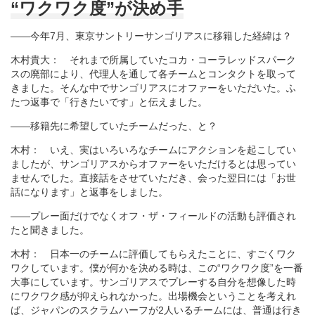
“ワクワク度”が決め手
――今年7月、東京サントリーサンゴリアスに移籍した経緯は？
木村貴大： それまで所属していたコカ・コーラレッドスパーク
スの廃部により、代理人を通して各チームとコンタクトを取って
きました。そんな中でサンゴリアスにオファーをいただいた。ふ
たつ返事で「行きたいです」と伝えました。
――移籍先に希望していたチームだった、と？
木村： いえ、実はいろいろなチームにアクションを起こしてい
ましたが、サンゴリアスからオファーをいただけるとは思ってい
ませんでした。直接話をさせていただき、会った翌日には「お世
話になります」と返事をしました。
――プレー面だけでなくオフ・ザ・フィールドの活動も評価され
たと聞きました。
木村： 日本一のチームに評価してもらえたことに、すごくワク
ワクしています。僕が何かを決める時は、この“ワクワク度”を一番
大事にしています。サンゴリアスでプレーする自分を想像した時
にワクワク感が抑えられなかった。出場機会ということを考えれ
ば、ジャパンのスクラムハーフが2人いるチームには、普通は行き