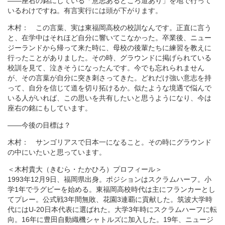
――座右の銘にしている「意志あるところ道あり」を地で行って
いるわけですね。有言実行には頭が下がります。
木村： この言葉、実は東福岡高校の校訓なんです。正直に言う
と、在学中はそれほど自分に響いてこなかった。卒業後、ニュー
ジーランドから帰って来た時に、母校の後輩たちに練習を教えに
行ったことがありました。その時、グラウンドに掲げられている
校訓を見て、泣きそうになったんです。今でも忘れられません
が、その言葉が自分に突き刺さってきた。どれだけ強い意志を持
って、自分を信じて道を切り拓けるか。似たような境遇で悩んで
いる人がいれば、この思いを共有したいと思うようになり、今は
座右の銘にもしています。
――今後の目標は？
木村： サンゴリアスで日本一になること。その時にグラウンド
の中にいたいと思っています。
＜木村貴大（きむら・たかひろ）プロフィール＞
1993年12月9日、福岡県出身。ポジションはスクラムハーフ。小
学1年でラグビーを始める。東福岡高校時代は主にフランカーとし
てプレー。公式戦3年間無敗、花園3連覇に貢献した。筑波大学時
代にはU-20日本代表に選ばれた。大学3年時にスクラムハーフに転
向。16年に豊田自動織機シャトルズに加入した。19年、ニュージ