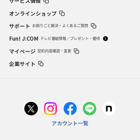
サービス情報
2026年2月19日(木)更新
37年女子W杯招致への課題と期待
「目標は聖地・秩父宮を満員に」
オンラインショップ
サポート
お困りごと解決・よくあるご質問
2026年2月12日(木)更新
ワイルドナイツ、無傷の開幕7連勝
「全然前に進まない」青い壁の底力
Fun! J:COM
テレビ番組情報／プレゼント・優待
2026年2月5日(木)更新
マイページ
契約内容確認・変更
27年豪州W杯、1次リーグは全て中5日
「フランスは中6日で日本戦」の
占い方
企業サイト
2026年1月29日(木)更新
日本協会、35年W杯招致に立候補
「ノーサイドスピリット」前面に
2026年1月22日(木)更新
首位スピアーズ、充実の攻撃力
「湧き出る」パスでトライ量産
アカウント一覧
2026年1月15日(木)更新
明大「凡事徹底」で早大破り7年ぶりV
平翔太主将「スキのないチーム
に成長」