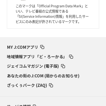
スピアーズ、王者撃破で再奪首
V奪還で守備の“恩師”に花道を
このマークは「Official Program Data Mark」と
いい、テレビ番組の公式情報である
2026年3月26日(木)更新
「SI(Service Information)情報」を利用したサー
AZ-COM丸和、リーグワンへ参入決定
「フィールド丸ごと計測機器」の
ビスにのみ表記が許されているマークです。
斬新性
2026年3月19日(木)更新
ワイルドナイツ、土壇場逆転の背景
稲垣啓太「特別なことはやらない」
MY J:COMアプリ
2026年3月12日(木)更新
地域情報アプリ「ど・ろーかる」
ダイナボアーズ、“逆輸入SO”三宅駿
「ニュージーランドのフレア（閃
き）」
ジェイコムマガジン (電子版)
あなたの街のJ:COM (局からのお知らせ)
2026年3月5日(木)更新
仏レフリーが見た日本ラグビー
｢ディシプリンがありクリーン｣
ざっくぅパーク (ZAQ)
2026年2月26日(木)更新
ブラックラムズ、反則減で上位伺う
「ラフ」から「タフ」への意識改革