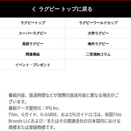
ラグビー トップに戻る
2026年6月18日(木)更新
滑川剛人レフリー、早過ぎる引退
「27年W杯の主審、遠のいた夢」
ラグビートップ
ラグビーワールドカップ
2026年6月11日(木)更新
スーパーラグビー
大学ラグビー
神戸、リーグワン初優勝の道のり
デイブ・レニーHCの功績と財産
高校ラグビー
海外ラグビー
2026年6月4日(木)更新
関連番組
二宮清純コラム
“泣き虫先生”こと山口良治氏死去
「信は力なり」骨太の教育方針
イベント・プレゼント
2026年5月28日(木)更新
東京SG、逆転トライで準決勝へ
明暗分けたBR東京、主将の選択
番組内容、放送時間などが実際の放送内容と異なる場合がご
2026年5月21日(木)更新
ざいます。
狭山RG、ライチェル海遥スタッフ入り
女子代表元主将が挑む新たなミ
番組データ提供元：IPG Inc.
ッション
TiVo、Gガイド、G-GUIDE、およびGガイドロゴは、米国TiVo
Brands LLCおよび／またはその関連会社の日本国内における
2026年5月14日(木)更新
商標または登録商標です。
神戸、1位通過の立役者レタリック
リーグワン初、FWの「トライ王」