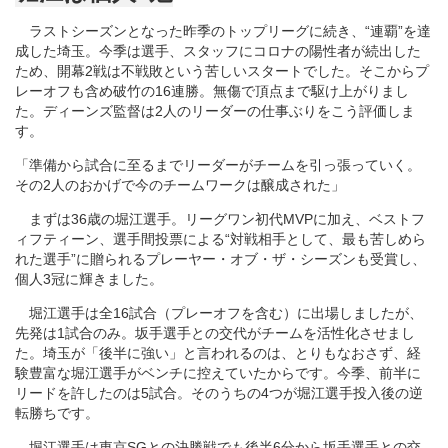
ラストシーズンとなった昨季のトップリーグに続き、“連覇”を達
成した埼玉。今季は選手、スタッフにコロナの陽性者が続出した
ため、開幕2戦は不戦敗という苦しいスタートでした。そこからプ
レーオフも含め破竹の16連勝。無傷で頂点まで駆け上がりまし
た。ディーンズ監督は2人のリーダーの仕事ぶりをこう評価しま
す。
「準備から試合に至るまでリーダーがチームを引っ張っていく。
その2人のおかげで今のチームワークは醸成された」
まずは36歳の堀江選手。リーグワン初代MVPに加え、ベストフ
ィフティーン、選手間投票による“対戦相手として、最も苦しめら
れた選手”に贈られるプレーヤー・オブ・ザ・シーズンも受賞し、
個人3冠に輝きました。
堀江選手は全16試合（プレーオフを含む）に出場しましたが、
先発は1試合のみ。坂手選手との交代がチームを活性化させまし
た。埼玉が「後半に強い」と言われるのは、とりもなおさず、経
験豊富な堀江選手がベンチに控えていたからです。今季、前半に
リードを許したのは5試合。そのうちの4つが堀江選手投入後の逆
転勝ちです。
堀江選手は東京SGとの決勝戦でも後半6分から坂手選手との交