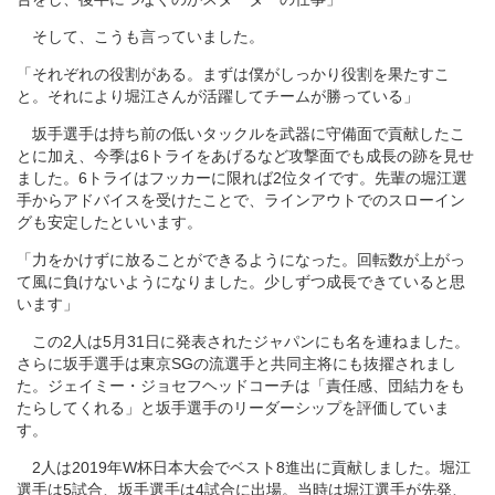
そして、こうも言っていました。
「それぞれの役割がある。まずは僕がしっかり役割を果たすこ
と。それにより堀江さんが活躍してチームが勝っている」
坂手選手は持ち前の低いタックルを武器に守備面で貢献したこ
とに加え、今季は6トライをあげるなど攻撃面でも成長の跡を見せ
ました。6トライはフッカーに限れば2位タイです。先輩の堀江選
手からアドバイスを受けたことで、ラインアウトでのスローイン
グも安定したといいます。
「力をかけずに放ることができるようになった。回転数が上がっ
て風に負けないようになりました。少しずつ成長できていると思
います」
この2人は5月31日に発表されたジャパンにも名を連ねました。
さらに坂手選手は東京SGの流選手と共同主将にも抜擢されまし
た。ジェイミー・ジョセフヘッドコーチは「責任感、団結力をも
たらしてくれる」と坂手選手のリーダーシップを評価していま
す。
2人は2019年W杯日本大会でベスト8進出に貢献しました。堀江
選手は5試合、坂手選手は4試合に出場。当時は堀江選手が先発、