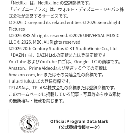
「Netflix」は、Netflix, Inc.の登録商標です。
「ディズニープラス」は、ウォルト・ディズニー・ジャパン株
2026年5月7日(木)更新
式会社が運営するサービスです。
「悲運の闘将」宮地克実氏死去
熱血指導で埼玉WKの基礎築く
© 2026 Disney and its related entities © 2026 Searchlight
Pictures
©2026 KBS All rights reserved. ©2026 UNIVERSAL MUSIC
2026年4月30日(木)更新
BR東京、「ユニバーサルデー」の意義
LLC © 2026. MBC. All Rights reserved.
「特別からノーマルへ」が最終
ゴール
©2026 20th Century Studios © KT StudioGenie Co., Ltd
「DAZN」は、DAZN Ltd.の商標または登録商標です。
YouTube およびYouTube ロゴは、Google LLC の商標です。
2026年4月23日(木)更新
Amazon、Prime Videoおよび関連する全ての商標は
元代表ラピース、今季限りで引退
「クボタは10年いた自分のホーム」
Amazon.com, Inc.またはその関連会社の商標です。
HuluはHulu,LLCの登録商標です。
2026年4月16日(木)更新
TELASAは、TELASA株式会社の商標または登録商標です。
BL東京「強化拠点」を「共有財産」に
新クラブハウスは「皆に開かれ
このホームページに掲載している記事・写真等あらゆる素材
た空間」
の無断複写・転載を禁じます。
2026年4月9日(木)更新
スティーラーズ、名門復活の足音
指揮官求める「ディフェンスの質」
Official Program Data Mark
（公式番組情報マーク）
2026年4月2日(木)更新