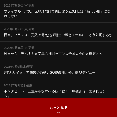
2026年7月30日(木)更新
ブレイブルーパス、元地理教師で再出発
シムズHCは「新しい風」にな
れるか!?
2026年7月23日(木)更新
日本、フランスに完敗で見えた課題
空中戦とモールに、どう対応するか
2026年7月16日(木)更新
秋田から世界へ！丸尾崇真の挑戦
セブンズ全国大会の規模拡大へ
2026年7月9日(木)更新
8年ぶりイタリア撃破の原動力
SO伊藤龍之介、鮮烈デビュー
2026年7月2日(木)更新
ホンダヒート、三重から栃木へ移転
「強く、尊敬され、愛されるチー
ム」
もっと見る
2026年6月25日(木)更新
上ノ坊駿介、“満場一致”で新人王
大畑大介「10番でも見てみたい」