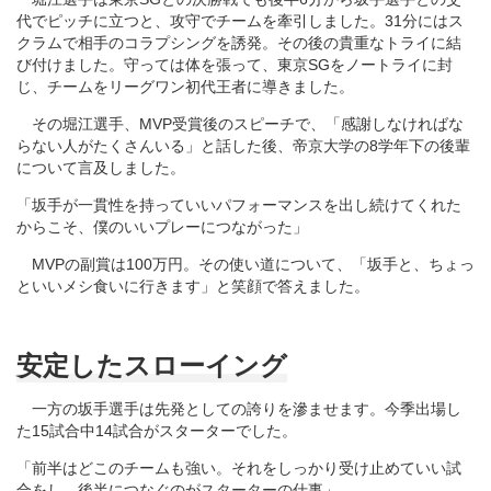
代でピッチに立つと、攻守でチームを牽引しました。31分にはス
クラムで相手のコラプシングを誘発。その後の貴重なトライに結
び付けました。守っては体を張って、東京SGをノートライに封
じ、チームをリーグワン初代王者に導きました。
その堀江選手、MVP受賞後のスピーチで、「感謝しなければな
らない人がたくさんいる」と話した後、帝京大学の8学年下の後輩
について言及しました。
「坂手が一貫性を持っていいパフォーマンスを出し続けてくれた
からこそ、僕のいいプレーにつながった」
MVPの副賞は100万円。その使い道について、「坂手と、ちょっ
といいメシ食いに行きます」と笑顔で答えました。
安定したスローイング
一方の坂手選手は先発としての誇りを滲ませます。今季出場し
た15試合中14試合がスターターでした。
「前半はどこのチームも強い。それをしっかり受け止めていい試
合をし、後半につなぐのがスターターの仕事」