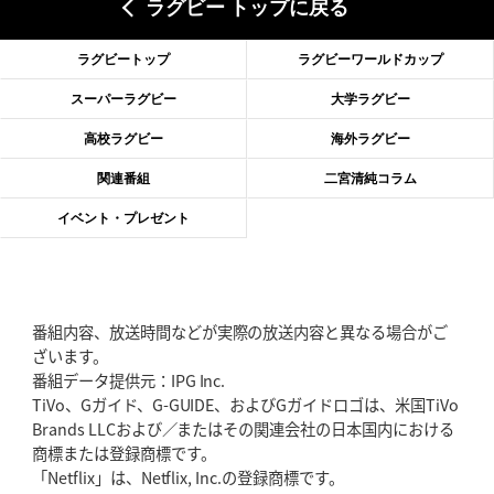
ラグビー トップに戻る
2026年6月18日(木)更新
滑川剛人レフリー、早過ぎる引退
「27年W杯の主審、遠のいた夢」
ラグビートップ
ラグビーワールドカップ
2026年6月11日(木)更新
スーパーラグビー
大学ラグビー
神戸、リーグワン初優勝の道のり
デイブ・レニーHCの功績と財産
高校ラグビー
海外ラグビー
2026年6月4日(木)更新
関連番組
二宮清純コラム
“泣き虫先生”こと山口良治氏死去
「信は力なり」骨太の教育方針
イベント・プレゼント
2026年5月28日(木)更新
東京SG、逆転トライで準決勝へ
明暗分けたBR東京、主将の選択
番組内容、放送時間などが実際の放送内容と異なる場合がご
2026年5月21日(木)更新
ざいます。
狭山RG、ライチェル海遥スタッフ入り
女子代表元主将が挑む新たなミ
番組データ提供元：IPG Inc.
ッション
TiVo、Gガイド、G-GUIDE、およびGガイドロゴは、米国TiVo
Brands LLCおよび／またはその関連会社の日本国内における
2026年5月14日(木)更新
商標または登録商標です。
神戸、1位通過の立役者レタリック
リーグワン初、FWの「トライ王」
「Netflix」は、Netflix, Inc.の登録商標です。