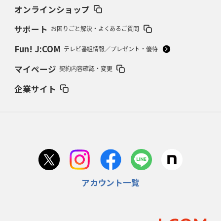
37年女子W杯招致への課題と期待
「目標は聖地・秩父宮を満員に」
オンラインショップ
サポート
お困りごと解決・よくあるご質問
2026年2月12日(木)更新
ワイルドナイツ、無傷の開幕7連勝
「全然前に進まない」青い壁の底力
Fun! J:COM
テレビ番組情報／プレゼント・優待
2026年2月5日(木)更新
マイページ
契約内容確認・変更
27年豪州W杯、1次リーグは全て中5日
「フランスは中6日で日本戦」の
占い方
企業サイト
2026年1月29日(木)更新
日本協会、35年W杯招致に立候補
「ノーサイドスピリット」前面に
2026年1月22日(木)更新
首位スピアーズ、充実の攻撃力
「湧き出る」パスでトライ量産
アカウント一覧
2026年1月15日(木)更新
明大「凡事徹底」で早大破り7年ぶりV
平翔太主将「スキのないチーム
に成長」