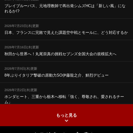
ブレイブルーパス、元地理教師で再出発
シムズHCは「新しい風」にな
れるか!?
2026年7月23日(木)更新
日本、フランスに完敗で見えた課題
空中戦とモールに、どう対応するか
2026年7月16日(木)更新
秋田から世界へ！丸尾崇真の挑戦
セブンズ全国大会の規模拡大へ
2026年7月9日(木)更新
8年ぶりイタリア撃破の原動力
SO伊藤龍之介、鮮烈デビュー
2026年7月2日(木)更新
ホンダヒート、三重から栃木へ移転
「強く、尊敬され、愛されるチー
ム」
もっと見る
2026年6月25日(木)更新
上ノ坊駿介、“満場一致”で新人王
大畑大介「10番でも見てみたい」