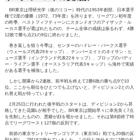
BR東京は理研光学（後のリコー）時代の1953年創部、日本選手
権で2度の優勝（1972、73年度）を誇ります。リーグワン初年度
の昨季、ベストフィフティーンにスタンドオフのアイザック・ル
ーカス選手が選ばれたものの、チーム全体の成績は振るわず、4勝
12敗で勝ち点21の9位に終わりました。
巻き返しを狙う今季は、センターのハドレー・パークス選手
（ウェールズ代表29キャップ）、ナンバーエイトのネイサン・ヒ
ューズ選手（イングランド代表22キャップ）、プロップのパディ
ー・ライアン選手（オーストラリア代表3キャップ）ら海外で実績
がある選手を補強しました。
しかし開幕から2連敗。前半戦を終えて2勝6敗の勝ち点9で10
位。ここから順位をひとつでも上げないと、ディビジョン2との入
れ替え戦が待っています。
2月25日に行われた後半戦のスタートは、ディビジョン2から昇
格してきた花園Lが相手でした。BR東京は開始早々に幸先良く7点
を先制したものの、悪癖が顔を覗かせました。それは第8節終了時
点でリーグワースト127個の反則です。
前節の東京サントリーサンゴリアス（東京SG）戦でも20個の反
則を犯し、7対18で敗れていました。この日も26分までに7個の反