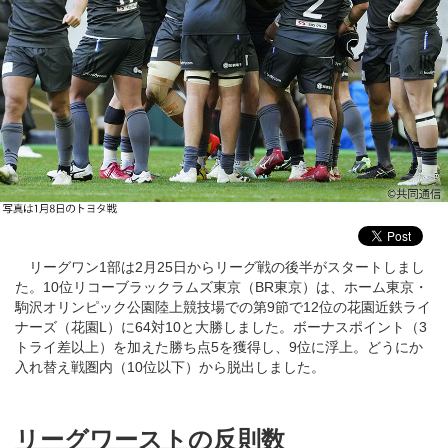
リーグワン1部は2月25日からリーグ戦の後半がスタートしまし
た。10位リコーブラックラムズ東京（BR東京）は、ホーム東京・
駒沢オリンピック公園陸上競技場での第9節で12位の花園近鉄ライ
ナーズ（花園L）に64対10と大勝しました。ボーナスポイント（3
トライ差以上）を加えた勝ち点5を獲得し、9位に浮上。どうにか
入れ替え戦圏内（10位以下）から脱出しました。
リーグワーストの反則数