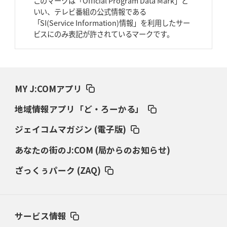
このマークは「Official Program Data Mark」と
いい、テレビ番組の公式情報である
2026年3月26日(木)更新
「SI(Service Information)情報」を利用したサー
AZ-COM丸和、リーグワンへ参入決定
「フィールド丸ごと計測機器」の
ビスにのみ表記が許されているマークです。
斬新性
2026年3月19日(木)更新
ワイルドナイツ、土壇場逆転の背景
稲垣啓太「特別なことはやらない」
MY J:COMアプリ
2026年3月12日(木)更新
地域情報アプリ「ど・ろーかる」
ダイナボアーズ、“逆輸入SO”三宅駿
「ニュージーランドのフレア（閃
き）」
ジェイコムマガジン (電子版)
あなたの街のJ:COM (局からのお知らせ)
2026年3月5日(木)更新
仏レフリーが見た日本ラグビー
｢ディシプリンがありクリーン｣
ざっくぅパーク (ZAQ)
2026年2月26日(木)更新
ブラックラムズ、反則減で上位伺う
「ラフ」から「タフ」への意識改革
サービス情報
2026年2月19日(木)更新