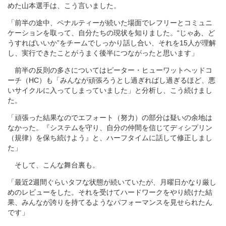
めた山本選手は、こう言いました。
「前半の途中、ペナルティーが続いた場面でレフリーとコミュニ
ケーションを取って、自分たちの現状を知りました。“じゃあ、ど
うすればいいか”をチームでしっかり話し合い、それを15人が理解
し、実行できたことがうまく後半につながったと思います」
前半の反則の多さについてはピーター・ヒューワットヘッドコ
ーチ（HC）も「みんなが頑張ろうとし過ぎればし過ぎるほど、悪
いサイクルに入ってしまっていました」と分析し、こう続けまし
た。
「頑張った結果なのでエフォート（努力）の部分は疑いの余地は
なかった。『システムを守り、自分の仲間を信じてディシプリン
（規律）を保ち続けよう』と、ハーフタイムに話して修正しまし
た」
そして、こんな舞台裏も。
「最近2週間ぐらいタフな状態が続いていたが、月曜日かなり厳し
めのレビューをした。それを受けてハードワークをやり続けた結
果、みんなが誇りを持てるようなパフォーマンスを見せられたん
です」