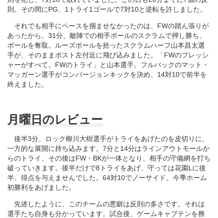
則。その間にPG、1トライ1ゴールで7対10と逆転を許しました。
それでも相手にペースを掴ませなかったのは、FWの踏ん張りが
あったから。31分、敵陣での相手ボールのスクラムで押し勝ち、
ボールを奪取。ルーズボールを拾ったスクラムハーフ山本昌太選
手が、そのままポスト左付近に飛び込みました。「FWのプレッシ
ャーがすべて。FWのトライ」と山本選手。フルバックのマット・
マッガーン選手がコンバージョンキックを決め、14対10で前半を
終えました。
月曜日のレビュー
後半3分、ロック柳川大樹選手がトライをあげたのを皮切りに、
一方的な展開に持ち込みます。7分と14分はラインアウトモールか
らのトライ。その後はFW・BKが一体となり、相手の守備網を打ち
破っていきます。後半だけで8トライをあげ、守っては花園Lに後
半、得点を与えませんでした。64対10でノーサイド。今季ホーム
初勝利をあげました。
先述したように、このチームの悪癖は反則の多さです。それは
選手たち自身も分かっています。試合後、ゲームキャプテンを務