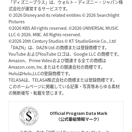
「ディズニープラス」は、ウォルト・ディズニー・ジャパン株
2026年5月7日(木)更新
式会社が運営するサービスです。
「悲運の闘将」宮地克実氏死去
熱血指導で埼玉WKの基礎築く
© 2026 Disney and its related entities © 2026 Searchlight
Pictures
©2026 KBS All rights reserved. ©2026 UNIVERSAL MUSIC
2026年4月30日(木)更新
BR東京、「ユニバーサルデー」の意義
LLC © 2026. MBC. All Rights reserved.
「特別からノーマルへ」が最終
ゴール
©2026 20th Century Studios © KT StudioGenie Co., Ltd
「DAZN」は、DAZN Ltd.の商標または登録商標です。
YouTube およびYouTube ロゴは、Google LLC の商標です。
2026年4月23日(木)更新
Amazon、Prime Videoおよび関連する全ての商標は
元代表ラピース、今季限りで引退
「クボタは10年いた自分のホーム」
Amazon.com, Inc.またはその関連会社の商標です。
HuluはHulu,LLCの登録商標です。
2026年4月16日(木)更新
TELASAは、TELASA株式会社の商標または登録商標です。
BL東京「強化拠点」を「共有財産」に
新クラブハウスは「皆に開かれ
このホームページに掲載している記事・写真等あらゆる素材
た空間」
の無断複写・転載を禁じます。
2026年4月9日(木)更新
スティーラーズ、名門復活の足音
指揮官求める「ディフェンスの質」
Official Program Data Mark
（公式番組情報マーク）
2026年4月2日(木)更新
スピアーズ、王者撃破で再奪首
V奪還で守備の“恩師”に花道を