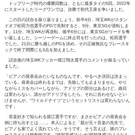
トップリーグ時代の優勝回数は、ともに最多タイの5回。2022年
にスタートしたリーグワンでは、決勝で初代王座を争いました。
この日の試合を振り返りましょう。前半4分、埼玉WKがスタン
ドオフ松田力也選手のPGで先制すると、9分、東京SGが逆転しま
す。11分、埼玉WKが再逆転、後半6分には、東京SGがリードを奪
い返しました。シーソーゲームに終止符を打ったのは、松田選手
でした。21分に勝ち越しのPGを決め、その正確無比なプレースキ
ックで終了間際にも3点を加えました。
試合後の埼玉WKフッカー堀江翔太選手のコメントが振るってい
ました。
「ピアノの発表会みたいなものなんです。やるべき項目は決まっ
ている。発表会は終わるまでは、失敗しても止まりません。やり
ながらミスをカバーしながら、アドリブの部分はあるけど、曲目
は変わらない。誰かがアドリブをしたら、それに合わせないとい
けませんが、“ワイルドナイツ”というセットリストは変わらないん
です」
音楽好きで知られる堀江選手ですが、まさかピアノの発表会を
例に持ち出すとは……。本人によると「親が元々音楽の先生で、
ピアノも家でよく流れていた」そうです。そう言えば、彼のプレ
ースタイルは独創的です。“絶対音感”ならぬ“絶対体感”のようなも