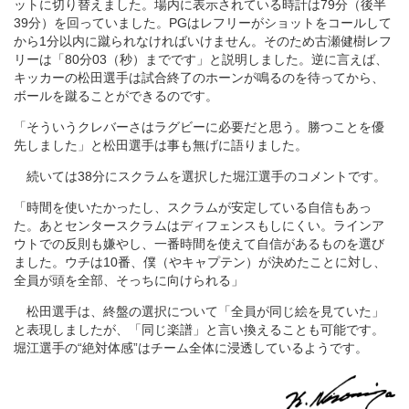
ットに切り替えました。場内に表示されている時計は79分（後半
39分）を回っていました。PGはレフリーがショットをコールして
から1分以内に蹴られなければいけません。そのため古瀬健樹レフ
リーは「80分03（秒）までです」と説明しました。逆に言えば、
キッカーの松田選手は試合終了のホーンが鳴るのを待ってから、
ボールを蹴ることができるのです。
「そういうクレバーさはラグビーに必要だと思う。勝つことを優
先しました」と松田選手は事も無げに語りました。
続いては38分にスクラムを選択した堀江選手のコメントです。
「時間を使いたかったし、スクラムが安定している自信もあっ
た。あとセンタースクラムはディフェンスもしにくい。ラインア
ウトでの反則も嫌やし、一番時間を使えて自信があるものを選び
ました。ウチは10番、僕（やキャプテン）が決めたことに対し、
全員が頭を全部、そっちに向けられる」
松田選手は、終盤の選択について「全員が同じ絵を見ていた」
と表現しましたが、「同じ楽譜」と言い換えることも可能です。
堀江選手の“絶対体感”はチーム全体に浸透しているようです。