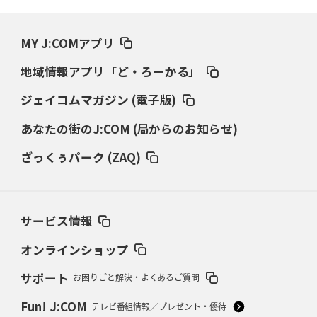
2026年3月19日(木)更新
ワイルドナイツ、土壇場逆転の背景
稲垣啓太「特別なことはやらない」
MY J:COMアプリ
2026年3月12日(木)更新
地域情報アプリ「ど・ろーかる」
ダイナボアーズ、“逆輸入SO”三宅駿
「ニュージーランドのフレア（閃
き）」
ジェイコムマガジン (電子版)
あなたの街のJ:COM (局からのお知らせ)
2026年3月5日(木)更新
仏レフリーが見た日本ラグビー
｢ディシプリンがありクリーン｣
ざっくぅパーク (ZAQ)
2026年2月26日(木)更新
ブラックラムズ、反則減で上位伺う
「ラフ」から「タフ」への意識改革
サービス情報
2026年2月19日(木)更新
37年女子W杯招致への課題と期待
「目標は聖地・秩父宮を満員に」
オンラインショップ
サポート
お困りごと解決・よくあるご質問
2026年2月12日(木)更新
ワイルドナイツ、無傷の開幕7連勝
「全然前に進まない」青い壁の底力
Fun! J:COM
テレビ番組情報／プレゼント・優待