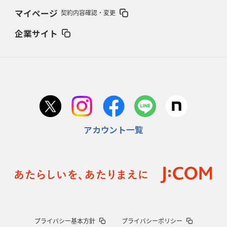
2026年2月5日(木)更新
マイページ
契約内容確認・変更
27年豪州W杯、1次リーグは全て中5日
「フランスは中6日で日本戦」の
占い方
企業サイト
2026年1月29日(木)更新
日本協会、35年W杯招致に立候補
「ノーサイドスピリット」前面に
2026年1月22日(木)更新
首位スピアーズ、充実の攻撃力
「湧き出る」パスでトライ量産
アカウント一覧
2026年1月15日(木)更新
明大「凡事徹底」で早大破り7年ぶりV
平翔太主将「スキのないチーム
に成長」
2026年1月8日(木)更新
スピアーズ牽引するスティーブンソン
ルディケ「15番はゲームドライバ
ー」
2025年12月25日(木)更新
プライバシー基本方針
プライバシーポリシー