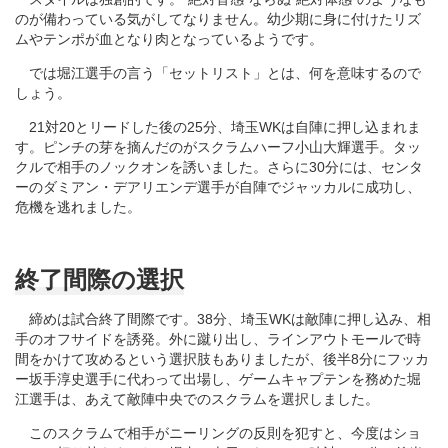
のが備わっている気がしてなりません。幼少期に身に付けたリズ
ムやテンポが血となり肉となっているようです。
では堀江選手の言う「セットリスト」とは、何を意味するので
しょう。
21対20とリードした後の25分、埼玉WKは自陣に押し込まれま
す。ピンチの芽を摘んだのがスクラムハーフ小山大輝選手。タッ
クルで相手のノックオンを誘いました。さらに30分には、センタ
ーのダミアン・デアリエンデ選手が自陣でジャッカルに成功し、
危機を逃れました。
終了間際の選択
締めは試合終了間際です。38分、埼玉WKは敵陣に押し込み、相
手のオフサイドを誘発。外に蹴り出し、ラインアウトモールで時
間をかけて攻めるという選択肢もありましたが、後半8分にフッカ
ー坂手淳史選手に代わって出場し、ゲームキャプテンを務めた堀
江選手は、あえて敵陣中央でのスクラムを選択しました。
このスクラムで相手がニーリングの反則を犯すと、今度はショ