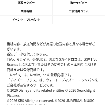
高校ラグビー
海外ラグビー
2026年6月4日(木)更新
関連番組
二宮清純コラム
“泣き虫先生”こと山口良治氏死去
「信は力なり」骨太の教育方針
イベント・プレゼント
2026年5月28日(木)更新
東京SG、逆転トライで準決勝へ
明暗分けたBR東京、主将の選択
番組内容、放送時間などが実際の放送内容と異なる場合がご
2026年5月21日(木)更新
ざいます。
狭山RG、ライチェル海遥スタッフ入り
女子代表元主将が挑む新たなミ
番組データ提供元：IPG Inc.
ッション
TiVo、Gガイド、G-GUIDE、およびGガイドロゴは、米国TiVo
Brands LLCおよび／またはその関連会社の日本国内における
2026年5月14日(木)更新
商標または登録商標です。
神戸、1位通過の立役者レタリック
リーグワン初、FWの「トライ王」
「Netflix」は、Netflix, Inc.の登録商標です。
「ディズニープラス」は、ウォルト・ディズニー・ジャパン株
2026年5月7日(木)更新
式会社が運営するサービスです。
「悲運の闘将」宮地克実氏死去
熱血指導で埼玉WKの基礎築く
© 2026 Disney and its related entities © 2026 Searchlight
Pictures
©2026 KBS All rights reserved. ©2026 UNIVERSAL MUSIC
2026年4月30日(木)更新
BR東京、「ユニバーサルデー」の意義
「特別からノーマルへ」が最終