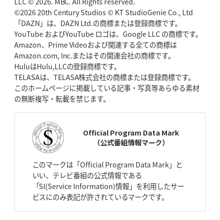
LLC © 2026. MBC. All Rights reserved.
ゴール
©2026 20th Century Studios © KT StudioGenie Co., Ltd
「DAZN」は、DAZN Ltd.の商標または登録商標です。
YouTube およびYouTube ロゴは、Google LLC の商標です。
2026年4月23日(木)更新
Amazon、Prime Videoおよび関連する全ての商標は
元代表ラピース、今季限りで引退
「クボタは10年いた自分のホーム」
Amazon.com, Inc.またはその関連会社の商標です。
HuluはHulu,LLCの登録商標です。
2026年4月16日(木)更新
TELASAは、TELASA株式会社の商標または登録商標です。
BL東京「強化拠点」を「共有財産」に
新クラブハウスは「皆に開かれ
このホームページに掲載している記事・写真等あらゆる素材
た空間」
の無断複写・転載を禁じます。
2026年4月9日(木)更新
スティーラーズ、名門復活の足音
指揮官求める「ディフェンスの質」
Official Program Data Mark
（公式番組情報マーク）
2026年4月2日(木)更新
スピアーズ、王者撃破で再奪首
V奪還で守備の“恩師”に花道を
このマークは「Official Program Data Mark」と
いい、テレビ番組の公式情報である
2026年3月26日(木)更新
「SI(Service Information)情報」を利用したサー
AZ-COM丸和、リーグワンへ参入決定
「フィールド丸ごと計測機器」の
ビスにのみ表記が許されているマークです。
斬新性