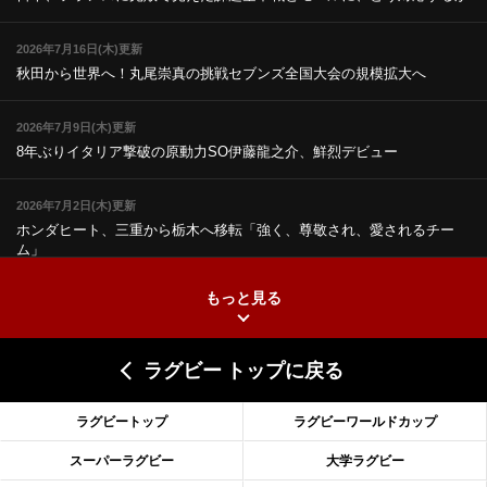
2026年7月16日(木)更新
秋田から世界へ！丸尾崇真の挑戦
セブンズ全国大会の規模拡大へ
2026年7月9日(木)更新
8年ぶりイタリア撃破の原動力
SO伊藤龍之介、鮮烈デビュー
2026年7月2日(木)更新
ホンダヒート、三重から栃木へ移転
「強く、尊敬され、愛されるチー
ム」
もっと見る
2026年6月25日(木)更新
上ノ坊駿介、“満場一致”で新人王
大畑大介「10番でも見てみたい」
ラグビー トップに戻る
2026年6月18日(木)更新
滑川剛人レフリー、早過ぎる引退
「27年W杯の主審、遠のいた夢」
ラグビートップ
ラグビーワールドカップ
2026年6月11日(木)更新
スーパーラグビー
大学ラグビー
神戸、リーグワン初優勝の道のり
デイブ・レニーHCの功績と財産