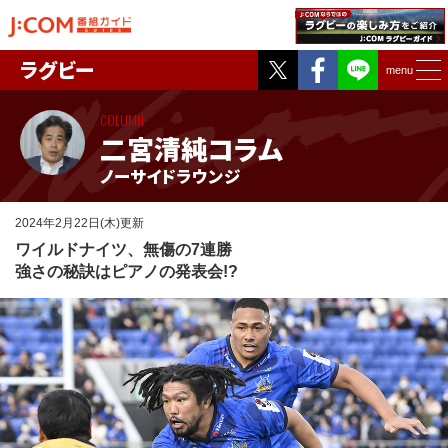
Twitter
Facebook
ラグビー
menu
COLUMN
二宮清純コラム
ノーサイドラウンジ
2024年2月22日(木)更新
ワイルドナイツ、無傷の7連勝
強さの秘訣はピアノの発表会!?