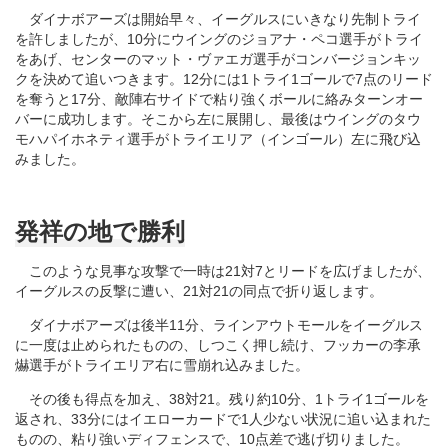
ダイナボアーズは開始早々、イーグルスにいきなり先制トライ
を許しましたが、10分にウイングのジョアナ・ペコ選手がトライ
をあげ、センターのマット・ヴァエガ選手がコンバージョンキッ
クを決めて追いつきます。12分には1トライ1ゴールで7点のリード
を奪うと17分、敵陣右サイドで粘り強くボールに絡みターンオー
バーに成功します。そこから左に展開し、最後はウイングのタウ
モハパイホネティ選手がトライエリア（インゴール）左に飛び込
みました。
発祥の地で勝利
このような見事な攻撃で一時は21対7とリードを広げましたが、
イーグルスの反撃に遭い、21対21の同点で折り返します。
ダイナボアーズは後半11分、ラインアウトモールをイーグルス
に一度は止められたものの、しつこく押し続け、フッカーの李承
爀選手がトライエリア右に雪崩れ込みました。
その後も得点を加え、38対21。残り約10分、1トライ1ゴールを
返され、33分にはイエローカードで1人少ない状況に追い込まれた
ものの、粘り強いディフェンスで、10点差で逃げ切りました。