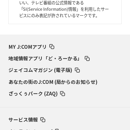
いい、テレビ番組の公式情報である
2026年3月26日(木)更新
「SI(Service Information)情報」を利用したサー
AZ-COM丸和、リーグワンへ参入決定
「フィールド丸ごと計測機器」の
ビスにのみ表記が許されているマークです。
斬新性
2026年3月19日(木)更新
ワイルドナイツ、土壇場逆転の背景
稲垣啓太「特別なことはやらない」
MY J:COMアプリ
2026年3月12日(木)更新
地域情報アプリ「ど・ろーかる」
ダイナボアーズ、“逆輸入SO”三宅駿
「ニュージーランドのフレア（閃
き）」
ジェイコムマガジン (電子版)
あなたの街のJ:COM (局からのお知らせ)
2026年3月5日(木)更新
仏レフリーが見た日本ラグビー
｢ディシプリンがありクリーン｣
ざっくぅパーク (ZAQ)
2026年2月26日(木)更新
ブラックラムズ、反則減で上位伺う
「ラフ」から「タフ」への意識改革
サービス情報
2026年2月19日(木)更新
37年女子W杯招致への課題と期待
「目標は聖地・秩父宮を満員に」