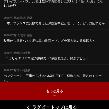
ブレイブルーパス、元地理教師で再出発
シムズHCは「新しい風」にな
れるか!?
2026年7月23日(木)更新
日本、フランスに完敗で見えた課題
空中戦とモールに、どう対応するか
2026年7月16日(木)更新
秋田から世界へ！丸尾崇真の挑戦
セブンズ全国大会の規模拡大へ
2026年7月9日(木)更新
8年ぶりイタリア撃破の原動力
SO伊藤龍之介、鮮烈デビュー
2026年7月2日(木)更新
ホンダヒート、三重から栃木へ移転
「強く、尊敬され、愛されるチー
ム」
もっと見る
2026年6月25日(木)更新
上ノ坊駿介、“満場一致”で新人王
大畑大介「10番でも見てみたい」
ラグビー トップに戻る