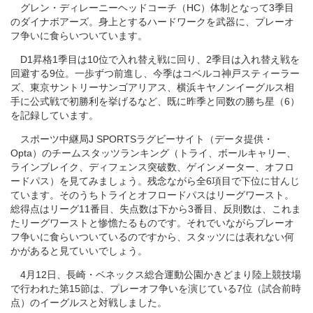
グレン・ディレーニーヘッドコーチ（HC）体制となって3季目
のダイナボアーズ。身上とするハードワークを武器に、プレーオ
フ争いに食らいついています。
D1昇格1季目は10位で入れ替え戦に回り、2季目は入れ替え戦を
回避する9位。一歩ずつ前進し、今季はコベルコ神戸スティーラー
ズ、東京サントリーサンゴアリアス、横浜キヤノンイーグルス相
手に公式戦で初勝利を挙げるなど、既に昨季と同数の勝ち星（6）
を記録しています。
スポーツ中継局J SPORTSラグビーサイト（データ提供・
Opta）のチームスタッツランキング（トライ、ボールキャリー、
ラインブレイク、ディフェンス突破数、ゲインメーター、オフロ
ードパス）を見てみましょう。残念ながら全6項目で下位に甘んじ
ています。そのうちトライとオフロードパスはリーグワースト。
総得点はリーグ11番目、失点数は下から3番目、反則数は、これま
たリーグワーストと惨憺たるものです。それでいながらプレーオ
フ争いに食らいついているのですから、スタッツには表れない何
かがあると見ていいでしょう。
4月12日、長崎・ベネックス総合運動公園かきどまり陸上競技場
で行われた第15節は、プレーオフ争いを演じている7位（試合前時
点）のイーグルスと対戦しました。