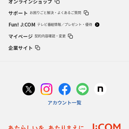
オンラインショップ
サポート
お困りごと解決・よくあるご質問
2026年2月12日(木)更新
ワイルドナイツ、無傷の開幕7連勝
「全然前に進まない」青い壁の底力
Fun! J:COM
テレビ番組情報／プレゼント・優待
2026年2月5日(木)更新
マイページ
契約内容確認・変更
27年豪州W杯、1次リーグは全て中5日
「フランスは中6日で日本戦」の
占い方
企業サイト
2026年1月29日(木)更新
日本協会、35年W杯招致に立候補
「ノーサイドスピリット」前面に
2026年1月22日(木)更新
首位スピアーズ、充実の攻撃力
「湧き出る」パスでトライ量産
アカウント一覧
2026年1月15日(木)更新
明大「凡事徹底」で早大破り7年ぶりV
平翔太主将「スキのないチーム
に成長」
2026年1月8日(木)更新