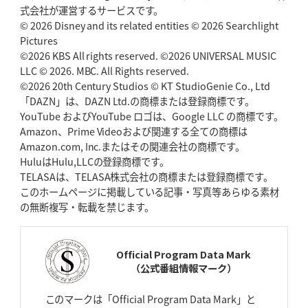
2026年5月7日(木)更新
式会社が運営するサービスです。
「悲運の闘将」宮地克実氏死去
熱血指導で埼玉WKの基礎築く
© 2026 Disney and its related entities © 2026 Searchlight
Pictures
©2026 KBS All rights reserved. ©2026 UNIVERSAL MUSIC
2026年4月30日(木)更新
BR東京、「ユニバーサルデー」の意義
LLC © 2026. MBC. All Rights reserved.
「特別からノーマルへ」が最終
ゴール
©2026 20th Century Studios © KT StudioGenie Co., Ltd
「DAZN」は、DAZN Ltd.の商標または登録商標です。
YouTube およびYouTube ロゴは、Google LLC の商標です。
2026年4月23日(木)更新
Amazon、Prime Videoおよび関連する全ての商標は
元代表ラピース、今季限りで引退
「クボタは10年いた自分のホーム」
Amazon.com, Inc.またはその関連会社の商標です。
HuluはHulu,LLCの登録商標です。
2026年4月16日(木)更新
TELASAは、TELASA株式会社の商標または登録商標です。
BL東京「強化拠点」を「共有財産」に
新クラブハウスは「皆に開かれ
このホームページに掲載している記事・写真等あらゆる素材
た空間」
の無断複写・転載を禁じます。
2026年4月9日(木)更新
スティーラーズ、名門復活の足音
指揮官求める「ディフェンスの質」
Official Program Data Mark
（公式番組情報マーク）
2026年4月2日(木)更新
スピアーズ、王者撃破で再奪首
V奪還で守備の“恩師”に花道を
このマークは「Official Program Data Mark」と