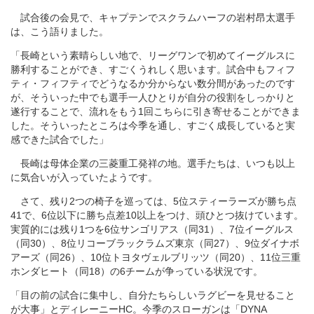
試合後の会見で、キャプテンでスクラムハーフの岩村昂太選手
は、こう語りました。
「長崎という素晴らしい地で、リーグワンで初めてイーグルスに
勝利することができ、すごくうれしく思います。試合中もフィフ
ティ・フィフティでどうなるか分からない数分間があったのです
が、そういった中でも選手一人ひとりが自分の役割をしっかりと
遂行することで、流れをもう1回こちらに引き寄せることができま
した。そういったところは今季を通し、すごく成長していると実
感できた試合でした」
長崎は母体企業の三菱重工発祥の地。選手たちは、いつも以上
に気合いが入っていたようです。
さて、残り2つの椅子を巡っては、5位スティーラーズが勝ち点
41で、6位以下に勝ち点差10以上をつけ、頭ひとつ抜けています。
実質的には残り1つを6位サンゴリアス（同31）、7位イーグルス
（同30）、8位リコーブラックラムズ東京（同27）、9位ダイナボ
アーズ（同26）、10位トヨタヴェルブリッツ（同20）、11位三重
ホンダヒート（同18）の6チームが争っている状況です。
「目の前の試合に集中し、自分たちらしいラグビーを見せること
が大事」とディレーニーHC。今季のスローガンは「DYNA