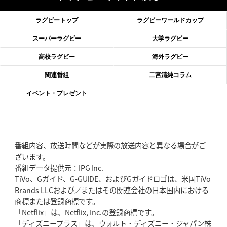
2026年6月18日(木)更新
滑川剛人レフリー、早過ぎる引退
「27年W杯の主審、遠のいた夢」
ラグビートップ
ラグビーワールドカップ
2026年6月11日(木)更新
スーパーラグビー
大学ラグビー
神戸、リーグワン初優勝の道のり
デイブ・レニーHCの功績と財産
高校ラグビー
海外ラグビー
2026年6月4日(木)更新
関連番組
二宮清純コラム
“泣き虫先生”こと山口良治氏死去
「信は力なり」骨太の教育方針
イベント・プレゼント
2026年5月28日(木)更新
東京SG、逆転トライで準決勝へ
明暗分けたBR東京、主将の選択
番組内容、放送時間などが実際の放送内容と異なる場合がご
2026年5月21日(木)更新
ざいます。
狭山RG、ライチェル海遥スタッフ入り
女子代表元主将が挑む新たなミ
番組データ提供元：IPG Inc.
ッション
TiVo、Gガイド、G-GUIDE、およびGガイドロゴは、米国TiVo
Brands LLCおよび／またはその関連会社の日本国内における
2026年5月14日(木)更新
商標または登録商標です。
神戸、1位通過の立役者レタリック
リーグワン初、FWの「トライ王」
「Netflix」は、Netflix, Inc.の登録商標です。
「ディズニープラス」は、ウォルト・ディズニー・ジャパン株