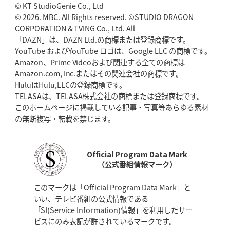
© KT StudioGenie Co., Ltd
2026年4月30日(木)更新
BR東京、「ユニバーサルデー」の意義
© 2026. MBC. All Rights reserved. ©STUDIO DRAGON
「特別からノーマルへ」が最終
ゴール
CORPORATION & TVING Co., Ltd. All
「DAZN」は、DAZN Ltd.の商標または登録商標です。
YouTube およびYouTube ロゴは、Google LLC の商標です。
2026年4月23日(木)更新
Amazon、Prime Videoおよび関連する全ての商標は
元代表ラピース、今季限りで引退
「クボタは10年いた自分のホーム」
Amazon.com, Inc.またはその関連会社の商標です。
HuluはHulu,LLCの登録商標です。
2026年4月16日(木)更新
TELASAは、TELASA株式会社の商標または登録商標です。
BL東京「強化拠点」を「共有財産」に
新クラブハウスは「皆に開かれ
このホームページに掲載している記事・写真等あらゆる素材
た空間」
の無断複写・転載を禁じます。
2026年4月9日(木)更新
スティーラーズ、名門復活の足音
指揮官求める「ディフェンスの質」
Official Program Data Mark
（公式番組情報マーク）
2026年4月2日(木)更新
スピアーズ、王者撃破で再奪首
V奪還で守備の“恩師”に花道を
このマークは「Official Program Data Mark」と
いい、テレビ番組の公式情報である
2026年3月26日(木)更新
「SI(Service Information)情報」を利用したサー
AZ-COM丸和、リーグワンへ参入決定
「フィールド丸ごと計測機器」の
ビスにのみ表記が許されているマークです。
斬新性