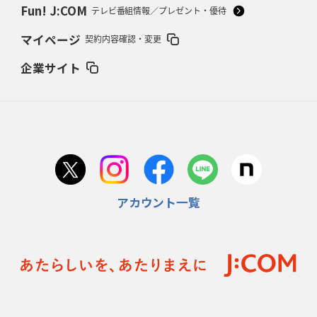
Fun! J:COM
テレビ番組情報／プレゼント・優待
2026年2月5日(木)更新
マイページ
契約内容確認・変更
27年豪州W杯、1次リーグは全て中5日
「フランスは中6日で日本戦」の
占い方
企業サイト
2026年1月29日(木)更新
日本協会、35年W杯招致に立候補
「ノーサイドスピリット」前面に
2026年1月22日(木)更新
首位スピアーズ、充実の攻撃力
「湧き出る」パスでトライ量産
アカウント一覧
2026年1月15日(木)更新
明大「凡事徹底」で早大破り7年ぶりV
平翔太主将「スキのないチーム
に成長」
2026年1月8日(木)更新
スピアーズ牽引するスティーブンソン
ルディケ「15番はゲームドライバ
ー」