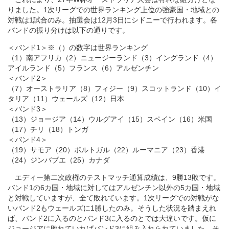
りました。1次リーグでの世界ランキング上位の強豪国・地域との
対戦は1試合のみ。抽選会は12月3日にシドニーで行われます。各
バンドの振り分けは以下の通りです。
＜バンド1＞※（）の数字は世界ランキング
（1）南アフリカ（2）ニュージーランド（3）イングランド（4）
アイルランド（5）フランス（6）アルゼンチン
＜バンド2＞
（7）オーストラリア（8）フィジー（9）スコットランド（10）イ
タリア（11）ウェールズ（12）日本
＜バンド3＞
（13）ジョージア（14）ウルグアイ（15）スペイン（16）米国
（17）チリ（18）トンガ
＜バンド4＞
（19）サモア（20）ポルトガル（22）ルーマニア（23）香港
（24）ジンバブエ（25）カナダ
エディー第二次政権のテストマッチ通算成績は、9勝13敗です。
バンド1の6カ国・地域に対してはアルゼンチン以外の5カ国・地域
と対戦していますが、全て敗れています。1次リーグでの対戦がな
いバンド2もウェールズに1勝したのみ。そうした状況を踏まえれ
ば、バンド2に入るのとバンド3に入るのとでは大違いです。仮に
ジョージアに敗れていればバンド3に組み入れられていました。そ