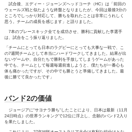
試合後、エディー・ジョーンズヘッドコーチ（HC）は「前回の
ウェールズ戦と似たような終盤となりましたが、今回は最後3分の
ところでしっかり対応して、勝ちを取れたことは非常にうれしく
思う。チームの成長を感じます」と語りました。
7本のプレースキック全てを成功させ、勝利に貢献した李選手
は、試合をこう振り返りました。
「チームにとっても日本のラグビーにとっても大事な一戦で、こ
の7週間チームとして本当にハードワークしてきました。結果が出
ないゲームや、自分たちで勝利を手放してしまうゲームがあった
中でも、チームとして毎週毎週前進しようと、僕たちが一番心も
体も痛かったですが、その中でも勝とうと準備してきました。最
後に勝てて良かったです」
バンド2の価値
ジョージアに“サヨナラ勝ち“したことにより、日本は最新（11月
24日時点）の世界ランキングで12位に浮上し、念願のバンド2入り
を果たしました。
これにより、27年W杯オーストラリア大会は有利な組分けとな