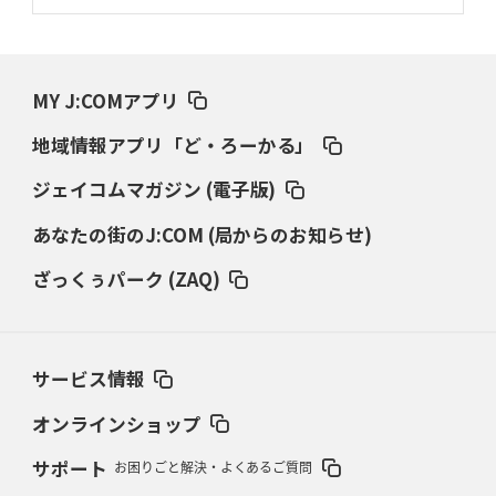
2026年3月19日(木)更新
ワイルドナイツ、土壇場逆転の背景
稲垣啓太「特別なことはやらない」
MY J:COMアプリ
2026年3月12日(木)更新
地域情報アプリ「ど・ろーかる」
ダイナボアーズ、“逆輸入SO”三宅駿
「ニュージーランドのフレア（閃
き）」
ジェイコムマガジン (電子版)
あなたの街のJ:COM (局からのお知らせ)
2026年3月5日(木)更新
仏レフリーが見た日本ラグビー
｢ディシプリンがありクリーン｣
ざっくぅパーク (ZAQ)
2026年2月26日(木)更新
ブラックラムズ、反則減で上位伺う
「ラフ」から「タフ」への意識改革
サービス情報
2026年2月19日(木)更新
37年女子W杯招致への課題と期待
「目標は聖地・秩父宮を満員に」
オンラインショップ
サポート
お困りごと解決・よくあるご質問
2026年2月12日(木)更新
ワイルドナイツ、無傷の開幕7連勝
「全然前に進まない」青い壁の底力