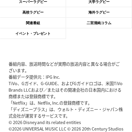
2026年6月11日(木)更新
スーパーラグビー
大学ラグビー
神戸、リーグワン初優勝の道のり
デイブ・レニーHCの功績と財産
高校ラグビー
海外ラグビー
2026年6月4日(木)更新
関連番組
二宮清純コラム
“泣き虫先生”こと山口良治氏死去
「信は力なり」骨太の教育方針
イベント・プレゼント
2026年5月28日(木)更新
東京SG、逆転トライで準決勝へ
明暗分けたBR東京、主将の選択
番組内容、放送時間などが実際の放送内容と異なる場合がご
2026年5月21日(木)更新
ざいます。
狭山RG、ライチェル海遥スタッフ入り
女子代表元主将が挑む新たなミ
番組データ提供元：IPG Inc.
ッション
TiVo、Gガイド、G-GUIDE、およびGガイドロゴは、米国TiVo
Brands LLCおよび／またはその関連会社の日本国内における
2026年5月14日(木)更新
商標または登録商標です。
神戸、1位通過の立役者レタリック
リーグワン初、FWの「トライ王」
「Netflix」は、Netflix, Inc.の登録商標です。
「ディズニープラス」は、ウォルト・ディズニー・ジャパン株
2026年5月7日(木)更新
式会社が運営するサービスです。
「悲運の闘将」宮地克実氏死去
熱血指導で埼玉WKの基礎築く
© 2026 Disney and its related entities
©2026 UNIVERSAL MUSIC LLC © 2026 20th Century Studios