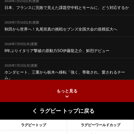
2026年7月23日(木)更新
日本、フランスに完敗で見えた課題
空中戦とモールに、どう対応するか
2026年7月16日(木)更新
秋田から世界へ！丸尾崇真の挑戦
セブンズ全国大会の規模拡大へ
2026年7月9日(木)更新
8年ぶりイタリア撃破の原動力
SO伊藤龍之介、鮮烈デビュー
2026年7月2日(木)更新
ホンダヒート、三重から栃木へ移転
「強く、尊敬され、愛されるチー
ム」
もっと見る
2026年6月25日(木)更新
上ノ坊駿介、“満場一致”で新人王
大畑大介「10番でも見てみたい」
ラグビー トップに戻る
2026年6月18日(木)更新
滑川剛人レフリー、早過ぎる引退
「27年W杯の主審、遠のいた夢」
ラグビートップ
ラグビーワールドカップ