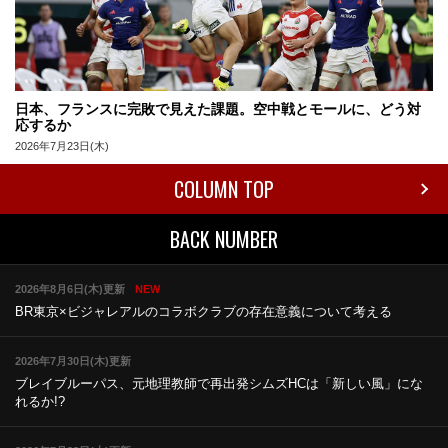
日本、フランスに完敗で見えた課題。空中戦とモールに、どう対
応するか
2026年7月23日(木)
COLUMN TOP
BACK NUMBER
2026年8月6日(木)更新
NEW
BR東京×ビジャレアルのコラボ
クラブの存在意義について考える
2026年7月30日(木)更新
ブレイブルーパス、元地理教師で再出発
シムズHCは「新しい風」にな
れるか!?