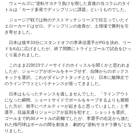
ウェールズに“逆転サヨナラ負けを喫した直後の当コラムのタイ
トルは「カード多発でディシプリンに課題」というものでした。
ジョージア戦では秋のテストマッチシリーズで目立っていたイ
エローカードはゼロ。ディシプリンの改善が、土壇場で勝利を引
き寄せました。
日本は後半33分にスタンドオフの李承信選手がPGを決め、リー
ドを6点に広げましたが、終了間際にトライとゴールで試合をひっ
くり返されました。
このまま22対23でノーサイドのホイッスルを聞くかと思われま
したが、ジョージアがボールをキープせず、自陣からのボックス
キックを選択。これがダイレクトタッチとなり、日本に敵陣左で
のラインアウトというチャンスが巡ってきました。
日本はもらったチャンスを逃しませんでした。「ラインアウト
になった瞬間、ショートサイドでボールをキープするよりも展開
した方が、相手にペナルティーが起きると思っていました」と李
選手。目論見通りジョージアが反則を犯すと、ショットを選択。
ゴールまで約30メートルの距離でしたが、李選手の右足から放た
れた楕円球はポールの間を射抜き、劇的な“逆転サヨナラ勝ち”とな
りました。