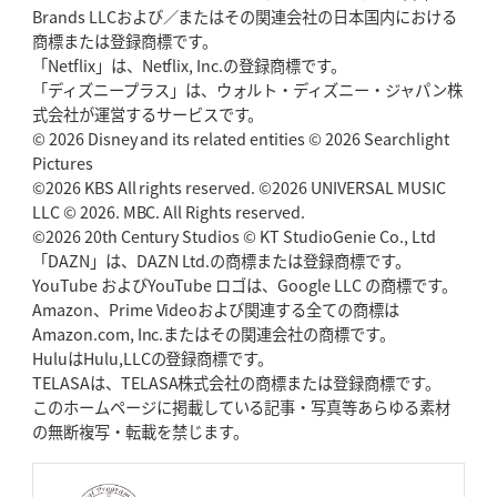
Brands LLCおよび／またはその関連会社の日本国内における
2026年5月14日(木)更新
商標または登録商標です。
神戸、1位通過の立役者レタリック
リーグワン初、FWの「トライ王」
「Netflix」は、Netflix, Inc.の登録商標です。
「ディズニープラス」は、ウォルト・ディズニー・ジャパン株
2026年5月7日(木)更新
式会社が運営するサービスです。
「悲運の闘将」宮地克実氏死去
熱血指導で埼玉WKの基礎築く
© 2026 Disney and its related entities © 2026 Searchlight
Pictures
©2026 KBS All rights reserved. ©2026 UNIVERSAL MUSIC
2026年4月30日(木)更新
BR東京、「ユニバーサルデー」の意義
LLC © 2026. MBC. All Rights reserved.
「特別からノーマルへ」が最終
ゴール
©2026 20th Century Studios © KT StudioGenie Co., Ltd
「DAZN」は、DAZN Ltd.の商標または登録商標です。
YouTube およびYouTube ロゴは、Google LLC の商標です。
2026年4月23日(木)更新
Amazon、Prime Videoおよび関連する全ての商標は
元代表ラピース、今季限りで引退
「クボタは10年いた自分のホーム」
Amazon.com, Inc.またはその関連会社の商標です。
HuluはHulu,LLCの登録商標です。
2026年4月16日(木)更新
TELASAは、TELASA株式会社の商標または登録商標です。
BL東京「強化拠点」を「共有財産」に
新クラブハウスは「皆に開かれ
このホームページに掲載している記事・写真等あらゆる素材
た空間」
の無断複写・転載を禁じます。
2026年4月9日(木)更新
スティーラーズ、名門復活の足音
指揮官求める「ディフェンスの質」