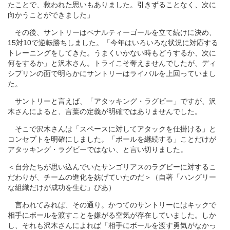
たことで、救われた思いもありました。引きずることなく、次に
向かうことができました」
その後、サントリーはペナルティーゴールを立て続けに決め、
15対10で逆転勝ちしました。「今年はいろいろな状況に対応する
トレーニングをしてきた。うまくいかない時もどうするか、次に
何をするか」と沢木さん。トライこそ奪えませんでしたが、ディ
シプリンの面で明らかにサントリーはライバルを上回っていまし
た。
サントリーと言えば、「アタッキング・ラグビー」ですが、沢
木さんによると、言葉の定義が明確ではありませんでした。
そこで沢木さんは「スペースに対してアタックを仕掛ける」と
コンセプトを明確にしました。「ボールを継続する」ことだけが
アタッキング・ラグビーではない、と言い切りました。
＜自分たちが思い込んでいたサンゴリアスのラグビーに対するこ
だわりが、チームの進化を妨げていたのだ＞（自著「ハングリー
な組織だけが成功を生む」ぴあ）
言われてみれば、その通り。かつてのサントリーにはキックで
相手にボールを渡すことを嫌がる空気が存在していました。しか
し、それも沢木さんによれば「相手にボールを渡す勇気がなかっ