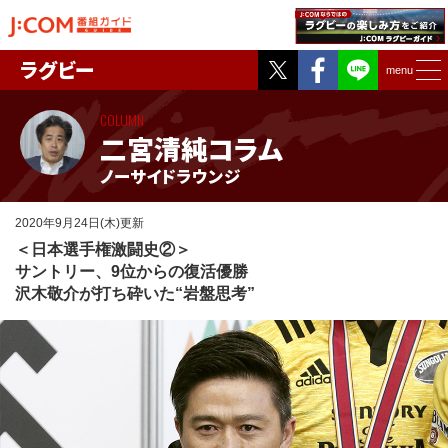
Twitter
Facebook
ラグビー
menu
COLUMN
二宮清純コラム
ノーサイドラウンジ
2020年9月24日(木)更新
＜日本選手権激闘史②＞
サントリー、9位からの復活優勝
沢木敬介が打ち砕いた“岩盤思考”