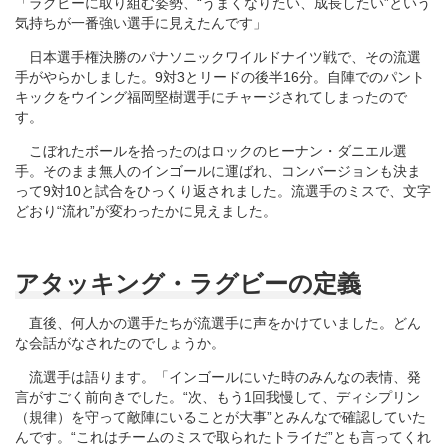
「ラグビーに取り組む姿勢、“うまくなりたい、成長したい”という
気持ちが一番強い選手に見えたんです」
日本選手権決勝のパナソニックワイルドナイツ戦で、その流選
手がやらかしました。9対3とリードの後半16分。自陣でのパント
キックをウイング福岡堅樹選手にチャージされてしまったので
す。
こぼれたボールを拾ったのはロックのヒーナン・ダニエル選
手。そのまま無人のインゴールに運ばれ、コンバージョンも決ま
って9対10と試合をひっくり返されました。流選手のミスで、文字
どおり“流れ”が変わったかに見えました。
アタッキング・ラグビーの定義
直後、何人かの選手たちが流選手に声をかけていました。どん
な会話がなされたのでしょうか。
流選手は語ります。「インゴールにいた時のみんなの表情、発
言がすごく前向きでした。“次、もう1回我慢して、ディシプリン
（規律）を守って敵陣にいることが大事”とみんなで確認していた
んです。“これはチームのミスで取られたトライだ”とも言ってくれ