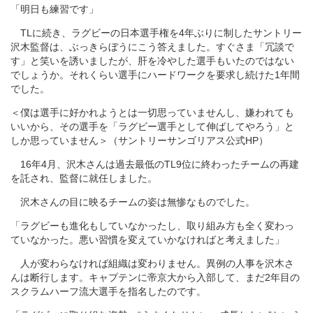
「明日も練習です」
TLに続き、ラグビーの日本選手権を4年ぶりに制したサントリー
沢木監督は、ぶっきらぼうにこう答えました。すぐさま「冗談で
す」と笑いを誘いましたが、肝を冷やした選手もいたのではない
でしょうか。それくらい選手にハードワークを要求し続けた1年間
でした。
＜僕は選手に好かれようとは一切思っていませんし、嫌われても
いいから、その選手を「ラグビー選手として伸ばしてやろう」と
しか思っていません＞（サントリーサンゴリアス公式HP）
16年4月、沢木さんは過去最低のTL9位に終わったチームの再建
を託され、監督に就任しました。
沢木さんの目に映るチームの姿は無惨なものでした。
「ラグビーも進化もしていなかったし、取り組み方も全く変わっ
ていなかった。悪い習慣を変えていかなければと考えました」
人が変わらなければ組織は変わりません。異例の人事を沢木さ
んは断行します。キャプテンに帝京大から入部して、まだ2年目の
スクラムハーフ流大選手を指名したのです。