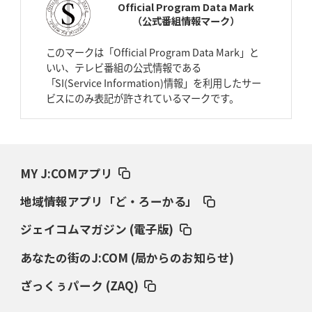
Official Program Data Mark
（公式番組情報マーク）
2026年4月2日(木)更新
スピアーズ、王者撃破で再奪首
V奪還で守備の“恩師”に花道を
このマークは「Official Program Data Mark」と
いい、テレビ番組の公式情報である
2026年3月26日(木)更新
「SI(Service Information)情報」を利用したサー
AZ-COM丸和、リーグワンへ参入決定
「フィールド丸ごと計測機器」の
ビスにのみ表記が許されているマークです。
斬新性
2026年3月19日(木)更新
ワイルドナイツ、土壇場逆転の背景
稲垣啓太「特別なことはやらない」
MY J:COMアプリ
2026年3月12日(木)更新
地域情報アプリ「ど・ろーかる」
ダイナボアーズ、“逆輸入SO”三宅駿
「ニュージーランドのフレア（閃
き）」
ジェイコムマガジン (電子版)
あなたの街のJ:COM (局からのお知らせ)
2026年3月5日(木)更新
仏レフリーが見た日本ラグビー
｢ディシプリンがありクリーン｣
ざっくぅパーク (ZAQ)
2026年2月26日(木)更新