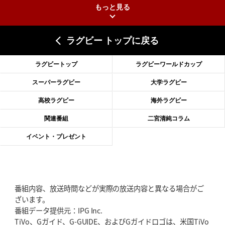
もっと見る
2026年6月25日(木)更新
上ノ坊駿介、“満場一致”で新人王
大畑大介「10番でも見てみたい」
ラグビー トップに戻る
2026年6月18日(木)更新
滑川剛人レフリー、早過ぎる引退
「27年W杯の主審、遠のいた夢」
ラグビートップ
ラグビーワールドカップ
2026年6月11日(木)更新
スーパーラグビー
大学ラグビー
神戸、リーグワン初優勝の道のり
デイブ・レニーHCの功績と財産
高校ラグビー
海外ラグビー
2026年6月4日(木)更新
関連番組
二宮清純コラム
“泣き虫先生”こと山口良治氏死去
「信は力なり」骨太の教育方針
イベント・プレゼント
2026年5月28日(木)更新
東京SG、逆転トライで準決勝へ
明暗分けたBR東京、主将の選択
番組内容、放送時間などが実際の放送内容と異なる場合がご
2026年5月21日(木)更新
ざいます。
狭山RG、ライチェル海遥スタッフ入り
女子代表元主将が挑む新たなミ
番組データ提供元：IPG Inc.
ッション
TiVo、Gガイド、G-GUIDE、およびGガイドロゴは、米国TiVo