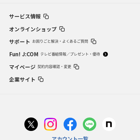
ブラックラムズ、反則減で上位伺う
「ラフ」から「タフ」への意識改革
サービス情報
2026年2月19日(木)更新
37年女子W杯招致への課題と期待
「目標は聖地・秩父宮を満員に」
オンラインショップ
サポート
お困りごと解決・よくあるご質問
2026年2月12日(木)更新
ワイルドナイツ、無傷の開幕7連勝
「全然前に進まない」青い壁の底力
Fun! J:COM
テレビ番組情報／プレゼント・優待
2026年2月5日(木)更新
マイページ
契約内容確認・変更
27年豪州W杯、1次リーグは全て中5日
「フランスは中6日で日本戦」の
占い方
企業サイト
2026年1月29日(木)更新
日本協会、35年W杯招致に立候補
「ノーサイドスピリット」前面に
2026年1月22日(木)更新
首位スピアーズ、充実の攻撃力
「湧き出る」パスでトライ量産
アカウント一覧
2026年1月15日(木)更新