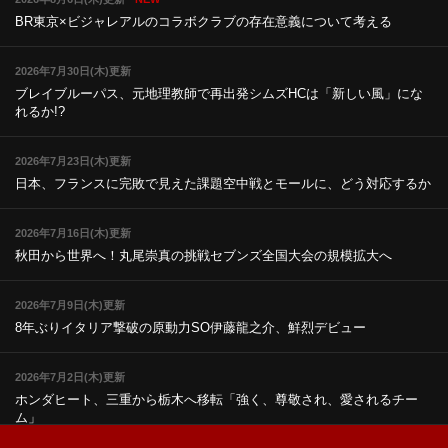
BR東京×ビジャレアルのコラボ
クラブの存在意義について考える
2026年7月30日(木)更新
ブレイブルーパス、元地理教師で再出発
シムズHCは「新しい風」にな
れるか!?
2026年7月23日(木)更新
日本、フランスに完敗で見えた課題
空中戦とモールに、どう対応するか
2026年7月16日(木)更新
秋田から世界へ！丸尾崇真の挑戦
セブンズ全国大会の規模拡大へ
2026年7月9日(木)更新
8年ぶりイタリア撃破の原動力
SO伊藤龍之介、鮮烈デビュー
2026年7月2日(木)更新
ホンダヒート、三重から栃木へ移転
「強く、尊敬され、愛されるチー
ム」