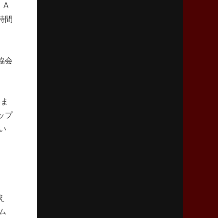
、A
「ニュージーランドのフレア（閃き）」
時間
2026年3月5日(木)更新
仏レフリーが見た日本ラグビー
｢ディシプリンがありクリーン｣
協会
2026年2月26日(木)更新
ブラックラムズ、反則減で上位伺う
いま
「ラフ」から「タフ」への意識改革
ップ
い
2026年2月19日(木)更新
37年女子W杯招致への課題と期待
「目標は聖地・秩父宮を満員に」
2026年2月12日(木)更新
ワイルドナイツ、無傷の開幕7連勝
え
「全然前に進まない」青い壁の底力
ム