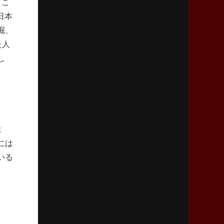
くこ
リーグワン初、FWの「トライ王」
日本
掘、
2026年5月7日(木)更新
た人
「悲運の闘将」宮地克実氏死去
熱血指導で埼玉WKの基礎築く
し
2026年4月30日(木)更新
BR東京、「ユニバーサルデー」の意義
「特別からノーマルへ」が最終ゴール
は
2026年4月23日(木)更新
には
元代表ラピース、今季限りで引退
「クボタは10年いた自分のホーム」
いる
2026年4月16日(木)更新
BL東京「強化拠点」を「共有財産」に
新クラブハウスは「皆に開かれた空間」