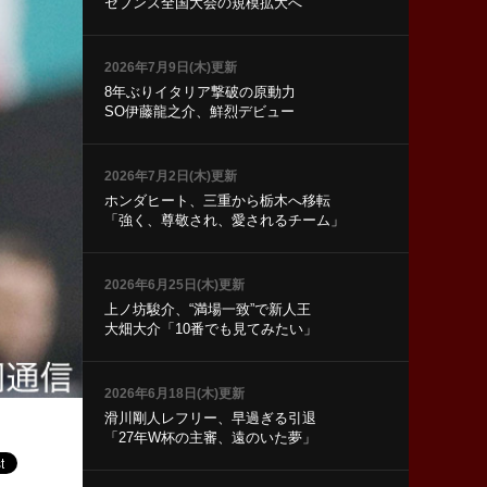
セブンズ全国大会の規模拡大へ
2026年7月9日(木)更新
8年ぶりイタリア撃破の原動力
SO伊藤龍之介、鮮烈デビュー
2026年7月2日(木)更新
ホンダヒート、三重から栃木へ移転
「強く、尊敬され、愛されるチーム」
2026年6月25日(木)更新
上ノ坊駿介、“満場一致”で新人王
大畑大介「10番でも見てみたい」
2026年6月18日(木)更新
滑川剛人レフリー、早過ぎる引退
「27年W杯の主審、遠のいた夢」