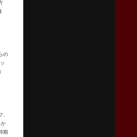
方
2026年4月9日(木)更新
ま
スティーラーズ、名門復活の足音
指揮官求める「ディフェンスの質」
2026年4月2日(木)更新
スピアーズ、王者撃破で再奪首
V奪還で守備の“恩師”に花道を
らの
レッ
2026年3月26日(木)更新
始
AZ-COM丸和、リーグワンへ参入決定
「フィールド丸ごと計測機器」の斬新性
2026年3月19日(木)更新
ワイルドナイツ、土壇場逆転の背景
稲垣啓太「特別なことはやらない」
フ、
ちか
2026年3月12日(木)更新
時期
ダイナボアーズ、“逆輸入SO”三宅駿