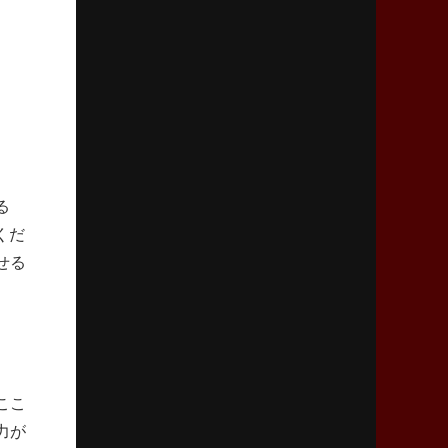
2026年2月5日(木)更新
27年豪州W杯、1次リーグは全て中5日
「フランスは中6日で日本戦」の占い方
2026年1月29日(木)更新
日本協会、35年W杯招致に立候補
「ノーサイドスピリット」前面に
る
2026年1月22日(木)更新
くだ
首位スピアーズ、充実の攻撃力
せる
「湧き出る」パスでトライ量産
2026年1月15日(木)更新
明大「凡事徹底」で早大破り7年ぶりV
平翔太主将「スキのないチームに成長」
ここ
2026年1月8日(木)更新
力が
スピアーズ牽引するスティーブンソン