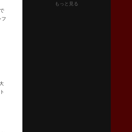
もっと見る
2026年6月11日(木)更新
で
神戸、リーグワン初優勝の道のり
デイブ・レニーHCの功績と財産
レフ
2026年6月4日(木)更新
“泣き虫先生”こと山口良治氏死去
「信は力なり」骨太の教育方針
2026年5月28日(木)更新
東京SG、逆転トライで準決勝へ
明暗分けたBR東京、主将の選択
大
ト
2026年5月21日(木)更新
狭山RG、ライチェル海遥スタッフ入り
女子代表元主将が挑む新たなミッション
2026年5月14日(木)更新
神戸、1位通過の立役者レタリック