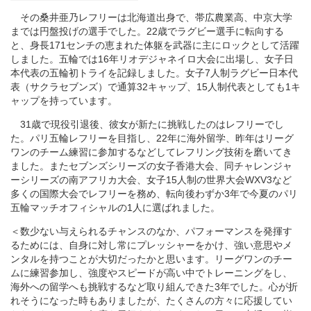
その桑井亜乃レフリーは北海道出身で、帯広農業高、中京大学
までは円盤投げの選手でした。22歳でラグビー選手に転向する
と、身長171センチの恵まれた体躯を武器に主にロックとして活躍
しました。五輪では16年リオデジャネイロ大会に出場し、女子日
本代表の五輪初トライを記録しました。女子7人制ラグビー日本代
表（サクラセブンズ）で通算32キャップ、15人制代表としても1キ
ャップを持っています。
31歳で現役引退後、彼女が新たに挑戦したのはレフリーでし
た。パリ五輪レフリーを目指し、22年に海外留学、昨年はリーグ
ワンのチーム練習に参加するなどしてレフリング技術を磨いてき
ました。またセブンズシリーズの女子香港大会、同チャレンジャ
ーシリーズの南アフリカ大会、女子15人制の世界大会WXV3など
多くの国際大会でレフリーを務め、転向後わずか3年で今夏のパリ
五輪マッチオフィシャルの1人に選ばれました。
＜数少ない与えられるチャンスのなか、パフォーマンスを発揮す
るためには、自身に対し常にプレッシャーをかけ、強い意思やメ
ンタルを持つことが大切だったかと思います。リーグワンのチー
ムに練習参加し、強度やスピードが高い中でトレーニングをし、
海外への留学へも挑戦するなど取り組んできた3年でした。心が折
れそうになった時もありましたが、たくさんの方々に応援してい