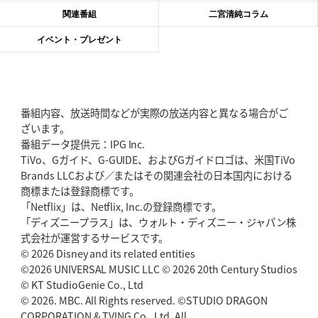
2026年6月4日(木)更新
関連番組
二宮清純コラム
“泣き虫先生”こと山口良治氏死去
「信は力なり」骨太の教育方針
イベント・プレゼント
2026年5月28日(木)更新
東京SG、逆転トライで準決勝へ
明暗分けたBR東京、主将の選択
番組内容、放送時間などが実際の放送内容と異なる場合がご
2026年5月21日(木)更新
ざいます。
狭山RG、ライチェル海遥スタッフ入り
女子代表元主将が挑む新たなミ
番組データ提供元：IPG Inc.
ッション
TiVo、Gガイド、G-GUIDE、およびGガイドロゴは、米国TiVo
Brands LLCおよび／またはその関連会社の日本国内における
2026年5月14日(木)更新
商標または登録商標です。
神戸、1位通過の立役者レタリック
リーグワン初、FWの「トライ王」
「Netflix」は、Netflix, Inc.の登録商標です。
「ディズニープラス」は、ウォルト・ディズニー・ジャパン株
2026年5月7日(木)更新
式会社が運営するサービスです。
「悲運の闘将」宮地克実氏死去
熱血指導で埼玉WKの基礎築く
© 2026 Disney and its related entities
©2026 UNIVERSAL MUSIC LLC © 2026 20th Century Studios
© KT StudioGenie Co., Ltd
2026年4月30日(木)更新
BR東京、「ユニバーサルデー」の意義
© 2026. MBC. All Rights reserved. ©STUDIO DRAGON
「特別からノーマルへ」が最終
ゴール
CORPORATION & TVING Co., Ltd. All