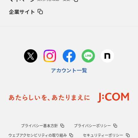
27年豪州W杯、1次リーグは全て中5日
「フランスは中6日で日本戦」の
占い方
企業サイト
2026年1月29日(木)更新
日本協会、35年W杯招致に立候補
「ノーサイドスピリット」前面に
2026年1月22日(木)更新
首位スピアーズ、充実の攻撃力
「湧き出る」パスでトライ量産
アカウント一覧
2026年1月15日(木)更新
明大「凡事徹底」で早大破り7年ぶりV
平翔太主将「スキのないチーム
に成長」
2026年1月8日(木)更新
スピアーズ牽引するスティーブンソン
ルディケ「15番はゲームドライバ
ー」
2025年12月25日(木)更新
プライバシー基本方針
プライバシーポリシー
相模原DB、「最後5分」をしのぎ切る
“神奈川ダービー”制して今季初白
ウェブアクセシビリティの取り組み
セキュリティーポリシー
星