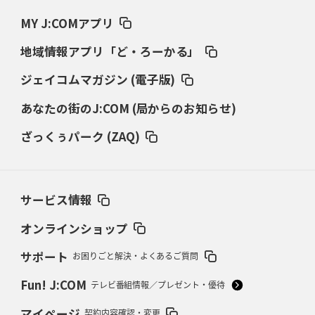
ワイルドナイツ、土壇場逆転の背景
稲垣啓太「特別なことはやらない」
MY J:COMアプリ
2026年3月12日(木)更新
地域情報アプリ「ど・ろーかる」
ダイナボアーズ、“逆輸入SO”三宅駿
「ニュージーランドのフレア（閃
き）」
ジェイコムマガジン (電子版)
あなたの街のJ:COM (局からのお知らせ)
2026年3月5日(木)更新
仏レフリーが見た日本ラグビー
｢ディシプリンがありクリーン｣
ざっくぅパーク (ZAQ)
2026年2月26日(木)更新
ブラックラムズ、反則減で上位伺う
「ラフ」から「タフ」への意識改革
サービス情報
2026年2月19日(木)更新
37年女子W杯招致への課題と期待
「目標は聖地・秩父宮を満員に」
オンラインショップ
サポート
お困りごと解決・よくあるご質問
2026年2月12日(木)更新
ワイルドナイツ、無傷の開幕7連勝
「全然前に進まない」青い壁の底力
Fun! J:COM
テレビ番組情報／プレゼント・優待
2026年2月5日(木)更新
マイページ
契約内容確認・変更