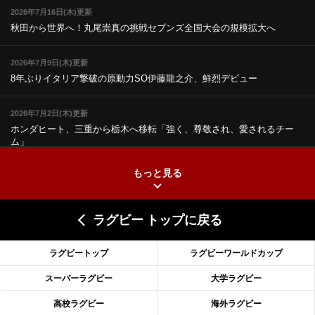
2026年7月16日(木)更新
秋田から世界へ！丸尾崇真の挑戦
セブンズ全国大会の規模拡大へ
2026年7月9日(木)更新
8年ぶりイタリア撃破の原動力
SO伊藤龍之介、鮮烈デビュー
2026年7月2日(木)更新
ホンダヒート、三重から栃木へ移転
「強く、尊敬され、愛されるチー
ム」
もっと見る
2026年6月25日(木)更新
上ノ坊駿介、“満場一致”で新人王
大畑大介「10番でも見てみたい」
ラグビー トップに戻る
2026年6月18日(木)更新
滑川剛人レフリー、早過ぎる引退
「27年W杯の主審、遠のいた夢」
ラグビートップ
ラグビーワールドカップ
2026年6月11日(木)更新
スーパーラグビー
大学ラグビー
神戸、リーグワン初優勝の道のり
デイブ・レニーHCの功績と財産
高校ラグビー
海外ラグビー