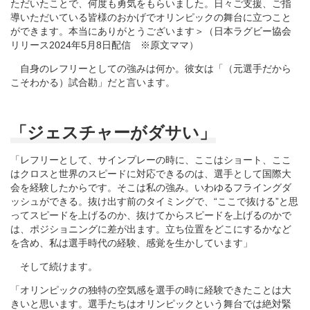
ただいたことで、何度も勇気をもらいました。日々ご支援、ご指
導いただいている皆様のおかげでオリンピックの舞台に立つこと
ができます。本当にありがとうございます＞（日本ラグビー協会
リリース2024年5月8日配信 ※原文ママ）
自身のレフリーとしての強みは何か。彼女は「（元選手だから
こそわかる）試合勘」だと言います。
「ジェスチャーがダサい」
「レフリーとして、サインプレーの時に、ここはショート、ここ
はクロスと世界のスピードに対応できるのは、選手として国際大
会を経験したからです。そこは私の強み。いわゆるフライングダ
ッシュができる。抜け出す前のタイミングで、“ここで抜ける”と思
ってスピードを上げるのか、抜けてからスピードを上げるのかで
は、ポジショニングに差が出ます。立ち位置をどこにするかなど
を含め、私は選手時代の経験、感覚を生かしています」
そして続けます。
「オリンピックの独特の空気感を選手の時に経験できたことは大
きいと思います。選手たちはオリンピックという舞台では絶対緊