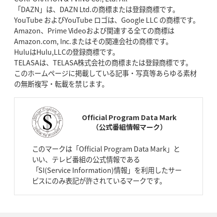
「DAZN」は、DAZN Ltd.の商標または登録商標です。
YouTube およびYouTube ロゴは、Google LLC の商標です。
2026年4月23日(木)更新
Amazon、Prime Videoおよび関連する全ての商標は
元代表ラピース、今季限りで引退
「クボタは10年いた自分のホーム」
Amazon.com, Inc.またはその関連会社の商標です。
HuluはHulu,LLCの登録商標です。
2026年4月16日(木)更新
TELASAは、TELASA株式会社の商標または登録商標です。
BL東京「強化拠点」を「共有財産」に
新クラブハウスは「皆に開かれ
このホームページに掲載している記事・写真等あらゆる素材
た空間」
の無断複写・転載を禁じます。
2026年4月9日(木)更新
スティーラーズ、名門復活の足音
指揮官求める「ディフェンスの質」
Official Program Data Mark
（公式番組情報マーク）
2026年4月2日(木)更新
スピアーズ、王者撃破で再奪首
V奪還で守備の“恩師”に花道を
このマークは「Official Program Data Mark」と
いい、テレビ番組の公式情報である
2026年3月26日(木)更新
「SI(Service Information)情報」を利用したサー
AZ-COM丸和、リーグワンへ参入決定
「フィールド丸ごと計測機器」の
ビスにのみ表記が許されているマークです。
斬新性
2026年3月19日(木)更新